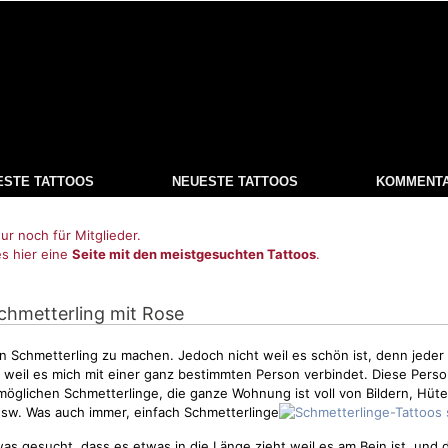
ESTE TATTOOS
NEUESTE TATTOOS
KOMMENT
ur noch für Mitglieder.
es hier eine
Seite mit den meistgesuchten Tattoos
.
Schmetterling mit Rose
in
Schmetterling
zu machen. Jedoch nicht weil es schön ist, denn jeder 
 weil es mich mit einer ganz bestimmten Person verbindet. Diese Pers
 möglichen Schmetterlinge, die ganze Wohnung ist voll von Bildern, Hüte
usw. Was auch immer, einfach Schmetterlinge
as gesucht, dass es etwas in die Länge zieht weil es am Bein ist, und 