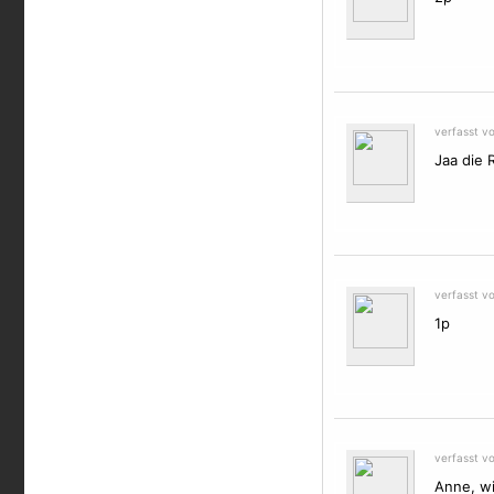
verfasst v
Jaa die 
verfasst v
1p
verfasst v
Anne, wi