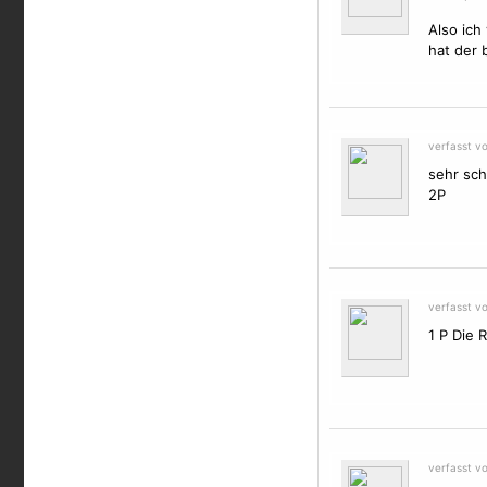
Also ich
hat der 
verfasst v
sehr sc
2P
verfasst v
1 P Die 
verfasst v