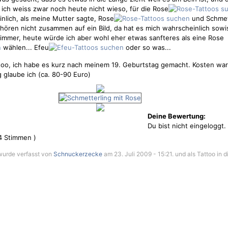
 ich weiss zwar noch heute nicht wieso, für die Rose
nlich, als meine Mutter sagte, Rose
und
Schmet
hören nicht zusammen auf ein Bild, da hat es mich wahrscheinlich sowiso
h immer, heute würde ich aber wohl eher etwas sanfteres als eine Rose
wählen... Efeu
oder so was...
ttoo, ich habe es kurz nach meinem 19. Geburtstag gemacht. Kosten war
 glaube ich (ca. 80-90 Euro)
Deine Bewertung:
Du bist nicht eingeloggt.
4
Stimmen )
wurde verfasst von
Schnuckerzecke
am 23. Juli 2009 - 15:21. und als Tattoo in 