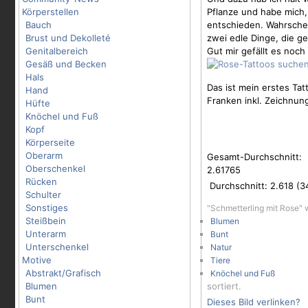
Körperstellen
Pflanze und habe mich,
Bauch
entschieden. Wahrschei
Brust und Dekolleté
zwei edle Dinge, die ge
Genitalbereich
Gut mir gefällt es noc
Gesäß und Becken
Hals
Das ist mein erstes Ta
Hand
Franken inkl. Zeichnung
Hüfte
Knöchel und Fuß
Kopf
Körperseite
Oberarm
Gesamt-Durchschnitt:
Oberschenkel
2.61765
Rücken
Durchschnitt:
2.618
(
3
Schulter
Sonstiges
"Schmetterling mit Rose" 
Steißbein
Blumen
Unterarm
Bunt
Unterschenkel
Natur
Motive
Tiere
Abstrakt/Grafisch
Knöchel und Fuß
Blumen
sortiert.
Bunt
Dieses Bild verlinken?