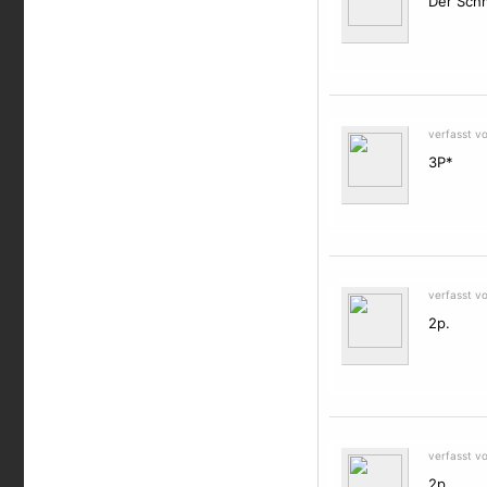
Der Schm
verfasst v
3P*
verfasst v
2p.
verfasst v
2p