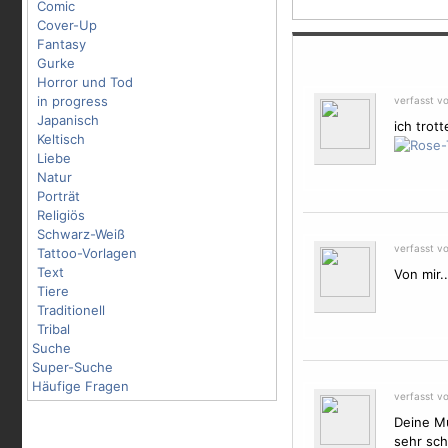
Comic
Cover-Up
Fantasy
Gurke
Horror und Tod
in progress
verfasst v
Japanisch
ich trot
Keltisch
Liebe
Natur
Porträt
Religiös
Schwarz-Weiß
verfasst v
Tattoo-Vorlagen
Text
Von mir....
Tiere
Traditionell
Tribal
Suche
Super-Suche
Häufige Fragen
verfasst v
Deine Mu
sehr sch