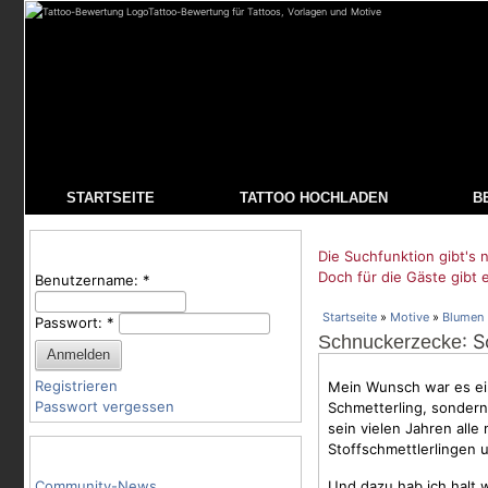
Tattoo-Bewertung für Tattoos, Vorlagen und Motive
STARTSEITE
TATTOO HOCHLADEN
B
Benutzeranmeldung
Die Suchfunktion gibt's n
Doch für die Gäste gibt 
Benutzername:
*
Startseite
»
Motive
»
Blumen
Passwort:
*
: 
Schnuckerzecke
Registrieren
Mein Wunsch war es e
Passwort vergessen
Schmetterling, sondern
sein vielen Jahren alle
Stoffschmettlerlingen 
Tattoo-Kategorien
Community-News
Und dazu hab ich halt w