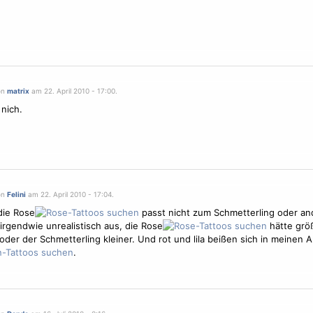
on
matrix
am 22. April 2010 - 17:00.
 nich.
on
Felini
am 22. April 2010 - 17:04.
 die Rose
passt nicht zum
Schmetterling
oder an
 irgendwie unrealistisch aus, die Rose
hätte größ
oder der
Schmetterling
kleiner. Und rot und lila beißen sich in meinen 
.