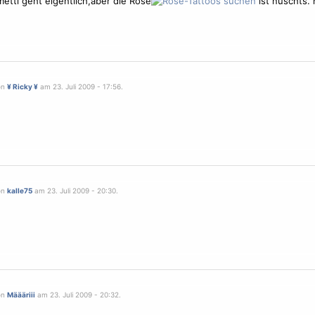
etti geht eigentlich,aber die Rose
ist nüschts.
on
¥ Ricky ¥
am 23. Juli 2009 - 17:56.
on
kalle75
am 23. Juli 2009 - 20:30.
on
Määäriii
am 23. Juli 2009 - 20:32.