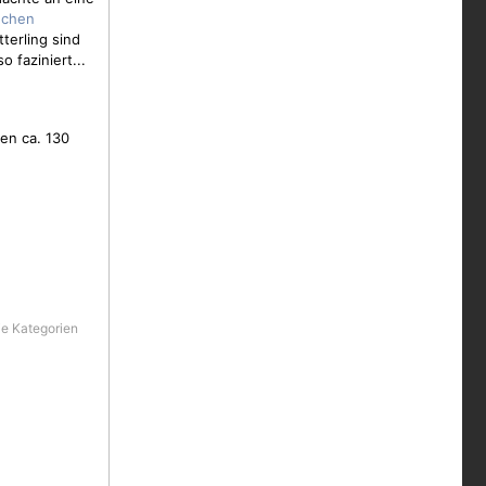
terling
sind
 faziniert...
en ca. 130
die Kategorien