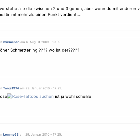
 verstehe alle die zwischen 2 und 3 geben, aber wenn du mit anderen v
bestimmt mehr als einen Punkt verdient....
on
würmchen
am 6. August 2009 - 19:09.
höner
Schmetterling
???? wo ist der?????
on
Tanja1974
am 29. Januar 2010 - 17:21.
Rose
ist ja wohl scheiße
on
Lemmy63
am 29. Januar 2010 - 17:25.