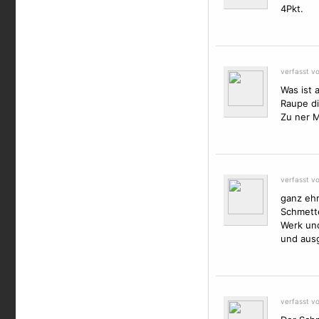
4Pkt.
verfasst v
Was ist 
Raupe di
Zu ner M
verfasst v
ganz ehr
Schmette
Werk und
und ausg
verfasst v