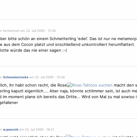
on fermentum am 23. Juli 2009 - 15:30.
aber bitte schön an einem
Schmetterling
'edel'. Das ist nur ne metamorp
e aus dem Cocon platzt und snschließend unkontrolliert herumflattert.
otte würde das nie einer sagen :-(
on
Schnuckerzecke
am 23. Juli 2009 - 15:34.
lich, ihr habt schon recht, die Rose
macht den s
rling
kaputt eigentlich.... Aber naja, könnte schlimmer sein, ist auch m
 im moment plane ich bereits das Dritte... Wird von Mal zu mal sowiso 
efallener
on
w.pueschi
am 23. Juli 2009 - 16:21.