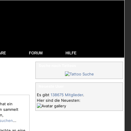
ARE
FORUM
HILFE
Suche nach Tattoos
Neueste User
Es gibt
138675 Mitglieder
.
Hier sind die Neuesten:
hat ein
on sammelt
n,
...
dachte an eine