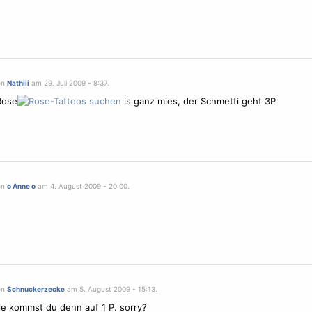
on
Nathiii
am 29. Juli 2009 - 8:37.
Rose
is ganz mies, der Schmetti geht 3P
on
o Anne o
am 4. August 2009 - 20:00.
on
Schnuckerzecke
am 5. August 2009 - 15:13.
e kommst du denn auf 1 P. sorry?