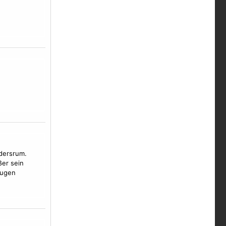
dersrum.
er sein
Augen