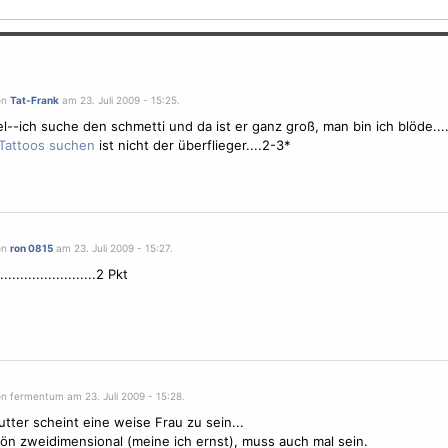
on
Tat-Frank
am 23. Juli 2009 - 15:25.
tel--ich suche den schmetti und da ist er ganz groß, man bin ich blöde...
ist nicht der überflieger....2-3*
on
ron 0815
am 23. Juli 2009 - 15:27.
......................2 Pkt
on fermentum am 23. Juli 2009 - 15:28.
tter scheint eine weise Frau zu sein...
ön zweidimensional (meine ich ernst), muss auch mal sein.