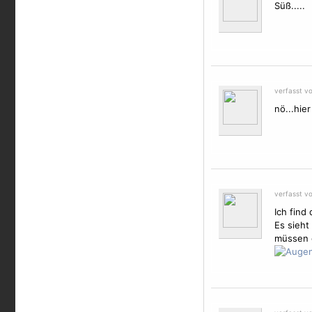
Süß.....
verfasst v
nö...hier
verfasst v
Ich find
Es sieht
müssen 