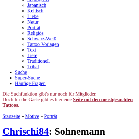
Japanisch
Keltisch
Liebe
Natur
Porträt
Religiös
Schwarz-Weiß
Tattoo-Vorlagen
Text
Tiere
Traditionell
Tribal
Suche
Super-Suche
Häufige Fragen
Die Suchfunktion gibt's nur noch für Mitglieder.
Doch für die Gäste gibt es hier eine
Seite mit den meistgesuchten
Tattoos
.
Startseite
»
Motive
»
Porträt
Chrischi84
: Sohnemann