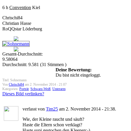
6 h
Convention
Kiel
Chrischi84
Christian Hasse
RoQQstar Löderburg
Gesamt-Durchschnitt:
9.58064
Durchschnitt:
9.581
(
31
Stimmen )
Deine Bewertung:
Du bist nicht eingeloggt.
Titel: Sohnemann
Von
Chrischi84
am 2. November 2014 - 21:07
Kategorien:
Porträt
,
Schwarz-Weiß
,
Unterarm
Dieses Bild verlinken?
verfasst von
Tim25
am 2. November 2014 - 21:38.
Wie, der Kleine raucht und säuft?
Haste die Eltern schon verklagt?
Haste supi gestochen den Kleenen:-)