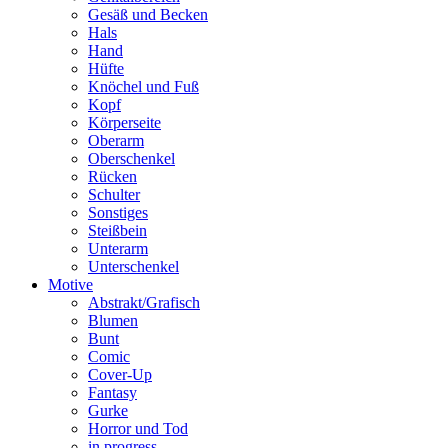
Gesäß und Becken
Hals
Hand
Hüfte
Knöchel und Fuß
Kopf
Körperseite
Oberarm
Oberschenkel
Rücken
Schulter
Sonstiges
Steißbein
Unterarm
Unterschenkel
Motive
Abstrakt/Grafisch
Blumen
Bunt
Comic
Cover-Up
Fantasy
Gurke
Horror und Tod
in progress