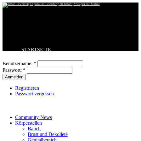
Tattoo-Bewertung für Tattoos, Vorlagen und Motive
STARTSEITE
Benutzeranmeldung
TATTOO HOCHLADEN
BESTE TATTOOS
Benutzername:
*
NEUESTE TATTOOS
Passwort:
*
KOMMENTARE
FORUM
HILFE
Registrieren
Passwort vergessen
Tattoo-Kategorien
Community-News
Körperstellen
Bauch
Brust und Dekolleté
Genitalbereich