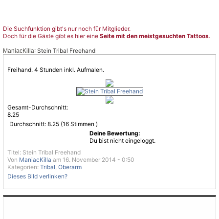
Die Suchfunktion gibt's nur noch für Mitglieder.
Doch für die Gäste gibt es hier eine
Seite mit den meistgesuchten Tattoos
.
: Stein Tribal Freehand
ManiacKilla
Freihand. 4 Stunden inkl. Aufmalen.
Gesamt-Durchschnitt:
8.25
Durchschnitt:
8.25
(
16
Stimmen )
Deine Bewertung:
Du bist nicht eingeloggt.
Titel: Stein Tribal Freehand
Von
ManiacKilla
am 16. November 2014 - 0:50
Kategorien:
Tribal
,
Oberarm
Dieses Bild verlinken?