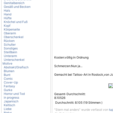
Genitalbereich
Gesäß und Becken
Hals
Hand
Hüfte
Knöchel und Fuß
Kopf
Körperseite
Oberarm
Oberschenkel
Rücken
Schulter
Sonstiges
Steißbein
Unterarm
Kosten:völlig in Ordnung
Unterschenkel
Motive
Schmerzen:Nun ja...
Abstrakt/Grafisch
Blumen
Gemacht bei Tattoo-Art in Rostock,von J
Bunt
Comic
Cover-Up
Fantasy
Gurke
Horror und Tod
Gesamt-Durchschnitt:
in progress
8.10526
Japanisch
Durchschnitt:
8.105
(
19
Stimmen )
Keltisch
Liebe
"Stern mal anders" wurde verfasst von
tu
Natur