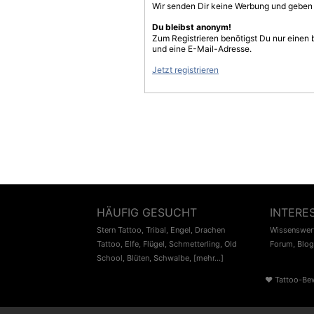
Wir senden Dir keine Werbung und geben D
Du bleibst anonym!
Zum Registrieren benötigst Du nur einen
und eine E-Mail-Adresse.
Jetzt registrieren
HÄUFIG GESUCHT
INTERE
Stern Tattoo
,
Tribal
,
Engel
,
Drachen
Wissenswert
Tattoo
,
Elfe
,
Flügel
,
Schmetterling
,
Old
Forum
,
Blog
School
,
Blüten
,
Schwalbe
,
[mehr...]
♥
Tattoo-Be