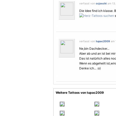
verfasst von
ccjoschi
am 13. 
Die Idee find ich klasse. 
s
verfasst von
tupac2009
am 1
Ne,bin Dachdecker...
Aber ab und an ist bei mir
Das ist natürlich alles no
Wenn es abgeheilt ist,wir
Denke ich... :o)
Weitere Tattoos von tupac2009