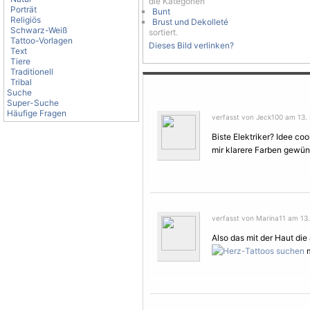
die Kategorien
Porträt
Bunt
Religiös
Brust und Dekolleté
Schwarz-Weiß
sortiert.
Tattoo-Vorlagen
Dieses Bild verlinken?
Text
Tiere
Traditionell
Tribal
Suche
Super-Suche
Häufige Fragen
verfasst von Jeck100 am 13. 
Biste Elektriker? Idee co
mir klarere Farben gewüns
verfasst von Marina11 am 13.
Also das mit der Haut die 
m