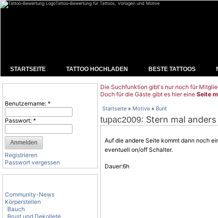
Tattoo-Bewertung für Tattoos, Vorlagen und Motive
STARTSEITE
TATTOO HOCHLADEN
BESTE TATTOOS
Die Suchfunktion gibt's nur noch für Mitglie
Benutzeranmeldung
Doch für die Gäste gibt es hier eine
Seite m
Benutzername:
*
Startseite
»
Motive
»
Bunt
: Stern mal anders
tupac2009
Passwort:
*
Auf die andere Seite kommt dann noch ei
eventuell on/off Schalter.
Registrieren
Passwort vergessen
Dauer:6h
Tattoo-Kategorien
Community-News
Körperstellen
Bauch
Brust und Dekolleté