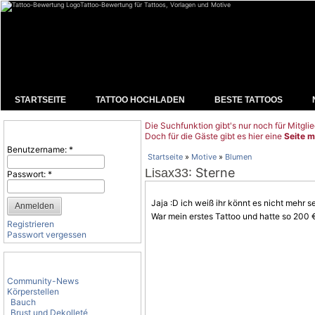
Tattoo-Bewertung für Tattoos, Vorlagen und Motive
STARTSEITE
TATTOO HOCHLADEN
BESTE TATTOOS
Die Suchfunktion gibt's nur noch für Mitglie
Benutzeranmeldung
Doch für die Gäste gibt es hier eine
Seite m
Benutzername:
*
Startseite
»
Motive
»
Blumen
: Sterne
Lisax33
Passwort:
*
Jaja :D ich weiß ihr könnt es nicht mehr
War mein erstes Tattoo und hatte so 200 €
Registrieren
Passwort vergessen
Tattoo-Kategorien
Community-News
Körperstellen
Bauch
Brust und Dekolleté