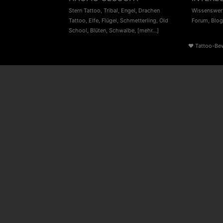
Stern Tattoo
,
Tribal
,
Engel
,
Drachen
Wissenswert
Tattoo
,
Elfe
,
Flügel
,
Schmetterling
,
Old
Forum
,
Blog
School
,
Blüten
,
Schwalbe
,
[mehr...]
♥
Tattoo-Be