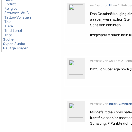
Porträt
verfasst von
lll
am 2. Februar
Religiös
Schwarz-Weiß
Das Geschnörkel ging ein 
Tattoo-Vorlagen
aaaber, wenn schon Ster
Text
Schatten dahinter?
Tiere
Traditionell
Tribal
Insgesamt einfach kein Kn
Suche
Super-Suche
Häufige Fragen
verfasst von Astii am 2. Febr
hm?...ich überlege noch ;
verfasst von
Rolf F. Zimmer
Mir gefällt die Kombinati
konträr, aber hier passt
Schwung. 7 Punkte (ich b