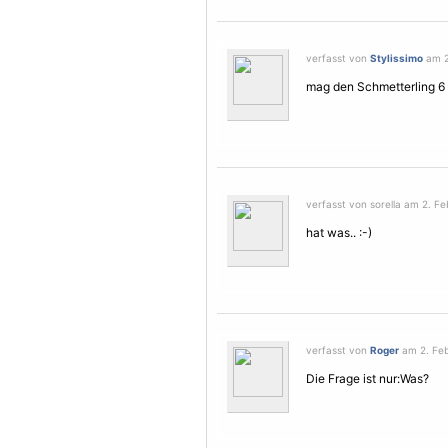
verfasst von
Stylissimo
am 2
mag den
Schmetterling
6
verfasst von sorella am 2. Fe
hat was.. :-)
verfasst von
Roger
am 2. Feb
Die Frage ist nur:Was?