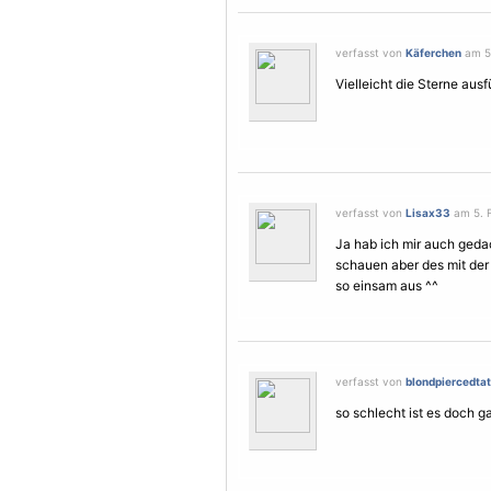
verfasst von
Käferchen
am 5.
Vielleicht die
Sterne
ausfü
verfasst von
Lisax33
am 5. F
Ja hab ich mir auch geda
schauen aber des mit de
so einsam aus ^^
verfasst von
blondpiercedtat.
so schlecht ist es doch gar