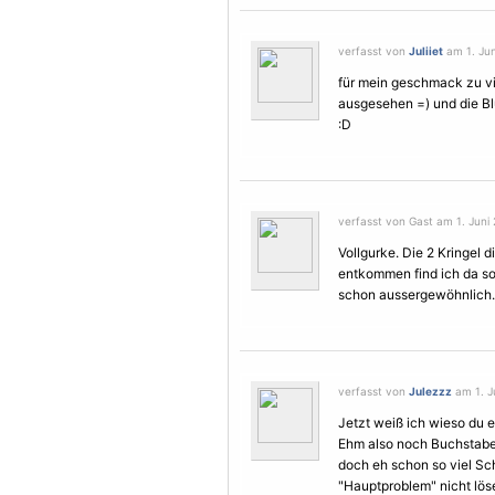
verfasst von
Juliiet
am 1. Jun
für mein geschmack zu v
ausgesehen =) und die B
:D
verfasst von Gast am 1. Juni 
Vollgurke. Die 2 Kringel
entkommen find ich da sog
schon aussergewöhnlich.
verfasst von
Julezzz
am 1. Ju
Jetzt weiß ich wieso du es
Ehm also noch Buchstabe
doch eh schon so viel S
"Hauptproblem" nicht löse