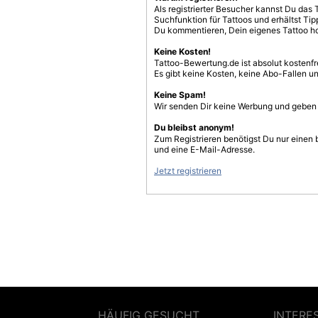
Als registrierter Besucher kannst Du das 
Suchfunktion für Tattoos und erhältst T
Du kommentieren, Dein eigenes Tattoo h
Keine Kosten!
Tattoo-Bewertung.de ist absolut kostenf
Es gibt keine Kosten, keine Abo-Fallen u
Keine Spam!
Wir senden Dir keine Werbung und geben D
Du bleibst anonym!
Zum Registrieren benötigst Du nur einen
und eine E-Mail-Adresse.
Jetzt registrieren
HÄUFIG GESUCHT
INTERE