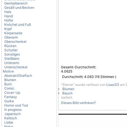
Genitalbereich
Gesäß und Becken
Hals
Hand
Hüfte
Knöchel und Fuß
Kopf
Körperseite
Oberarm
Oberschenkel
Rücken
Schulter
Sonstiges
Steißbein
Unterarm
Unterschenkel
Gesamt-Durchschnitt:
Motive
4.0625
Abstrakt/Grafisch
Durchschnitt:
4.063
(
16
Stimmen )
Blumen
Bunt
"Sterne" wurde verfasst von
Lisax33
am 2.
Comic
Blumen
Cover-Up
Bauch
Fantasy
sortiert.
Gurke
Dieses Bild verlinken?
Horror und Tod
in progress
Japanisch
Keltisch
Liebe
Natur