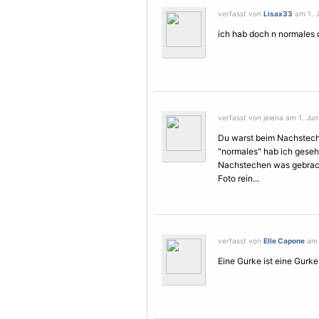
verfasst von
Lisax33
am 1. J
ich hab doch n normales d
verfasst von jelena am 1. Juni
Du warst beim Nachstechen
"normales" hab ich geseh
Nachstechen was gebracht
Foto rein...
verfasst von
Elle Capone
am 1
Eine Gurke ist eine Gurke i