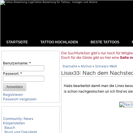
Tattoo-Bewertung für Tattoos, Vorlagen und Motive
STARTSEITE
TATTOO HOCHLADEN
BESTE TATTOOS
Die Suchfunktion gibt's nur noch für Mitglie
Benutzeranmeldung
Doch für die Gäste gibt es hier eine
Seite m
Benutzername:
*
Startseite
»
Motive
»
Schwarz-Weiß
: Nach dem Nachstech
Lisax33
Passwort:
*
Habs bearbeitet damit man die Lines bess
is schon nachgestochen un ich find es si
Registrieren
Passwort vergessen
Tattoo-Kategorien
Community-News
Körperstellen
Bauch
Brust und Dekolleté