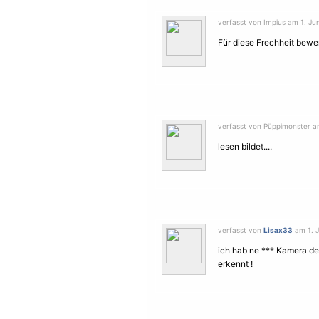
verfasst von Impius am 1. Jun
Für diese Frechheit bewer
verfasst von Püppimonster am
lesen bildet....
verfasst von
Lisax33
am 1. J
ich hab ne *** Kamera de
erkennt !