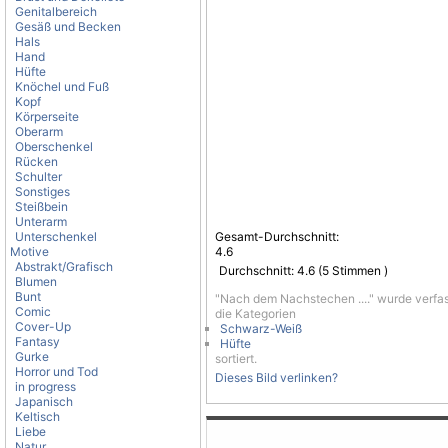
Genitalbereich
Gesäß und Becken
Hals
Hand
Hüfte
Knöchel und Fuß
Kopf
Körperseite
Oberarm
Oberschenkel
Rücken
Schulter
Sonstiges
Steißbein
Unterarm
Unterschenkel
Gesamt-Durchschnitt:
Motive
4.6
Abstrakt/Grafisch
Durchschnitt:
4.6
(
5
Stimmen )
Blumen
Bunt
"Nach dem Nachstechen ...." wurde verfa
Comic
die Kategorien
Cover-Up
Schwarz-Weiß
Fantasy
Hüfte
Gurke
sortiert.
Horror und Tod
Dieses Bild verlinken?
in progress
Japanisch
Keltisch
Liebe
Natur