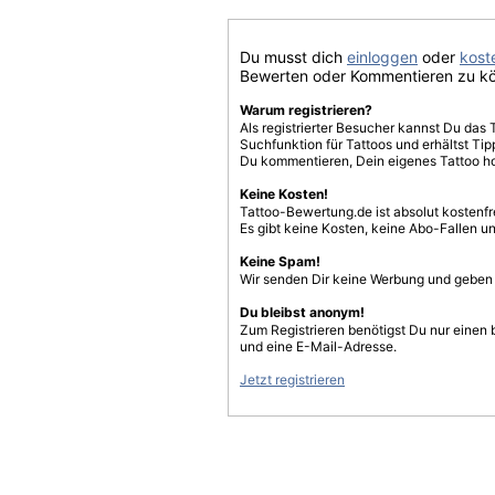
Du musst dich
einloggen
oder
koste
Bewerten oder Kommentieren zu k
Warum registrieren?
Als registrierter Besucher kannst Du das 
Suchfunktion für Tattoos und erhältst T
Du kommentieren, Dein eigenes Tattoo h
Keine Kosten!
Tattoo-Bewertung.de ist absolut kostenf
Es gibt keine Kosten, keine Abo-Fallen u
Keine Spam!
Wir senden Dir keine Werbung und geben D
Du bleibst anonym!
Zum Registrieren benötigst Du nur einen
und eine E-Mail-Adresse.
Jetzt registrieren