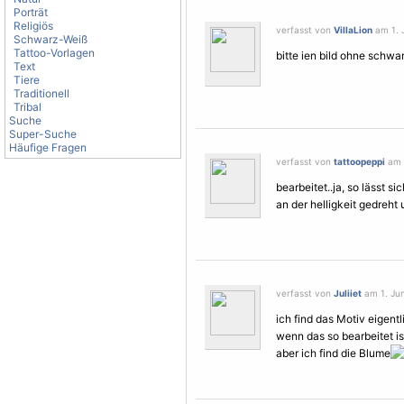
Porträt
Religiös
verfasst von
VillaLion
am 1. J
Schwarz-Weiß
Tattoo-Vorlagen
bitte ien bild ohne schw
Text
Tiere
Traditionell
Tribal
Suche
Super-Suche
Häufige Fragen
verfasst von
tattoopeppi
am 1
bearbeitet..ja, so lässt s
an der helligkeit gedre
verfasst von
Juliiet
am 1. Jun
ich find das
Motiv
eigentl
wenn das so bearbeitet is
aber ich find die Blume