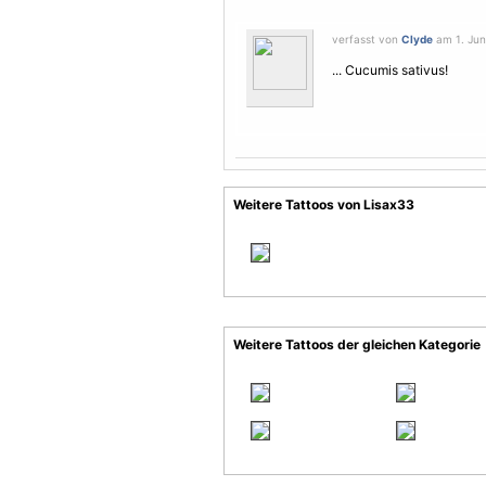
verfasst von
Clyde
am 1. Juni
... Cucumis sativus!
Weitere Tattoos von Lisax33
Weitere Tattoos der gleichen Kategorie