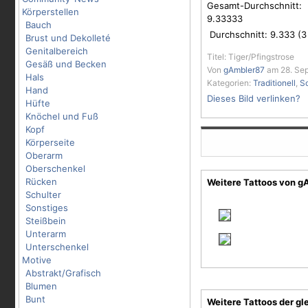
Gesamt-Durchschnitt:
Körperstellen
9.33333
Bauch
Durchschnitt:
9.333
(
3
Brust und Dekolleté
Genitalbereich
Titel: Tiger/Pfingstrose
Gesäß und Becken
Von
gAmbler87
am 28. Sep
Hals
Kategorien:
Traditionell
,
S
Hand
Dieses Bild verlinken?
Hüfte
Knöchel und Fuß
Kopf
Körperseite
Oberarm
Oberschenkel
Rücken
Weitere Tattoos von 
Schulter
Sonstiges
Steißbein
Unterarm
Unterschenkel
Motive
Abstrakt/Grafisch
Blumen
Bunt
Weitere Tattoos der gl