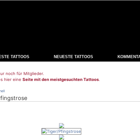
ESTE TATTOOS
NEUESTE TATTOOS
KOMMENT
ur noch für Mitglieder.
es hier eine
Seite mit den meistgesuchten Tattoos
.
nell
Pfingstrose