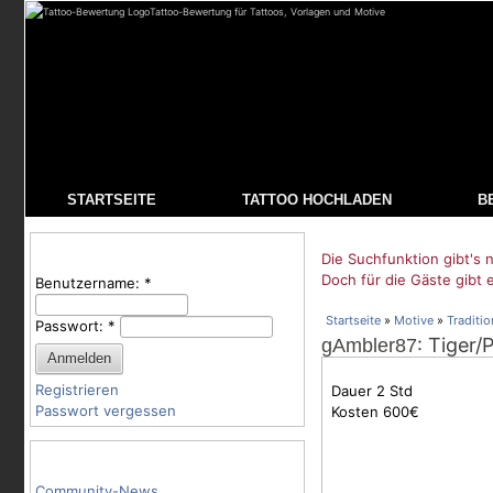
Tattoo-Bewertung für Tattoos, Vorlagen und Motive
STARTSEITE
TATTOO HOCHLADEN
B
Benutzeranmeldung
Die Suchfunktion gibt's n
Doch für die Gäste gibt 
Benutzername:
*
Startseite
»
Motive
»
Traditio
Passwort:
*
: Tiger/
gAmbler87
Registrieren
Dauer 2 Std
Passwort vergessen
Kosten 600€
Tattoo-Kategorien
Community-News