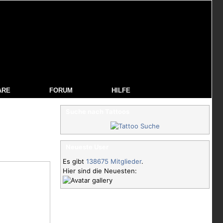
ARE
FORUM
HILFE
Suche nach Tattoos
Neueste User
Es gibt
138675 Mitglieder
.
Hier sind die Neuesten: