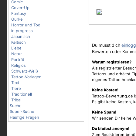
Comic
Cover-Up
Fantasy
Gurke
Horror und Tod
in progress
Japanisch
Keltisch
Du musst dich
einlog
Liebe
Bewerten oder Komme
Natur
Porträt
Warum registrieren?
Religiös
Als registrierter Besu
Schwarz-Weiß
Tattoos und erhältst 
Tattoo-Vorlagen
eigenes Tattoo hochla
Text
Tiere
Keine Kosten!
Traditionell
Tattoo-Bewertung.de i
Tribal
Es gibt keine Kosten, 
Suche
Super-Suche
Keine Spam!
Häufige Fragen
Wir senden Dir keine W
Du bleibst anonym!
Zum Registrieren benö