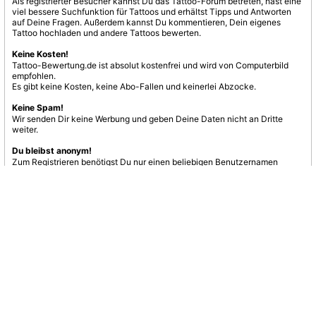
Als registrierter Besucher kannst Du das Tattoo-Forum betreten, hast eine
viel bessere Suchfunktion für Tattoos und erhältst Tipps und Antworten
auf Deine Fragen. Außerdem kannst Du kommentieren, Dein eigenes
Tattoo hochladen und andere Tattoos bewerten.
Keine Kosten!
Tattoo-Bewertung.de ist absolut kostenfrei und wird von Computerbild
empfohlen.
Es gibt keine Kosten, keine Abo-Fallen und keinerlei Abzocke.
Keine Spam!
Wir senden Dir keine Werbung und geben Deine Daten nicht an Dritte
weiter.
Du bleibst anonym!
Zum Registrieren benötigst Du nur einen beliebigen Benutzernamen
und eine E-Mail-Adresse.
Jetzt registrieren
nach oben