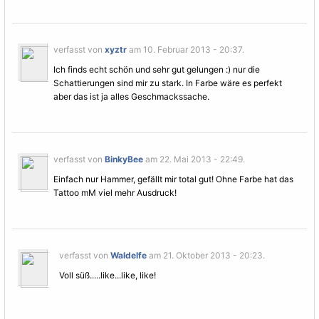
verfasst von
xyztr
am 10. Februar 2013 - 20:37.
Ich finds echt schön und sehr gut gelungen :) nur die
Schattierungen sind mir zu stark. In Farbe wäre es perfekt
aber das ist ja alles Geschmackssache.
verfasst von
BinkyBee
am 22. Mai 2013 - 22:49.
Einfach nur Hammer, gefällt mir total gut! Ohne Farbe hat das
Tattoo mM viel mehr Ausdruck!
verfasst von
Waldelfe
am 21. Oktober 2013 - 20:23.
Voll süß.....like...like, like!