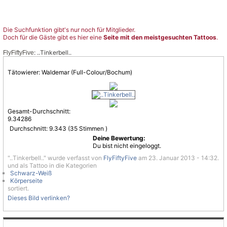
Die Suchfunktion gibt's nur noch für Mitglieder.
Doch für die Gäste gibt es hier eine
Seite mit den meistgesuchten Tattoos
.
: ..Tinkerbell..
FlyFiftyFive
Tätowierer: Waldemar (Full-Colour/Bochum)
Gesamt-Durchschnitt:
9.34286
Durchschnitt:
9.343
(
35
Stimmen )
Deine Bewertung:
Du bist nicht eingeloggt.
"..Tinkerbell.." wurde verfasst von
FlyFiftyFive
am 23. Januar 2013 - 14:32.
und als Tattoo in die Kategorien
Schwarz-Weiß
Körperseite
sortiert.
Dieses Bild verlinken?