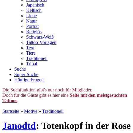
Japanisch
Keltisch
Liebe
Natur
Porträt
Religiös
Schwarz-Weiß
Tattoo-Vorlagen
Text
Tiere
Traditionell
Tribal
Suche
Super-Suche
Häufige Fragen
Die Suchfunktion gibt's nur noch für Mitglieder.
Doch für die Gäste gibt es hier eine
Seite mit den meistgesuchten
Tattoos
.
Startseite
»
Motive
»
Traditionell
Janodtd
: Totenkopf in der Rose