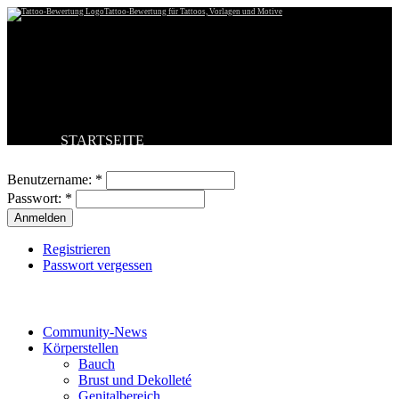
Tattoo-Bewertung für Tattoos, Vorlagen und Motive
STARTSEITE
Benutzeranmeldung
TATTOO HOCHLADEN
BESTE TATTOOS
Benutzername:
*
NEUESTE TATTOOS
Passwort:
*
KOMMENTARE
FORUM
HILFE
Registrieren
Passwort vergessen
Tattoo-Kategorien
Community-News
Körperstellen
Bauch
Brust und Dekolleté
Genitalbereich