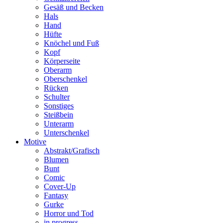
Gesäß und Becken
Hals
Hand
Hüfte
Knöchel und Fuß
Kopf
Körperseite
Oberarm
Oberschenkel
Rücken
Schulter
Sonstiges
Steißbein
Unterarm
Unterschenkel
Motive
Abstrakt/Grafisch
Blumen
Bunt
Comic
Cover-Up
Fantasy
Gurke
Horror und Tod
in progress