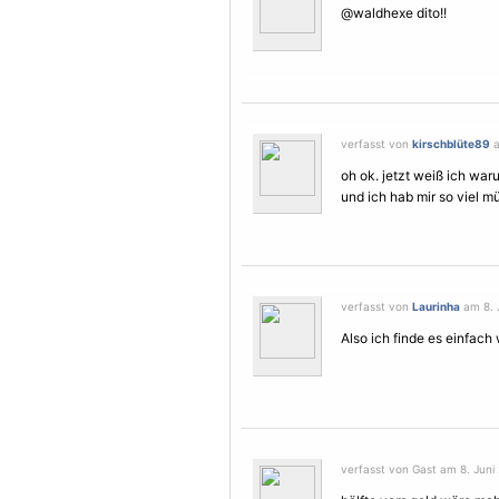
@waldhexe dito!!
verfasst von
kirschblüte89
a
oh ok. jetzt weiß ich wa
und ich hab mir so viel 
verfasst von
Laurinha
am 8. J
Also ich finde es einfac
verfasst von Gast am 8. Juni 