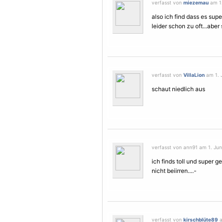
verfasst von
miezemau
am 1.
also ich find dass es sup
leider schon zu oft...aber 
verfasst von
VillaLion
am 1. J
schaut niedlich aus
verfasst von ann91 am 1. Juni
ich finds toll und super
nicht beiirren....-
verfasst von
kirschblüte89
a