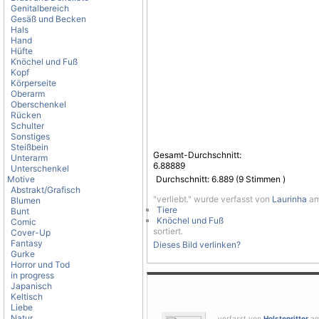
Genitalbereich
Gesäß und Becken
Hals
Hand
Hüfte
Knöchel und Fuß
Kopf
Körperseite
Oberarm
Oberschenkel
Rücken
Schulter
Sonstiges
Steißbein
Gesamt-Durchschnitt:
Unterarm
6.88889
Unterschenkel
Motive
Durchschnitt:
6.889
(
9
Stimmen )
Abstrakt/Grafisch
"verliebt." wurde verfasst von
Laurinha
am 
Blumen
Tiere
Bunt
Knöchel und Fuß
Comic
sortiert.
Cover-Up
Fantasy
Dieses Bild verlinken?
Gurke
Horror und Tod
in progress
Japanisch
Keltisch
Liebe
Natur
verfasst von
Holstenritter
am 