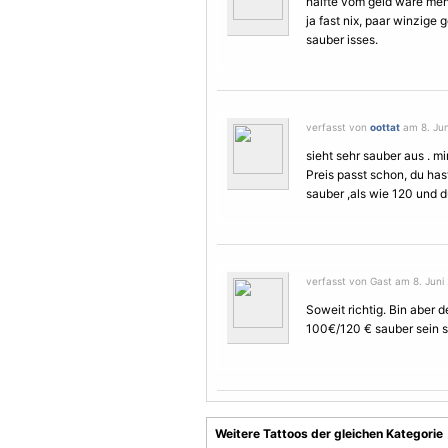
hälfte vom geld wäre mehr
ja fast nix, paar winzige
sauber isses.
verfasst von
oottat
am 8. Jun
sieht sehr sauber aus . mir
Preis passt schon, du hast
sauber ,als wie 120 und du
verfasst von Gast am 8. Juni 
Soweit richtig. Bin aber 
100€/120 € sauber sein s
Weitere Tattoos der gleichen Kategorie