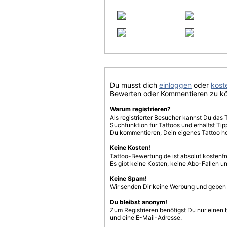
Du musst dich
einloggen
oder
koste
Bewerten oder Kommentieren zu k
Warum registrieren?
Als registrierter Besucher kannst Du das 
Suchfunktion für Tattoos und erhältst T
Du kommentieren, Dein eigenes Tattoo h
Keine Kosten!
Tattoo-Bewertung.de ist absolut kostenf
Es gibt keine Kosten, keine Abo-Fallen u
Keine Spam!
Wir senden Dir keine Werbung und geben D
Du bleibst anonym!
Zum Registrieren benötigst Du nur einen
und eine E-Mail-Adresse.