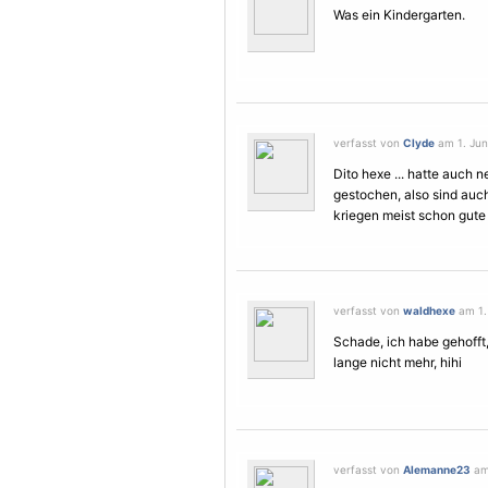
Was ein Kindergarten.
verfasst von
Clyde
am 1. Juni
Dito hexe ... hatte auch n
gestochen, also sind auc
kriegen meist schon gute
verfasst von
waldhexe
am 1. 
Schade, ich habe gehofft,
lange nicht mehr, hihi
verfasst von
Alemanne23
am 