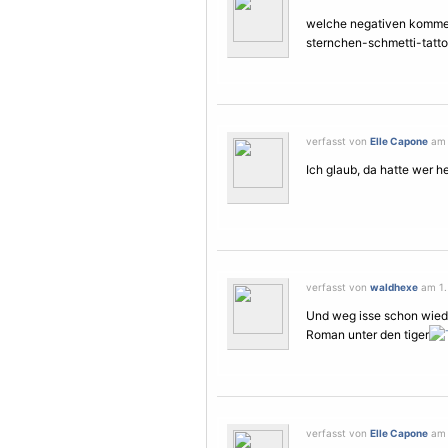
welche negativen komment
sternchen-schmetti-tatto
verfasst von
Elle Capone
am 1
Ich glaub, da hatte wer he
verfasst von
waldhexe
am 1. 
Und weg isse schon wiede
Roman unter den tiger
verfasst von
Elle Capone
am 1