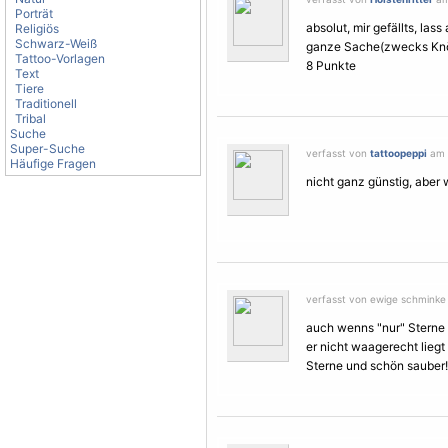
Porträt
absolut, mir gefällts, la
Religiös
Schwarz-Weiß
ganze Sache(zwecks Kn
Tattoo-Vorlagen
8 Punkte
Text
Tiere
Traditionell
Tribal
Suche
Super-Suche
verfasst von
tattoopeppi
am 3
Häufige Fragen
nicht ganz günstig, aber
verfasst von ewige schminke 
auch wenns "nur"
Sterne
er nicht waagerecht lie
Sterne
und schön sauber! 