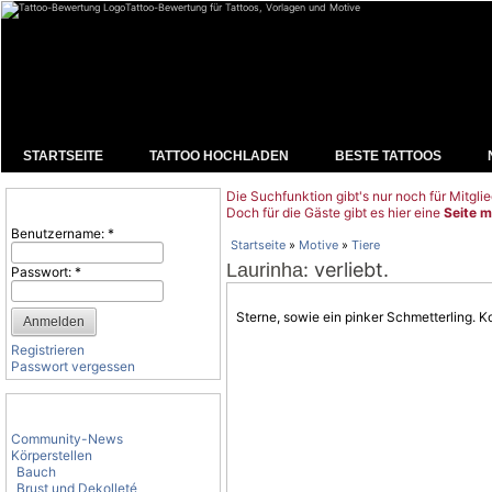
Tattoo-Bewertung für Tattoos, Vorlagen und Motive
STARTSEITE
TATTOO HOCHLADEN
BESTE TATTOOS
Die Suchfunktion gibt's nur noch für Mitglie
Benutzeranmeldung
Doch für die Gäste gibt es hier eine
Seite m
Benutzername:
*
Startseite
»
Motive
»
Tiere
: verliebt.
Laurinha
Passwort:
*
Sterne, sowie ein pinker
Schmetterling
. K
Registrieren
Passwort vergessen
Tattoo-Kategorien
Community-News
Körperstellen
Bauch
Brust und Dekolleté