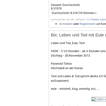
Gesamt-Durchschnitt:
8.31579
Durchschnitt:
8.316
(
19
Stimmen )
www.bönen-ink.de, verfasst von
Franco Lavo
Anmelden
oder
Registrieren
um Kom
Bix: Leben und Tod mit Eule 
Leben und Tod, Eule, Text
450€ - 5 1/2 Stunden - ab 3 Stunden tuts
Stichtag - 26.November 2013
Paranoid Tattoo
Höchstädt an der Donau
Text und Leben & Tod spricht denke ich für
aufzupassen)
eule - weisheit, klug, anmutig, ect, ...