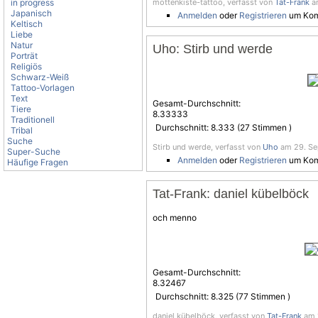
in progress
mottenkiste-tattoo, verfasst von
Tat-Frank
am
Japanisch
Anmelden
oder
Registrieren
um Kom
Keltisch
Liebe
Natur
Uho: Stirb und werde
Porträt
Religiös
Schwarz-Weiß
Tattoo-Vorlagen
Text
Gesamt-Durchschnitt:
Tiere
8.33333
Traditionell
Durchschnitt:
8.333
(
27
Stimmen )
Tribal
Suche
Stirb und werde, verfasst von
Uho
am 29. Sep
Super-Suche
Anmelden
oder
Registrieren
um Kom
Häufige Fragen
Tat-Frank: daniel kübelböck
och menno
Gesamt-Durchschnitt:
8.32467
Durchschnitt:
8.325
(
77
Stimmen )
daniel kübelböck, verfasst von
Tat-Frank
am 1