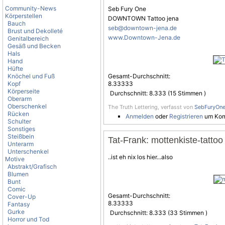
Community-News
Seb Fury One
Körperstellen
DOWNTOWN Tattoo jena
Bauch
seb@downtown-jena.de
Brust und Dekolleté
www.Downtown-Jena.de
Genitalbereich
Gesäß und Becken
Hals
Hand
Hüfte
Knöchel und Fuß
Gesamt-Durchschnitt:
Kopf
8.33333
Körperseite
Durchschnitt:
8.333
(
15
Stimmen )
Oberarm
Oberschenkel
The Truth Lettering, verfasst von
SebFuryOn
Rücken
Anmelden
oder
Registrieren
um Kom
Schulter
Sonstiges
Steißbein
Tat-Frank: mottenkiste-tattoo
Unterarm
Unterschenkel
..ist eh nix los hier...also
Motive
Abstrakt/Grafisch
Blumen
Bunt
Comic
Gesamt-Durchschnitt:
Cover-Up
8.33333
Fantasy
Gurke
Durchschnitt:
8.333
(
33
Stimmen )
Horror und Tod