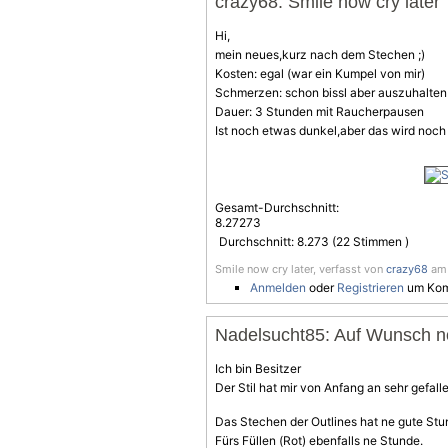
crazy68: Smile now cry later
Hi,
mein neues,kurz nach dem Stechen ;)
Kosten: egal (war ein Kumpel von mir)
Schmerzen: schon bissl aber auszuhalten
Dauer: 3 Stunden mit Raucherpausen
Ist noch etwas dunkel,aber das wird noch 
Gesamt-Durchschnitt:
8.27273
Durchschnitt:
8.273
(
22
Stimmen )
Smile now cry later, verfasst von
crazy68
am 
Anmelden
oder
Registrieren
um Kom
Nadelsucht85: Auf Wunsch noc
Ich bin Besitzer
Der Stil hat mir von Anfang an sehr gefallen
Das Stechen der Outlines hat ne gute Stu
Fürs Füllen (Rot) ebenfalls ne Stunde.