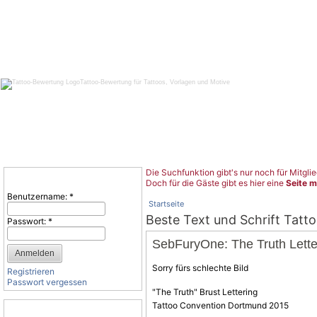
Tattoo-Bewertung für Tattoos, Vorlagen und Motive
Die Suchfunktion gibt's nur noch für Mitglie
Benutzeranmeldung
Doch für die Gäste gibt es hier eine
Seite m
Benutzername:
*
Startseite
Beste Text und Schrift Tatt
Passwort:
*
SebFuryOne: The Truth Lette
Sorry fürs schlechte Bild
Registrieren
Passwort vergessen
"The Truth" Brust Lettering
Tattoo
Convention
Dortmund 2015
Tattoo-Kategorien