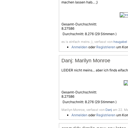
machen lassen hab... ;)
Gesamt-Durchschnitt:
8.27586
Durchschnitt:
8.276
(
29
Stimmen )
es is einfach meins ;), verfasst von
heugabel
Anmelden
oder
Registrieren
um Kom
Danj: Marilyn Monroe
LEIDER nicht meins... aber ich finds eifach
Gesamt-Durchschnitt:
8.27586
Durchschnitt:
8.276
(
29
Stimmen )
Marilyn Monroe, verfasst von
Danj
am 22. Mai
Anmelden
oder
Registrieren
um Kom