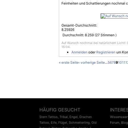
Feinheiten und Schattierungen nochmal c
Gesamt-Durchschnitt:
8.25926
Durchschnitt:
8.259
(
27
Stimmen )
Auf Wunsch nochmal bei natürlichem Licht! :)
15:04.
Anmelden
oder
Registrieren
um Kom
« erste Seite
‹ vorherige Seite
…
5
6
7
8
9
10
11
1
HÄUFIG GESUCHT
INTERE
Stern Tattoo
,
Tribal
,
Engel
,
Drachen
Wissenswert
Tattoo
,
Elfe
,
Flügel
,
Schmetterling
,
Old
Forum
,
Blog