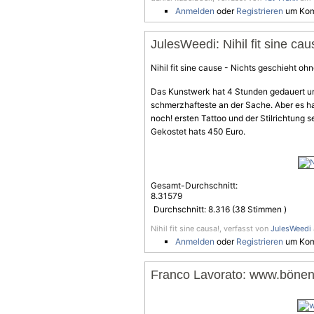
Anmelden
oder
Registrieren
um Kom
JulesWeedi: Nihil fit sine cau
Nihil fit sine cause - Nichts geschieht oh
Das Kunstwerk hat 4 Stunden gedauert un
schmerzhafteste an der Sache. Aber es hat
noch! ersten Tattoo und der Stilrichtung se
Gekostet hats 450 Euro.
Gesamt-Durchschnitt:
8.31579
Durchschnitt:
8.316
(
38
Stimmen )
Nihil fit sine causa!, verfasst von
JulesWeedi
Anmelden
oder
Registrieren
um Kom
Franco Lavorato: www.bönen