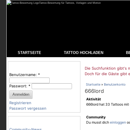
Tattoo-Bewertung für Tattoos, Vorlagen und Motive
STARTSEITE
TATTOO HOCHLADEN
B
Benutzeranmeldung
Die Suchfunktion gibt's n
Doch für die Gäste gibt 
Benutzername:
*
Startseite
»
Benutzerkonto
Passwort:
*
666lord
Aktivität
Registrieren
666lord hat 33 Tattoos mit
Passwort vergessen
Community
Tattoo-Kategorien
Du musst dich
einloggen
o
Community-News