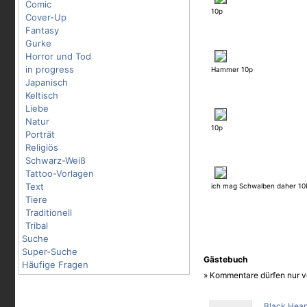
Comic
10p
Cover-Up
Fantasy
Gurke
Horror und Tod
in progress
Hammer 10p
Japanisch
Keltisch
Liebe
Natur
10p
Porträt
Religiös
Schwarz-Weiß
Tattoo-Vorlagen
Text
ich mag Schwalben daher 10
Tiere
Traditionell
Tribal
Suche
Super-Suche
Gästebuch
Häufige Fragen
» Kommentare dürfen nur v
Black Hear