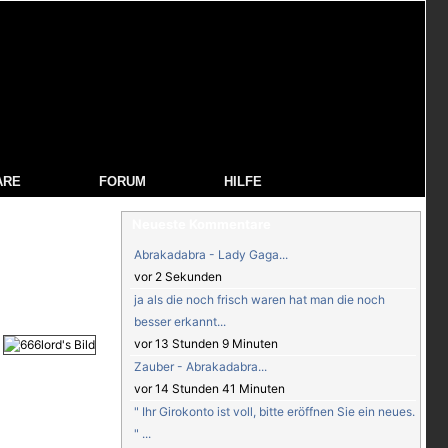
ARE
FORUM
HILFE
Neueste Kommentare
Abrakadabra - Lady Gaga...
vor 2 Sekunden
ja als die noch frisch waren hat man die noch
besser erkannt...
vor 13 Stunden 9 Minuten
Zauber - Abrakadabra...
vor 14 Stunden 41 Minuten
" Ihr Girokonto ist voll, bitte eröffnen Sie ein neues.
" ...