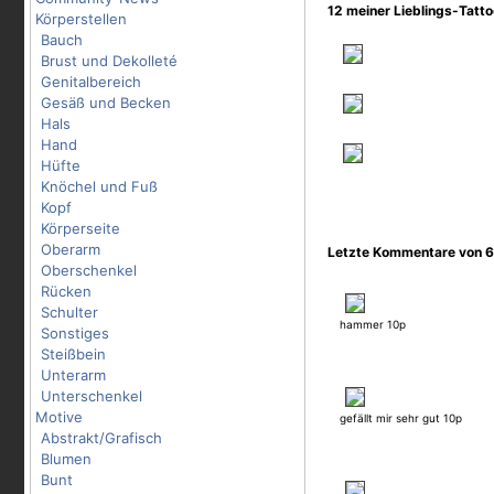
12 meiner Lieblings-Tatt
Körperstellen
Bauch
Brust und Dekolleté
Genitalbereich
Gesäß und Becken
Hals
Hand
Hüfte
Knöchel und Fuß
Kopf
Körperseite
Oberarm
Letzte Kommentare von 6
Oberschenkel
Rücken
Schulter
hammer 10p
Sonstiges
Steißbein
Unterarm
Unterschenkel
Motive
gefällt mir sehr gut 10p
Abstrakt/Grafisch
Blumen
Bunt