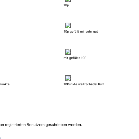
10p
10p gefällt mir sehr gut
mir gefällts 10P
Punkte
10Punkte weill Schädel Rulz
on registrierten Benutzern geschrieben werden.
t