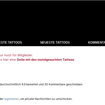
ESTE TATTOOS
NEUESTE TATTOOS
KOMMENT
ur noch für Mitglieder.
es hier eine
Seite mit den meistgesuchten Tattoos
.
 durchschnittlich 9.9 bewertet und 30 Kommentare geschrieben.
der
registrieren
, um private Nachrichten zu verschicken.