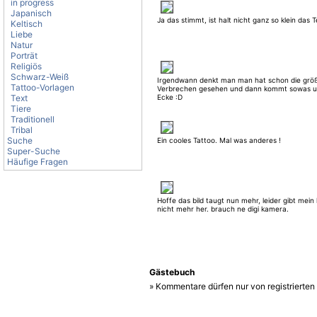
in progress
Japanisch
Ja das stimmt, ist halt nicht ganz so klein das Te
Keltisch
Liebe
Natur
Porträt
Religiös
Schwarz-Weiß
Irgendwann denkt man man hat schon die grö
Tattoo-Vorlagen
Verbrechen gesehen und dann kommt sowas u
Text
Ecke :D
Tiere
Traditionell
Tribal
Suche
Ein cooles Tattoo. Mal was anderes !
Super-Suche
Häufige Fragen
Hoffe das bild taugt nun mehr, leider gibt mei
nicht mehr her. brauch ne digi kamera.
Gästebuch
» Kommentare dürfen nur von registrierte