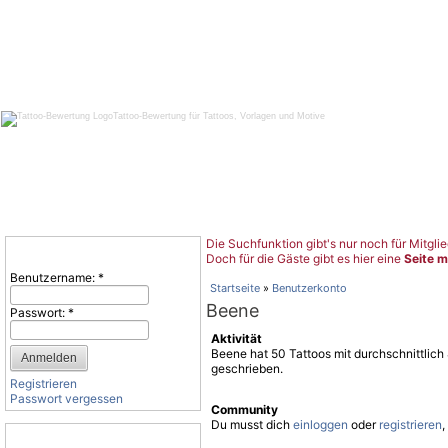
Tattoo-Bewertung für Tattoos, Vorlagen und Motive
Die Suchfunktion gibt's nur noch für Mitglie
Benutzeranmeldung
Doch für die Gäste gibt es hier eine
Seite m
Benutzername:
*
Startseite
»
Benutzerkonto
Beene
Passwort:
*
Aktivität
Beene hat 50 Tattoos mit durchschnittlic
geschrieben.
Registrieren
Passwort vergessen
Community
Du musst dich
einloggen
oder
registrieren
,
Tattoo-Kategorien