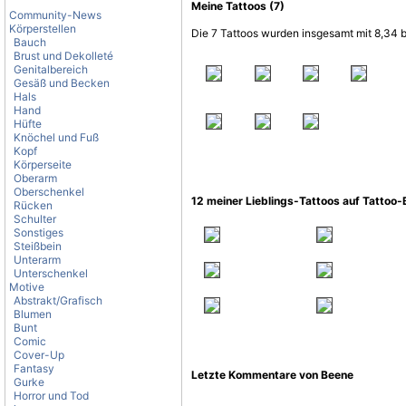
Meine Tattoos (7)
Community-News
Körperstellen
Die 7 Tattoos wurden insgesamt mit 8,34 
Bauch
Brust und Dekolleté
Genitalbereich
Gesäß und Becken
Hals
Hand
Hüfte
Knöchel und Fuß
Kopf
Körperseite
Oberarm
Oberschenkel
12 meiner Lieblings-Tattoos auf Tattoo
Rücken
Schulter
Sonstiges
Steißbein
Unterarm
Unterschenkel
Motive
Abstrakt/Grafisch
Blumen
Bunt
Comic
Cover-Up
Fantasy
Letzte Kommentare von Beene
Gurke
Horror und Tod