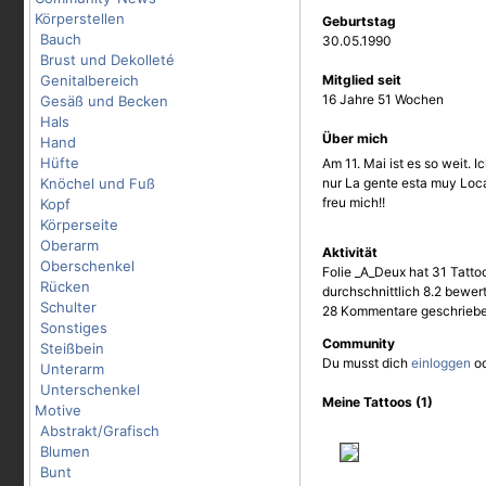
Körperstellen
Geburtstag
Bauch
30.05.1990
Brust und Dekolleté
Genitalbereich
Mitglied seit
16 Jahre 51 Wochen
Gesäß und Becken
Hals
Über mich
Hand
Hüfte
Am 11. Mai ist es so weit. I
Knöchel und Fuß
nur La gente esta muy Loca
freu mich!!
Kopf
Körperseite
Oberarm
Aktivität
Oberschenkel
Folie _A_Deux hat 31 Tatto
Rücken
durchschnittlich 8.2 bewer
Schulter
28 Kommentare geschriebe
Sonstiges
Community
Steißbein
Du musst dich
einloggen
o
Unterarm
Unterschenkel
Meine Tattoos (1)
Motive
Abstrakt/Grafisch
Blumen
Bunt