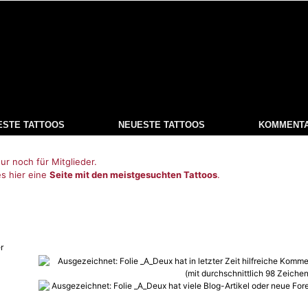
ESTE TATTOOS
NEUESTE TATTOOS
KOMMENT
ur noch für Mitglieder.
es hier eine
Seite mit den meistgesuchten Tattoos
.
r