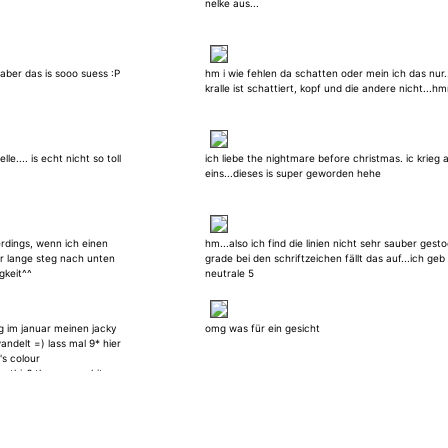
nelke aus...
..aber das is sooo suess :P
hm i wie fehlen da schatten oder mein ich das nur.
kralle ist schattiert, kopf und die andere nicht...h
e.... is echt nicht so toll
ich liebe the nightmare before christmas. ic krieg 
eins...dieses is super geworden hehe
erdings, wenn ich einen
hm...also ich find die linien nicht sehr sauber gest
er lange steg nach unten
grade bei den schriftzeichen fällt das auf...ich geb
igkeit^^
neutrale 5
eg im januar meinen jacky
omg was für ein gesicht
andelt =) lass mal 9* hier
's colour
s this? there are white
 wie teuer war das denn