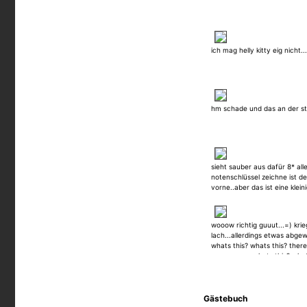
ich mag helly kitty eig nicht.
hm schade und das an der stell
sieht sauber aus dafür 8* all
notenschlüssel zeichne ist d
vorne..aber das ist eine klein
wooow richtig guuut...=) kri
lach...allerdings etwas abgew
whats this? whats this? there
everywere...whats this? what
things in the air...:P sag mal
sou?
Gästebuch