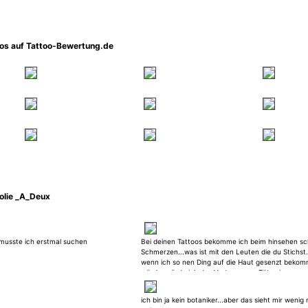
oos auf Tattoo-Bewertung.de
olie _A_Deux
musste ich erstmal suchen
Bei deinen Tattoos bekomme ich beim hinsehen s
Schmerzen...was ist mit den Leuten die du Stichst
wenn ich so nen Ding auf die Haut gesenzt beko
würde, würde ich das Vertrauen zu Tätowierern
verlieren und mich wahrscheinlich nie wieder stec
lassen.
ich bin ja kein botaniker...aber das sieht mir wenig