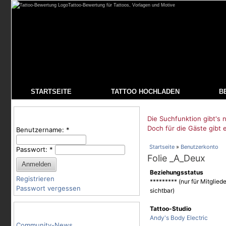
Tattoo-Bewertung für Tattoos, Vorlagen und Motive
STARTSEITE
TATTOO HOCHLADEN
B
Benutzeranmeldung
Die Suchfunktion gibt's n
Doch für die Gäste gibt 
Benutzername:
*
Startseite
»
Benutzerkonto
Passwort:
*
Folie _A_Deux
Beziehungsstatus
Registrieren
********* (nur für Mitgliede
Passwort vergessen
sichtbar)
Tattoo-Kategorien
Tattoo-Studio
Andy's Body Electric
Community-News