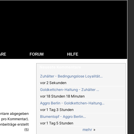
ARE
FORUM
HILFE
Neueste Kommentare
Zuhälter - Bedingungslose Loyalität...
vor 2 Sekunden
Goldkettchen-Haltung - Zuhälter ...
vor 18 Stunden 18 Minuten
Aggro Berlin - Goldkettchen-Haltung...
vor 1 Tag 3 Stunden
Blumentopf - Aggro Berlin...
vor 1 Tag 5 Stunden
mehr
»