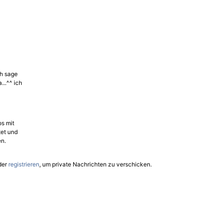
ch sage
...^^ ich
os mit
tet und
n.
der
registrieren
, um private Nachrichten zu verschicken.