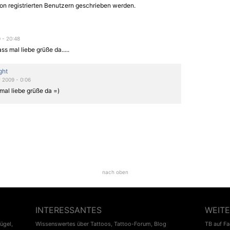
on registrierten Benutzern geschrieben werden.
0 - 20:48
lass mal liebe grüße da.....
ght
 2009 - 0:06
r mal liebe grüße da =)
nach oben
INTERESSANTES
WEITE
lügel
,
Wissenswertes über Tattoos
,
Tattoo-Forum
,
Blog
TB auf F