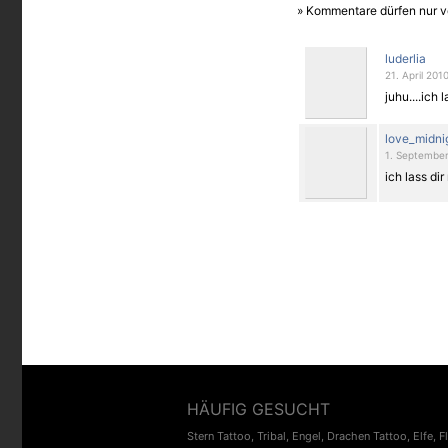
» Kommentare dürfen nur v
luderlia
21. April 201
juhu....ich 
love_midni
1. September
ich lass di
HÄUFIG GESUCHT
Stern Tattoo
,
Tribal
,
Engel
,
Drachen Tattoo
,
Elfe
,
F