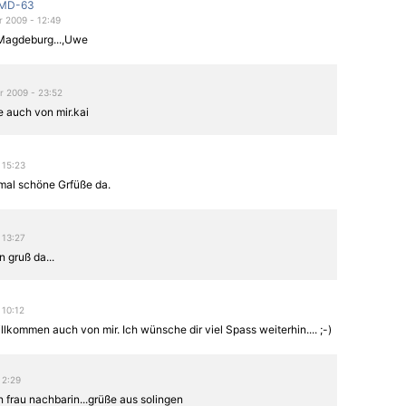
-MD-63
 2009 - 12:49
Magdeburg...,Uwe
r 2009 - 23:52
e auch von mir.kai
- 15:23
r mal schöne Grfüße da.
- 13:27
n gruß da...
 10:12
llkommen auch von mir. Ich wünsche dir viel Spass weiterhin.... ;-)
- 2:29
 frau nachbarin...grüße aus solingen