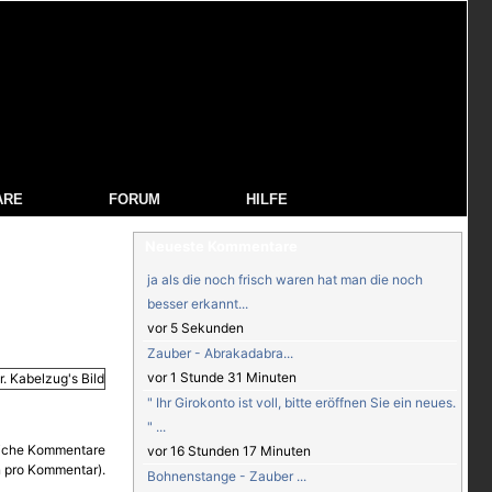
ARE
FORUM
HILFE
Neueste Kommentare
ja als die noch frisch waren hat man die noch
besser erkannt...
vor 5 Sekunden
Zauber - Abrakadabra...
vor 1 Stunde 31 Minuten
" Ihr Girokonto ist voll, bitte eröffnen Sie ein neues.
" ...
vor 16 Stunden 17 Minuten
Bohnenstange - Zauber ...