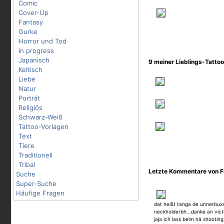
Comic
Cover-Up
Fantasy
Gurke
Horror und Tod
in progress
Japanisch
9 meiner Lieblings-Tatto
Keltisch
Liebe
Natur
Porträt
Religiös
Schwarz-Weiß
Tattoo-Vorlagen
Text
Tiere
Traditionell
Tribal
Letzte Kommentare von F
Suche
Super-Suche
Häufige Fragen
dat heißt tanga de unnerbuxx
neckholderbh...danke an vict
jaja ich lass beim nä shootin