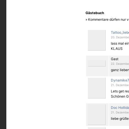
schmerzhafter war der rücken
die der körper da zu bieten ha
zum nacken hochgehen... und 
Gästebuch
jeden fall haha und sehr net
» Kommentare dürfen nur v
Tattoo_lieb
20. Dezember
lass mal e
KLAUS
Gast
22. Dezember
ganz lieben
Dynamike
21. Dezember
Lets get rea
Schönen Gr
Doc Hollid
21. Dezember
liebe grüße 