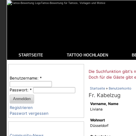
Tattoo-Bewertung für Tattoos, Vorlagen und Motive
STARTSEITE
TATTOO HOCHLADEN
B
Benutzeranmeldung
Die Suchfunktion gibt's n
Doch für die Gäste gibt 
Benutzername:
*
Startseite
»
Benutzerkonto
Passwort:
*
Fr. Kabelzug
Vorname, Name
Registrieren
Liviana
Passwort vergessen
Wohnort
Tattoo-Kategorien
Düsseldorf
Community-News