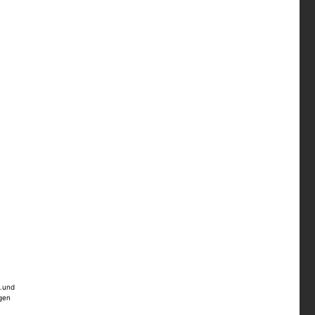
..und
egen