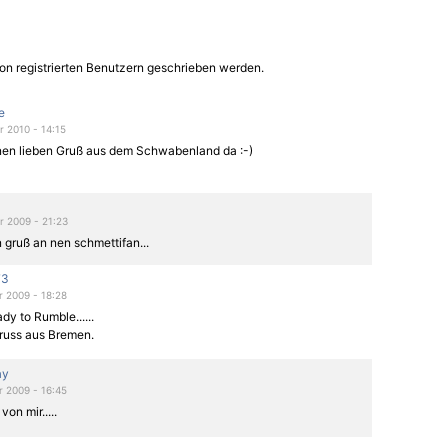
 is die beste "leinwand"
t find ich könnt ruhig bis
ja kreativ is der ralph auf
t der schweizer
on registrierten Benutzern geschrieben werden.
e
 2010 - 14:15
inen lieben Gruß aus dem Schwabenland da :-)
 2009 - 21:23
 gruß an nen schmettifan...
73
 2009 - 18:28
dy to Rumble......
uss aus Bremen.
ay
 2009 - 16:45
von mir.....