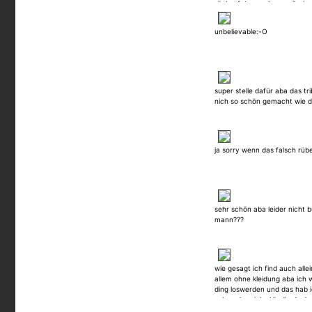
rückenfoto machen weil wie g
und ich mach normal alle mei
unbelievable:-O
super stelle dafür aba das tri
nich so schön gemacht wie di
ja sorry wenn das falsch rü
sehr schön aba leider nicht b
mann???
wie gesagt ich find auch alle
allem ohne kleidung aba ich w
ding loswerden und das hab ic
schon dass ich ständig denke 
noch was dazu obwohls diese