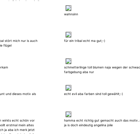
esagt allein is schwer halt
ne fotos alleine
wahnsinn
bal stört mich nur is auch
für ein tribal echt ma gut;-)
e flügel
berkam
schmetterlinge toll blumen naja wegen der schwa
farbgebung aba nur
unt und dieses motiv als
echt evil aba farben sind toll gewählt;-)
in wirkts echt schön vor
hamma echt richtig gut gemacht auch das motiv.
ollt erstmal mein altes
ja is doch eindeutig angelina jolie
h ja aba ich merk jetzt
ich will auch jeden fall
s mal auch viel