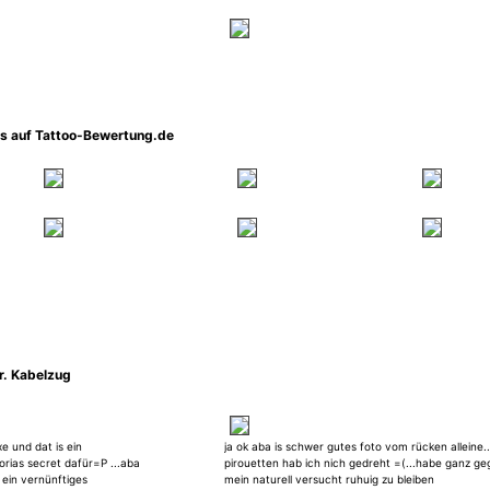
os auf Tattoo-Bewertung.de
r. Kabelzug
e und dat is ein
ja ok aba is schwer gutes foto vom rücken alleine.
orias secret dafür=P ...aba
pirouetten hab ich nich gedreht =(...habe ganz g
g ein vernünftiges
mein naturell versucht ruhuig zu bleiben