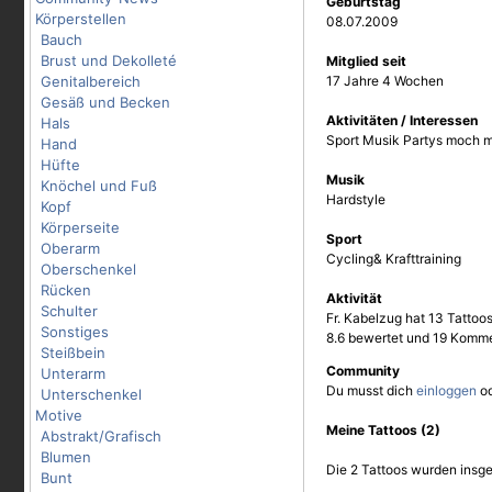
Geburtstag
Körperstellen
08.07.2009
Bauch
Brust und Dekolleté
Mitglied seit
Genitalbereich
17 Jahre 4 Wochen
Gesäß und Becken
Aktivitäten / Interessen
Hals
Sport Musik Partys moch me
Hand
Hüfte
Musik
Knöchel und Fuß
Hardstyle
Kopf
Körperseite
Sport
Oberarm
Cycling& Krafttraining
Oberschenkel
Rücken
Aktivität
Schulter
Fr. Kabelzug hat 13 Tattoos
Sonstiges
8.6 bewertet und 19 Komme
Steißbein
Community
Unterarm
Du musst dich
einloggen
o
Unterschenkel
Motive
Meine Tattoos (2)
Abstrakt/Grafisch
Blumen
Die 2 Tattoos wurden insge
Bunt