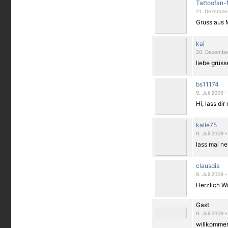
Tattoofan
21. Dezember
Gruss aus 
kai
20. Dezembe
liebe grüss
bs11174
9. Juli 2009 
Hi, lass di
kalle75
9. Juli 2009 
lass mal ne
clausdia
9. Juli 2009 -
Herzlich Wi
Gast
9. Juli 2009 
willkommen