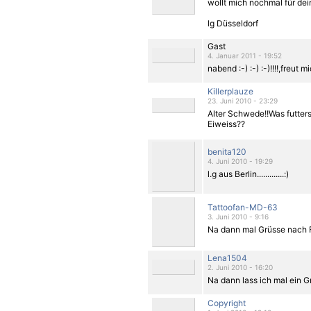
wollt mich nochmal für de
lg Düsseldorf
Gast
4. Januar 2011 - 19:52
nabend :-) :-) :-)!!!!,freut m
Killerplauze
23. Juni 2010 - 23:29
Alter Schwede!!Was futter
Eiweiss??
benita120
4. Juni 2010 - 19:29
l.g aus Berlin.............:)
Tattoofan-MD-63
3. Juni 2010 - 9:16
Na dann mal Grüsse nach 
Lena1504
2. Juni 2010 - 16:20
Na dann lass ich mal ein G
Copyright