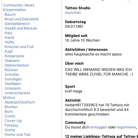
Community-News
Tattoo-Studio
Körperstellen
munchen
Bauch
Brust und Dekolleté
Geburtstag
Genitalbereich
08.07.1961
Gesäß und Becken
Hals
Mitglied seit
Hand
16 Jahre 10 Wochen
Hüfte
Knöchel und Fuß
Aktivitäten / Interessen
Kopf
alles hauptsache es macht spass
Körperseite
Oberarm
Über mich
Oberschenkel
DAS WILL NIEMAND WISSEN WAS ICH
Rücken
TREIBE WÄRE ZUVIEL FÜR MANCHE .-)
Schulter
Sonstiges
Steißbein
Sport
Unterarm
kraf maga
Unterschenkel
Motive
Aktivität
Abstrakt/Grafisch
herbert617393903 hat 19 Tattoos mit
Blumen
durchschnittlich 9.3 bewertet und 44
Bunt
Kommentare geschrieben.
Comic
Cover-Up
Community
Fantasy
Du musst dich
einloggen
oder
registrieren
,
Gurke
Horror und Tod
12 meiner Lieblings-Tattoos auf Tattoo