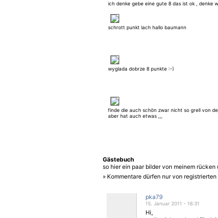
ich denke gebe eine gute 8 das ist ok , denke 
neue bild kommt wirst du es auch in anderen 
sehen .
schrott punkt lach hallo baumann
wyglada dobrze 8 punkte :-)
finde die auch schön zwar nicht so grell von d
aber hat auch etwas ,,,
Gästebuch
so hier ein paar bilder von meinem rücken
» Kommentare dürfen nur von registrierte
pka79
15. Januar 2011 - 16:31
Hi,