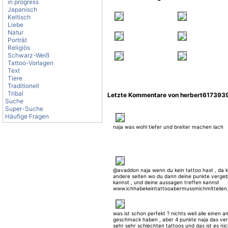
in progress
Japanisch
Keltisch
Liebe
Natur
Porträt
Religiös
Schwarz-Weiß
Tattoo-Vorlagen
Text
Tiere
Traditionell
Tribal
Letzte Kommentare von herbert617393
Suche
Super-Suche
Häufige Fragen
naja was wohl tiefer und breiter machen lach
@avaddon naja wenn du kein tattoo hast , da 
andere seiten wo du dann deine punkte verge
kannst , und deine aussagen treffen kannst
www.ichhabekeintattooabermussmichmitteilen
was ist schon perfekt ? nichts weil alle einen 
geschmack haben , aber 4 punkte naja das ver
sehr sehr schlechten tattoos und das ist es nic