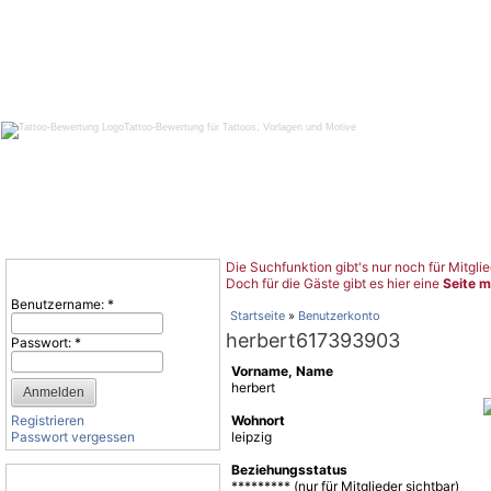
Tattoo-Bewertung für Tattoos, Vorlagen und Motive
Die Suchfunktion gibt's nur noch für Mitglie
Benutzeranmeldung
Doch für die Gäste gibt es hier eine
Seite m
Benutzername:
*
Startseite
»
Benutzerkonto
herbert617393903
Passwort:
*
Vorname, Name
herbert
Registrieren
Wohnort
Passwort vergessen
leipzig
Beziehungsstatus
Tattoo-Kategorien
********* (nur für Mitglieder sichtbar)