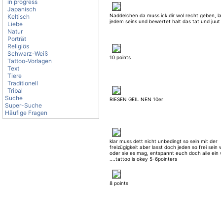
in progress
Japanisch
Naddelchen da muss ick dir wol recht geben, l
Keltisch
jedem seins und bewertet halt das tat und juut is
Liebe
Natur
Porträt
Religiös
Schwarz-Weiß
10 points
Tattoo-Vorlagen
Text
Tiere
Traditionell
Tribal
Suche
RIESEN GEIL NEN 10er
Super-Suche
Häufige Fragen
klar muss dett nicht unbedingt so sein mit der
freizügigkeit aber lasst doch jeden so frei sein 
oder sie es mag, entspannt euch doch alle ein
....tattoo is okey 5-6pointers
8 points