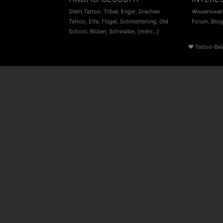
Stern Tattoo
,
Tribal
,
Engel
,
Drachen
Wissenswert
Tattoo
,
Elfe
,
Flügel
,
Schmetterling
,
Old
Forum
,
Blog
School
,
Blüten
,
Schwalbe
,
[mehr...]
♥
Tattoo-Be