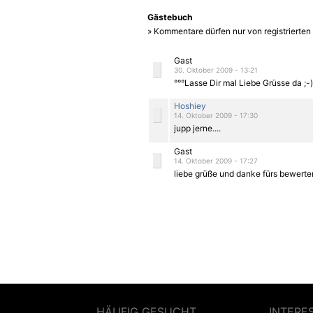
Gästebuch
» Kommentare dürfen nur von registrierte
Gast
30. Oktober 2009 - 13:21
°°°Lasse Dir mal Liebe Grüsse da ;-)
Hoshiey
14. Oktober 2009 - 17:30
jupp jerne....
Gast
14. Oktober 2009 - 17:27
liebe grüße und danke fürs bewerten...
HÄUFIG GESUCHT
INTERE