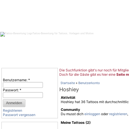
Tattoo-Bewertung für Tattoos, Vorlagen und Motive
Die Suchfunktion gibt's nur noch für Mitglie
Benutzeranmeldung
Doch für die Gäste gibt es hier eine
Seite m
Benutzername:
*
Startseite
»
Benutzerkonto
Hoshiey
Passwort:
*
Aktivität
Hoshiey hat 36 Tattoos mit durchschnittl
Community
Registrieren
Du musst dich
einloggen
oder
registrieren
,
Passwort vergessen
Meine Tattoos (2)
Tattoo-Kategorien