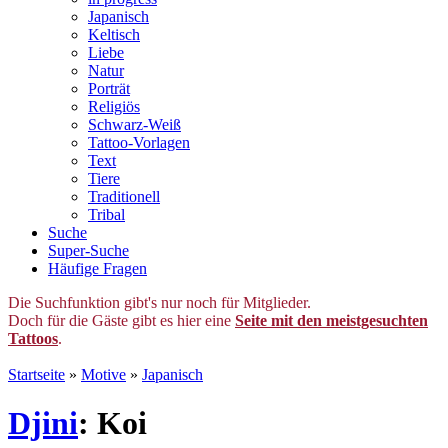
Japanisch
Keltisch
Liebe
Natur
Porträt
Religiös
Schwarz-Weiß
Tattoo-Vorlagen
Text
Tiere
Traditionell
Tribal
Suche
Super-Suche
Häufige Fragen
Die Suchfunktion gibt's nur noch für Mitglieder.
Doch für die Gäste gibt es hier eine
Seite mit den meistgesuchten
Tattoos
.
Startseite
»
Motive
»
Japanisch
Djini
: Koi