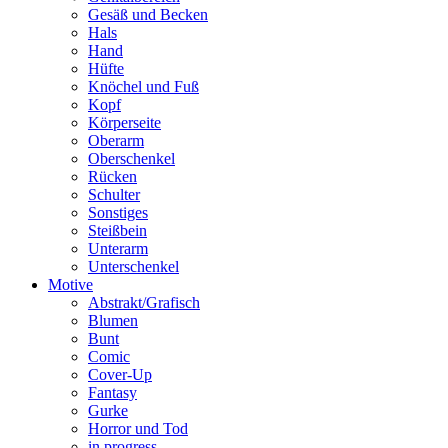
Gesäß und Becken
Hals
Hand
Hüfte
Knöchel und Fuß
Kopf
Körperseite
Oberarm
Oberschenkel
Rücken
Schulter
Sonstiges
Steißbein
Unterarm
Unterschenkel
Motive
Abstrakt/Grafisch
Blumen
Bunt
Comic
Cover-Up
Fantasy
Gurke
Horror und Tod
in progress