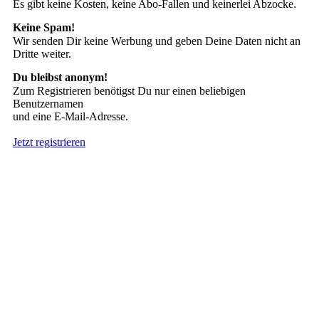
Es gibt keine Kosten, keine Abo-Fallen und keinerlei Abzocke.
Keine Spam!
Wir senden Dir keine Werbung und geben Deine Daten nicht an
Dritte weiter.
Du bleibst anonym!
Zum Registrieren benötigst Du nur einen beliebigen
Benutzernamen
und eine E-Mail-Adresse.
Jetzt registrieren
Suche nach Tattoos
Neueste User
Es gibt
138675 Mitglieder
.
Hier sind die Neuesten: