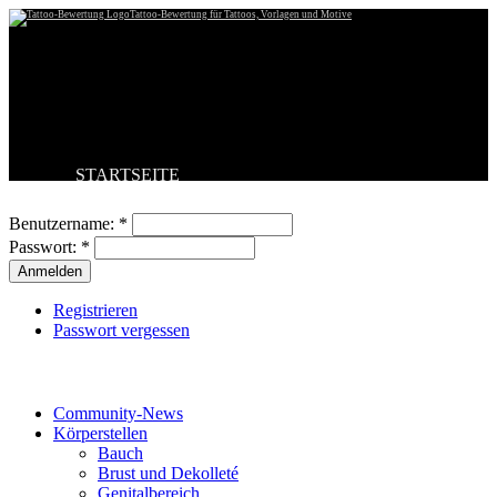
Tattoo-Bewertung für Tattoos, Vorlagen und Motive
STARTSEITE
Benutzeranmeldung
TATTOO HOCHLADEN
BESTE TATTOOS
Benutzername:
*
NEUESTE TATTOOS
Passwort:
*
KOMMENTARE
FORUM
HILFE
Registrieren
Passwort vergessen
Tattoo-Kategorien
Community-News
Körperstellen
Bauch
Brust und Dekolleté
Genitalbereich