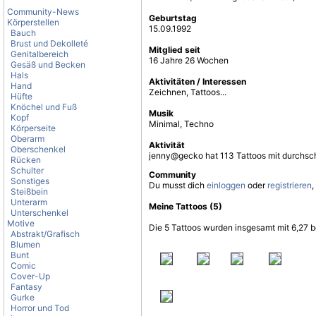
Community-News
Geburtstag
Körperstellen
15.09.1992
Bauch
Brust und Dekolleté
Mitglied seit
Genitalbereich
16 Jahre 26 Wochen
Gesäß und Becken
Hals
Aktivitäten / Interessen
Hand
Zeichnen, Tattoos...
Hüfte
Knöchel und Fuß
Musik
Kopf
Minimal, Techno
Körperseite
Oberarm
Aktivität
Oberschenkel
jenny@gecko hat 113 Tattoos mit durchsch
Rücken
Schulter
Community
Sonstiges
Du musst dich
einloggen
oder
registrieren
,
Steißbein
Unterarm
Meine Tattoos (5)
Unterschenkel
Motive
Die 5 Tattoos wurden insgesamt mit 6,27 b
Abstrakt/Grafisch
Blumen
Bunt
Comic
Cover-Up
Fantasy
Gurke
Horror und Tod