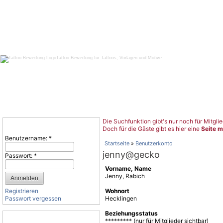
Tattoo-Bewertung für Tattoos, Vorlagen und Motive
Die Suchfunktion gibt's nur noch für Mitglie
Benutzeranmeldung
Doch für die Gäste gibt es hier eine
Seite m
Benutzername:
*
Startseite
»
Benutzerkonto
jenny@gecko
Passwort:
*
Vorname, Name
Jenny, Rabich
Registrieren
Wohnort
Passwort vergessen
Hecklingen
Beziehungsstatus
Tattoo-Kategorien
********* (nur für Mitglieder sichtbar)