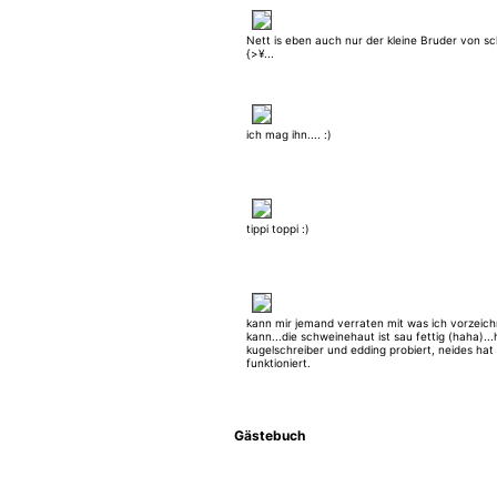
Nett is eben auch nur der kleine Bruder von s
{>¥...
ich mag ihn.... :)
tippi toppi :)
kann mir jemand verraten mit was ich vorzeic
kann...die schweinehaut ist sau fettig (haha)..
kugelschreiber und edding probiert, neides hat 
funktioniert.
Gästebuch