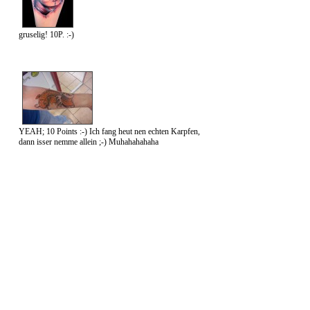
gruselig! 10P. :-)
YEAH; 10 Points :-) Ich fang heut nen echten Karpfen,
dann isser nemme allein ;-) Muhahahahaha
Gästebuch
» Kommentare dürfen nur von registrierten Benutzern geschrieben werden.
nach oben