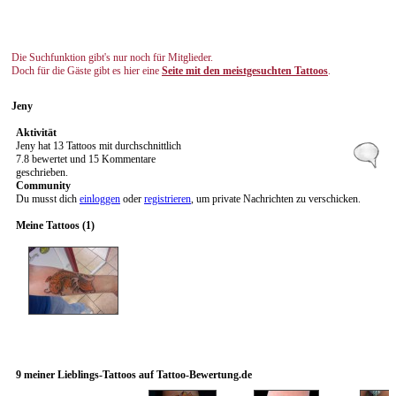
Die Suchfunktion gibt's nur noch für Mitglieder.
Doch für die Gäste gibt es hier eine
Seite mit den meistgesuchten Tattoos
.
Jeny
Aktivität
Jeny hat 13 Tattoos mit durchschnittlich
7.8 bewertet und 15 Kommentare
geschrieben.
Community
Du musst dich
einloggen
oder
registrieren
, um private Nachrichten zu verschicken.
Meine Tattoos (1)
9 meiner Lieblings-Tattoos auf Tattoo-Bewertung.de