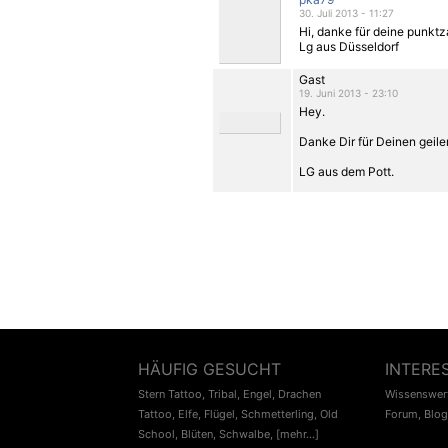
30. Juli 2013 - 11:27
Hi, danke für deine punktz
Lg aus Düsseldorf
Gast
19. Juni 2013 - 23:10
Hey.
Danke Dir für Deinen gei
LG aus dem Pott.
HÄUFIG GESUCHT
INTERE
Stern Tattoo
,
Tribal
,
Engel
,
Drachen
Wissenswert
Tattoo
,
Elfe
,
Flügel
,
Schmetterling
,
Old
Forum
,
Blog
School
,
Blüten
,
Schwalbe
,
[mehr...]