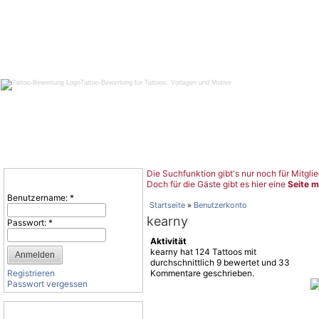
Tattoo-Bewertung für Tattoos, Vorlagen und Motive
Die Suchfunktion gibt's nur noch für Mitglie
Benutzeranmeldung
Doch für die Gäste gibt es hier eine
Seite m
Benutzername:
*
Startseite
»
Benutzerkonto
kearny
Passwort:
*
Aktivität
kearny hat 124 Tattoos mit
durchschnittlich 9 bewertet und 33
Registrieren
Kommentare geschrieben.
Passwort vergessen
Tattoo-Kategorien