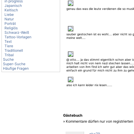
in progress
Japanisch
genau das was die leute verdienen die so musi
Keltisch
Liebe
Natur
Porträt
Religiös
Schwarz-Weiß
sauber gestochen ist es wohl.... aber nicht so 
Tattoo-Vorlagen
meine welt....
Text
Tiere
Traditionell
Tribal
Suche
@ otto.... ja das stimmt eigentlich schon aber i
mich halt nicht von nem nazi stechen lassen....
Super-Suche
arbeiten von ihm find ich sehr gut aber das wö
Häufige Fragen
einfach ein grund für mich nicht zu ihm zu gehe
aber das muss natürlich jeder selber wissen
also ich kann leider nix lesen......
Gästebuch
» Kommentare dürfen nur von registrierte
pka79