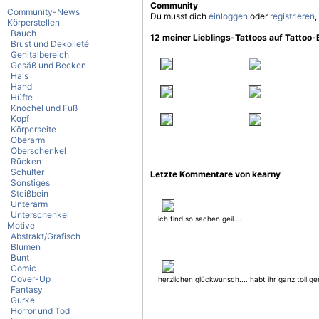
Community
Community-News
Du musst dich
einloggen
oder
registrieren
,
Körperstellen
Bauch
12 meiner Lieblings-Tattoos auf Tattoo
Brust und Dekolleté
Genitalbereich
Gesäß und Becken
Hals
Hand
Hüfte
Knöchel und Fuß
Kopf
Körperseite
Oberarm
Oberschenkel
Rücken
Schulter
Letzte Kommentare von kearny
Sonstiges
Steißbein
Unterarm
Unterschenkel
ich find so sachen geil….
Motive
Abstrakt/Grafisch
Blumen
Bunt
Comic
Cover-Up
herzlichen glückwunsch.... habt ihr ganz toll 
Fantasy
Gurke
Horror und Tod