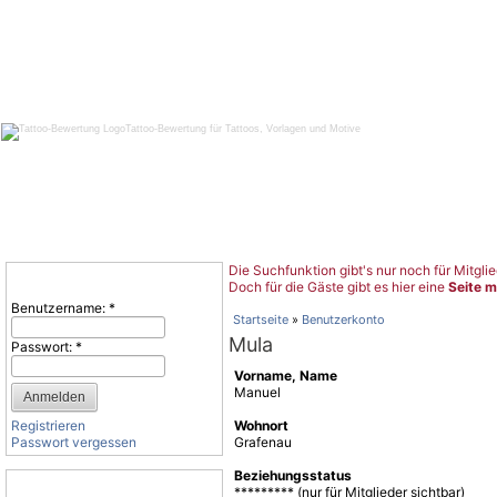
Tattoo-Bewertung für Tattoos, Vorlagen und Motive
Die Suchfunktion gibt's nur noch für Mitglie
Benutzeranmeldung
Doch für die Gäste gibt es hier eine
Seite m
Benutzername:
*
Startseite
»
Benutzerkonto
Mula
Passwort:
*
Vorname, Name
Manuel
Registrieren
Wohnort
Passwort vergessen
Grafenau
Beziehungsstatus
Tattoo-Kategorien
********* (nur für Mitglieder sichtbar)