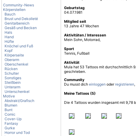
Community-News
Geburtstag
Körperstellen
04.07.1981
Bauch
Brust und Dekolleté
Mitglied seit
Genitalbereich
13 Jahre 47 Wochen
Gesäß und Becken
Hals
Aktivitäten / Interessen
Hand
Mein Sohn, Motorrad,
Hüfte
Knöchel und Fuß
Sport
Kopf
Tennis, Fußball
Körperseite
Oberarm
Aktivität
Oberschenkel
Mula hat 53 Tattoos mit durchschnittlich
Rücken
geschrieben.
Schulter
Sonstiges
Community
Steißbein
Du musst dich
einloggen
oder
registrieren
,
Unterarm
Unterschenkel
Meine Tattoos (5)
Motive
Abstrakt/Grafisch
Die 4 Tattoos wurden insgesamt mit 9,78 b
Blumen
Bunt
Comic
Cover-Up
Fantasy
Gurke
Horror und Tod