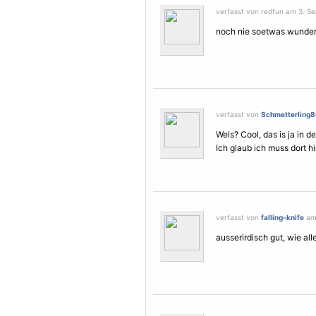
verfasst von redfun am 3. S
noch nie soetwas wunde
verfasst von
Schmetterling
Wels? Cool, das is ja in d
Ich glaub ich muss dort hi
verfasst von
falling-knife
am 
ausserirdisch gut, wie a