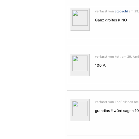
verfasst von
ccjoschi
am 29. 
Ganz großes KINO
verfasst von kett am 29. Apri
100 P.
verfasst von LeeBellchen am 
grandios !! würd sagen 1