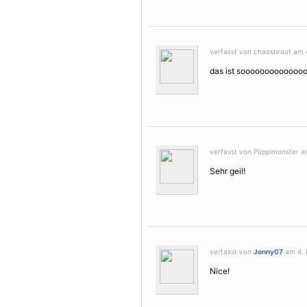
verfasst von chaosbraut am 
das ist sooooooooooooooo
verfasst von Püppimonster a
Sehr geil!
verfasst von
Jonny07
am 4. 
Nice!