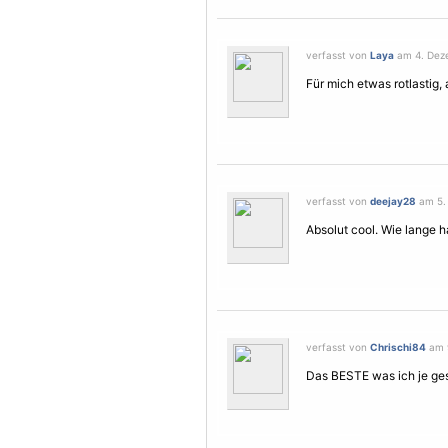
verfasst von
Laya
am 4. Deze
Für mich etwas rotlastig, 
verfasst von
deejay28
am 5. 
Absolut cool. Wie lange h
verfasst von
Chrischi84
am 9
Das BESTE was ich je ge