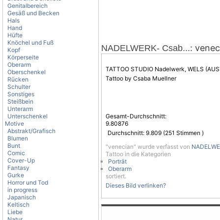
Genitalbereich
Gesäß und Becken
Hals
Hand
Hüfte
Knöchel und Fuß
: venec
NADELWERK- Csab...
Kopf
Körperseite
Oberarm
TATTOO STUDIO Nadelwerk, WELS (AUS
Oberschenkel
Tattoo by Csaba Muellner
Rücken
Schulter
Sonstiges
Steißbein
Unterarm
Unterschenkel
Gesamt-Durchschnitt:
Motive
9.80876
Abstrakt/Grafisch
Durchschnitt:
9.809
(
251
Stimmen )
Blumen
Bunt
"venecian" wurde verfasst von
NADELWER
Comic
Tattoo in die Kategorien
Cover-Up
Porträt
Fantasy
Oberarm
Gurke
sortiert.
Horror und Tod
Dieses Bild verlinken?
in progress
Japanisch
Keltisch
Liebe
Natur