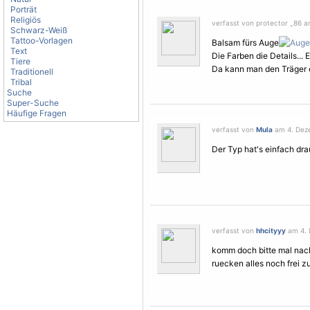
Porträt
Religiös
verfasst von protector _86 a
Schwarz-Weiß
Tattoo-Vorlagen
Balsam fürs Auge
Text
Die Farben die Details...
Tiere
Da kann man den Träger ei
Traditionell
Tribal
Suche
Super-Suche
Häufige Fragen
verfasst von
Mula
am 4. Deze
Der Typ hat's einfach dra
verfasst von
hhcityyy
am 4. 
komm doch bitte mal nac
ruecken alles noch frei 