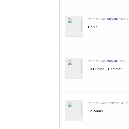
verfasst von
day2die
am 4. D
Genial!
verfasst von
Manupl
am 4. De
10 Punkte - Hammer
verfasst von
Stitch
am 4. Dez
12 Points