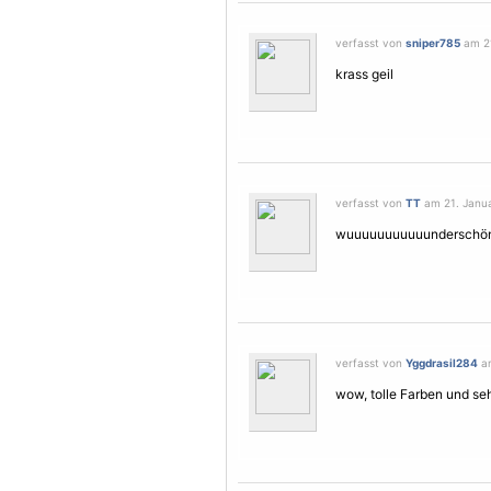
verfasst von
sniper785
am 21
krass geil
verfasst von
TT
am 21. Janua
wuuuuuuuuuuunderschön
verfasst von
Yggdrasil284
am
wow, tolle Farben und se