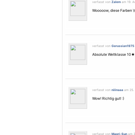
verfasst von
Zalem
am 19. Au
Wooooow, diese Farben \
verfasst von
Gerussian1975
Absolute Weltklasse 10★
verfasst von
niiinaaa
am 25. 
Wow! Richtig gut! :)
verfasst von
Maori-Sun
am 2.