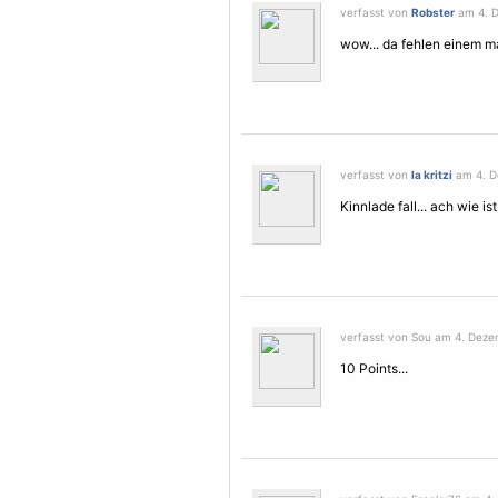
verfasst von
Robster
am 4. D
wow... da fehlen einem ma
verfasst von
la kritzi
am 4. D
Kinnlade fall... ach wie is
verfasst von Sou am 4. Deze
10 Points...