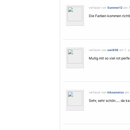
verfasst von
Summer12
am 7.
Die Farben kommen richtig 
verfasst von
owl858
am 7. Ju
Mutig mit so viel rot perfe
verfasst von
kikoameise
am 2
Sehr, sehr schön..... da ka