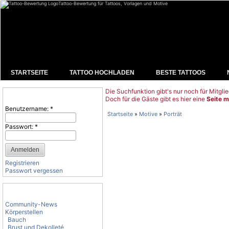
Tattoo-Bewertung für Tattoos, Vorlagen und Motive
STARTSEITE
TATTOO HOCHLADEN
BESTE TATTOOS
Die Suchfunktion gibt's nur noch für Mitglie
Benutzeranmeldung
Doch für die Gäste gibt es hier eine
Seite m
Benutzername:
*
Startseite
»
Motive
»
Porträt
Passwort:
*
Registrieren
Passwort vergessen
Tattoo-Kategorien
Community-News
Körperstellen
Bauch
Brust und Dekolleté