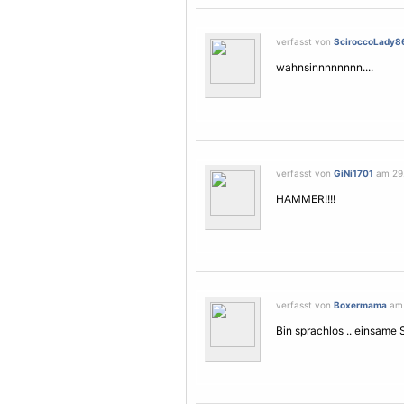
verfasst von
SciroccoLady8
wahnsinnnnnnnn....
verfasst von
GiNi1701
am 29. 
HAMMER!!!!
verfasst von
Boxermama
am 
Bin sprachlos .. einsame S