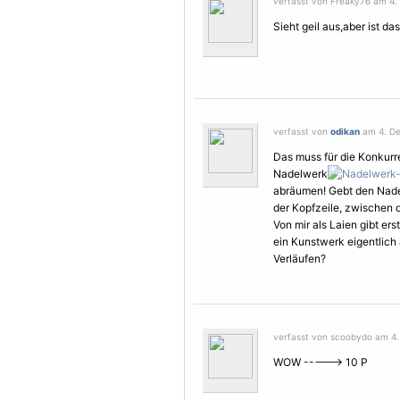
verfasst von Freaky76 am 4.
Sieht geil aus,aber ist da
verfasst von
odikan
am 4. De
Das muss für die Konkur
Nadelwerk
abräumen! Gebt den Nade
der Kopfzeile, zwischen d
Von mir als Laien gibt er
ein Kunstwerk eigentlich 
Verläufen?
verfasst von scoobydo am 4.
WOW -----> 10 P