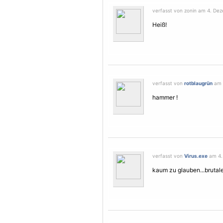
verfasst von zonin am 4. Dez
Heiß!
verfasst von
rotblaugrün
am 
hammer !
verfasst von
Virus.exe
am 4.
kaum zu glauben...brutale 