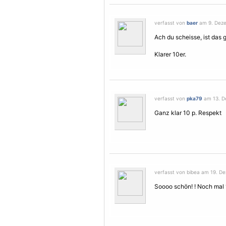
verfasst von
baer
am 9. Deze
Ach du scheisse, ist das gu
Klarer 10er.
verfasst von
pka79
am 13. D
Ganz klar 10 p. Respekt
verfasst von bibea am 19. De
Soooo schön! ! Noch mal 