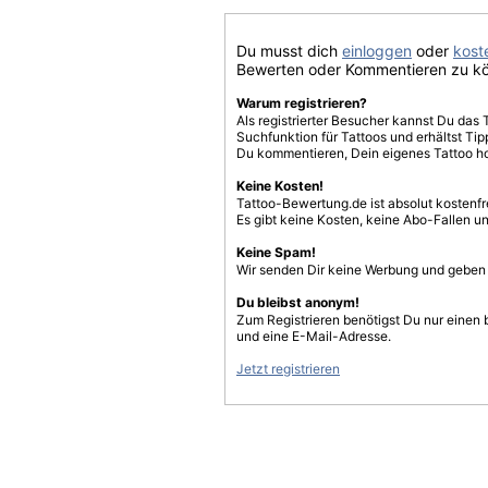
Du musst dich
einloggen
oder
koste
Bewerten oder Kommentieren zu k
Warum registrieren?
Als registrierter Besucher kannst Du das 
Suchfunktion für Tattoos und erhältst T
Du kommentieren, Dein eigenes Tattoo h
Keine Kosten!
Tattoo-Bewertung.de ist absolut kostenf
Es gibt keine Kosten, keine Abo-Fallen u
Keine Spam!
Wir senden Dir keine Werbung und geben D
Du bleibst anonym!
Zum Registrieren benötigst Du nur einen
und eine E-Mail-Adresse.
Jetzt registrieren