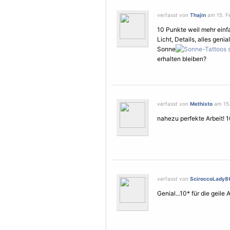
verfasst von
Thajin
am 15. Fe
10 Punkte weil mehr einfa
Licht, Details, alles geni
Sonne
erhalten bleiben?
verfasst von
Methisto
am 15.
nahezu perfekte Arbeit! 
verfasst von
SciroccoLady8
Genial...10* für die geile A