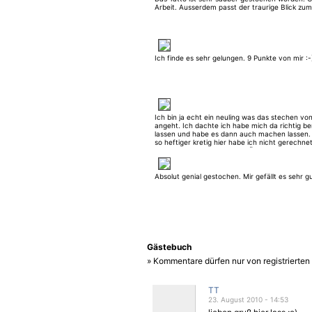
Arbeit. Ausserdem passt der traurige Blick zum
Ich finde es sehr gelungen. 9 Punkte von mir :-
Ich bin ja echt ein neuling was das stechen vo
angeht. Ich dachte ich habe mich da richtig b
lassen und habe es dann auch machen lassen.
so heftiger kretig hier habe ich nicht gerechnet
bin doch etwas depremiert. Übrigens heisst me
"Massimo"
Absolut genial gestochen. Mir gefällt es sehr gu
Gästebuch
» Kommentare dürfen nur von registrierte
TT
23. August 2010 - 14:53