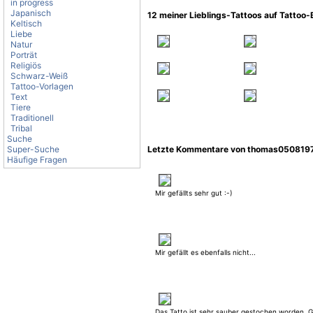
in progress
Japanisch
12 meiner Lieblings-Tattoos auf Tattoo
Keltisch
Liebe
Natur
Porträt
Religiös
Schwarz-Weiß
Tattoo-Vorlagen
Text
Tiere
Traditionell
Tribal
Suche
Super-Suche
Letzte Kommentare von thomas050819
Häufige Fragen
Mir gefällts sehr gut :-)
Mir gefällt es ebenfalls nicht...
Das Tatto ist sehr sauber gestochen worden. 