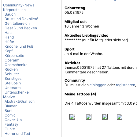
Community-News
Geburtstag
Körperstellen
05.08.1975
Bauch
Brust und Dekolleté
Mitglied seit
Genitalbereich
16 Jahre 13 Wochen
Gesäß und Becken
Hals
Aktuelles Lieblingsvideo
Hand
********* (nur für Mitglieder sichtbar)
Hüfte
Knöchel und Fuß
Sport
Kopf
Ja 4 mal in der Woche.
Körperseite
Oberarm
Aktivität
Oberschenkel
thomas05081975 hat 27 Tattoos mit durchs
Rücken
Kommentare geschrieben.
Schulter
Sonstiges
Community
Steißbein
Du musst dich
einloggen
oder
registrieren
,
Unterarm
Unterschenkel
Meine Tattoos (4)
Motive
Abstrakt/Grafisch
Die 4 Tattoos wurden insgesamt mit 3,09 
Blumen
Bunt
Comic
Cover-Up
Fantasy
Gurke
Horror und Tod