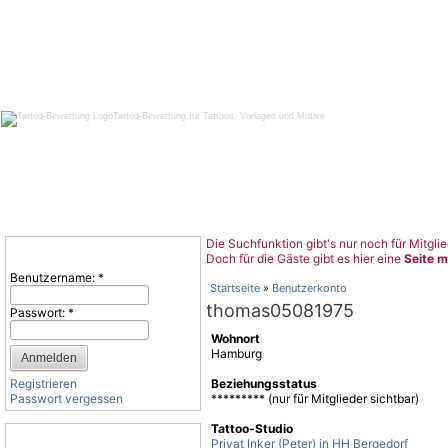
Tattoo-Bewertung für Tattoos, Vorlagen und Motive
Die Suchfunktion gibt's nur noch für Mitglie
Benutzeranmeldung
Doch für die Gäste gibt es hier eine
Seite m
Benutzername:
*
Startseite
»
Benutzerkonto
thomas05081975
Passwort:
*
Wohnort
Hamburg
Registrieren
Beziehungsstatus
Passwort vergessen
********* (nur für Mitglieder sichtbar)
Tattoo-Studio
Tattoo-Kategorien
Privat Inker (Peter) in HH Bergedorf