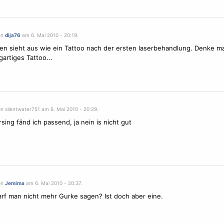
on
dija76
am 6. Mai 2010 - 20:19.
en sieht aus wie ein Tattoo nach der ersten
laser
behandlung. Denke mal
gartiges Tattoo...
n silentwater751 am 6. Mai 2010 - 20:29.
rsing fänd ich passend, ja nein is nicht gut
on
Jemima
am 6. Mai 2010 - 20:37.
rf man nicht mehr Gurke sagen? Ist doch aber eine.