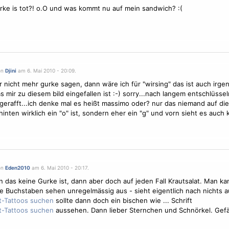
urke is tot?! o.O und was kommt nu auf mein sandwich? :(
on
Djini
am 6. Mai 2010 - 20:09.
 nicht mehr gurke sagen, dann wäre ich für "wirsing" das ist auch irge
s mir zu diesem bild eingefallen ist :-) sorry...nach langem entschlüsse
gerafft...ich denke mal es heißt massimo oder? nur das niemand auf di
hinten wirklich ein "o" ist, sondern eher ein "g" und vorn sieht es auch
on
Eden2010
am 6. Mai 2010 - 20:17.
 das keine Gurke ist, dann aber doch auf jeden Fall Krautsalat. Man ka
ie Buchstaben sehen unregelmässig aus - sieht eigentlich nach nichts au
sollte dann doch ein bischen wie ... Schrift
aussehen. Dann lieber Sternchen und Schnörkel. Gefäl