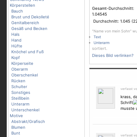
Körperstellen
Gesamt-Durchschnitt:
Bauch
1.04545
Brust und Dekolleté
Durchschnitt:
1.045
(
2
Genitalbereich
Gesäß und Becken
"Name von mein Sohn" wu
Hals
Text
Hand
Unterarm
Hüfte
sortiert.
Knöchel und Fuß
Dieses Bild verlinken?
Kopf
Körperseite
Oberarm
Oberschenkel
Rücken
Schulter
verfasst v
Sonstiges
krass, d
Steißbein
Schrift
Unterarm
musste u
Unterschenkel
Motive
Abstrakt/Grafisch
Blumen
Bunt
verfasst v