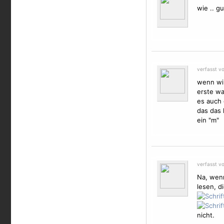
wie .. g
verfasst v
wenn wir
erste wa
es auch 
das das 
ein "m"
verfasst v
Na, wenn
lesen, d
nicht.