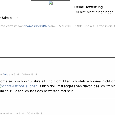
Deine Bewertung:
Du bist nicht eingeloggt.
2
Stimmen )
rde verfasst von
thomas05081975
am 6. Mai 2010 - 19:11. und als Tattoo in die 
on
Anlo
am 6. Mai 2010 - 19:15.
achte es is schon 10 jahre alt und nicht 1 tag. ich steh schonmal nicht dr
is nich doll, mal abgesehen davon das ich 2x h
m es zu lesen ich lass das bewerten mal sein
on avaddon am 6. Mai 2010 - 19:18.