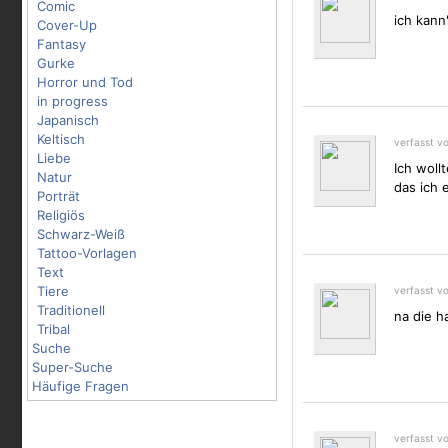
Comic
ich kann'
Cover-Up
Fantasy
Gurke
Horror und Tod
in progress
Japanisch
Keltisch
verfasst v
Liebe
Ich woll
Natur
das ich 
Porträt
Religiös
Schwarz-Weiß
Tattoo-Vorlagen
Text
Tiere
verfasst v
Traditionell
na die h
Tribal
Suche
Super-Suche
Häufige Fragen
verfasst v