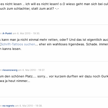
es nicht lesen .. ich will es nicht lesen! o.O wieso geht man sich bei cu
uch zum schlachter, statt zum arzt? -.-
on
A-Punkt
am 6. Mai 2010 - 19:30.
s kann man ja nicht einmal mehr retten, oder? Und das ist eigentlich au
... eher ein wahlloses Irgendwas. Schade. immer
ch kanns lesen.
on
riesenzwerg
am 6. Mai 2010 - 19:37.
m den schönen Platz.... sorry... vor kurzem durften wir dazu noch Gurk
a ja heut nimmer...
on
no regrets
am 6. Mai 2010 - 19:38.