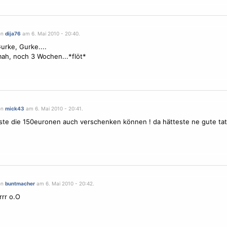
on
dija76
am 6. Mai 2010 - 20:40.
urke, Gurke....
ah, noch 3 Wochen...*flöt*
on
mick43
am 6. Mai 2010 - 20:41.
ste die 150euronen auch verschenken können ! da hätteste ne gute tat 
on
buntmacher
am 6. Mai 2010 - 20:42.
rrrr o.O