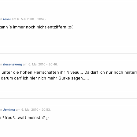
on
rossi
am 6. Mai 2010 - 20:45.
kann´s immer noch nicht entziffern ;o(
on
riesenzwerg
am 6. Mai 2010 - 20:46.
ja unter die hohen Herrschaften ihr Niveau... Da darf ich nur noch hinte
. darum darf ich hier nich mehr Gurke sagen.....
on
Jemima
am 6. Mai 2010 - 20:53.
a *freu*...watt meinstn? ;)