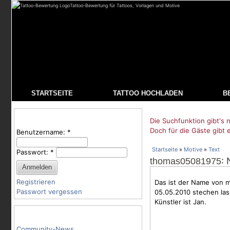
Tattoo-Bewertung für Tattoos, Vorlagen und Motive
STARTSEITE
TATTOO HOCHLADEN
B
Benutzeranmeldung
Die Suchfunktion gibt's n
Doch für die Gäste gibt 
Benutzername:
*
Startseite
»
Motive
»
Text
Passwort:
*
:
thomas05081975
Registrieren
Das ist der Name von m
Passwort vergessen
05.05.2010 stechen las
Künstler ist Jan.
Tattoo-Kategorien
Community-News