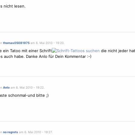
s nicht lesen.
on
thomas05081975
am 6. Mai 2010 - 19:20.
te ein
Tatoo
mit einer Schrift
die nicht jeder ha
es auch habe. Danke Anlo für Dein Kommentar :-)
on
Anlo
am 6. Mai 2010 - 19:22.
aste schonmal-und bitte ;)
on
no regrets
am 6. Mai 2010 - 19:27.