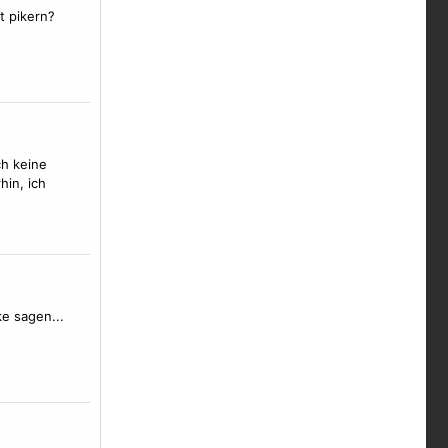
lt pikern?
ch keine
hin, ich
e sagen...