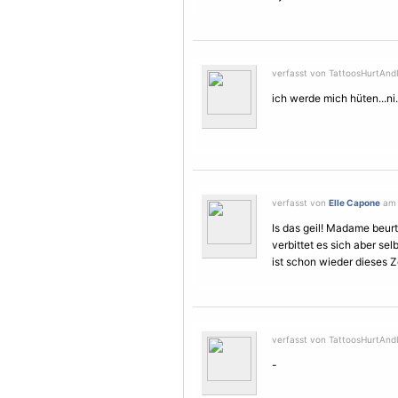
verfasst von TattoosHurtAndI
ich werde mich hüten...ni.
verfasst von
Elle Capone
am 
Is das geil! Madame beurt
verbittet es sich aber selb
ist schon wieder dieses Z
verfasst von TattoosHurtAndI
-