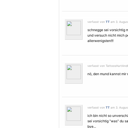
verfasst von
TT
am 3. August
schnegge sei vorsichtig mit 
und versuch nicht mich p
allerwenigsten!!!
verfasst von TattoosHurtAndI
nö, den mund kannst mir ne
verfasst von
TT
am 3. August
ich bin nicht so unversch
sei vorsichtig "was" du s
bye...