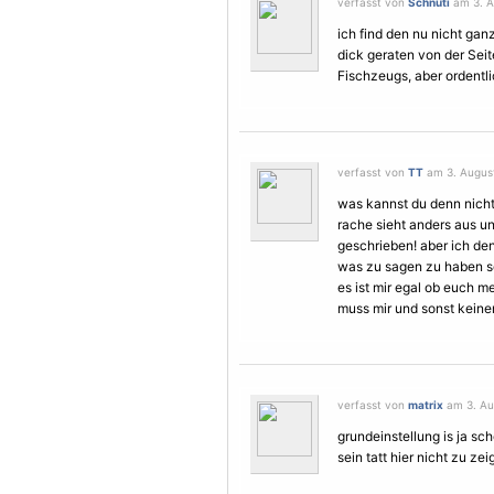
verfasst von
Schnuti
am 3. A
ich find den nu nicht ganz
dick geraten von der Sei
Fischzeugs, aber ordentli
verfasst von
TT
am 3. August
was kannst du denn nich
rache sieht anders aus und
geschrieben! aber ich de
was zu sagen zu haben so
es ist mir egal ob euch m
muss mir und sonst keinem
verfasst von
matrix
am 3. Au
grundeinstellung is ja sch
sein tatt hier nicht zu zei