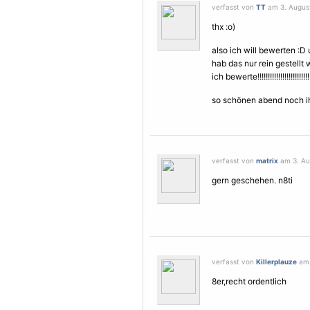
verfasst von
TT
am 3. August
thx :o)
also ich will bewerten :D 
hab das nur rein gestellt 
ich bewerte!!!!!!!!!!!!!!!!!!!!!!!!!!
so schönen abend noch ihr
verfasst von
matrix
am 3. Au
gern geschehen. n8ti
verfasst von
Killerplauze
am 
8er,recht ordentlich