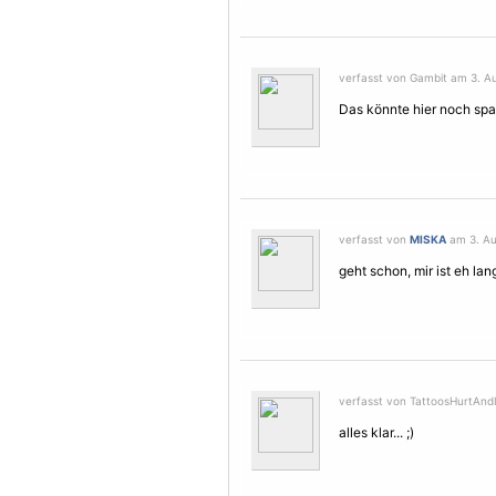
verfasst von Gambit am 3. Au
Das könnte hier noch sp
verfasst von
MISKA
am 3. Au
geht schon, mir ist eh lan
verfasst von TattoosHurtAndI
alles klar... ;)