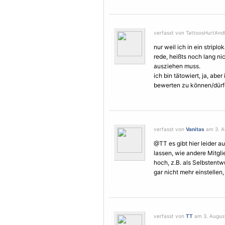
verfasst von TattoosHurtAndI
nur weil ich in ein stripl
rede, heißts noch lang ni
ausziehen muss.
ich bin tätowiert, ja, abe
bewerten zu können/dürf
verfasst von
Vanitas
am 3. A
@TT es gibt hier leider a
lassen, wie andere Mitgli
hoch, z.B. als Selbstent
gar nicht mehr einstellen,
verfasst von
TT
am 3. August