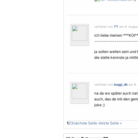
verfasst von
TT
am 8. August
ich liebe meinen ***KOI*
-----------------------
ja sollen wellen sein und 
die stelle kennste ja mitt
verfasst von
buggi_db
am 8. 
na da wo später auch nat
auch, das de mit den gem
joke ;)
1
2
3
nächste Seite ›
letzte Seite »