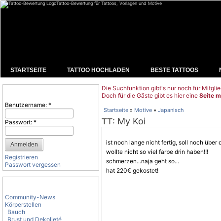
Tattoo-Bewertung für Tattoos, Vorlagen und Motive
STARTSEITE
TATTOO HOCHLADEN
BESTE TATTOOS
Die Suchfunktion gibt's nur noch für Mitglie
Benutzeranmeldung
Doch für die Gäste gibt es hier eine
Seite m
Benutzername:
*
Startseite
»
Motive
»
Japanisch
: My Koi
TT
Passwort:
*
ist noch lange nicht fertig, soll noch üb
wollte nicht so viel farbe drin haben!!!
Registrieren
schmerzen...naja geht so...
Passwort vergessen
hat 220€ gekostet!
Tattoo-Kategorien
Community-News
Körperstellen
Bauch
Brust und Dekolleté