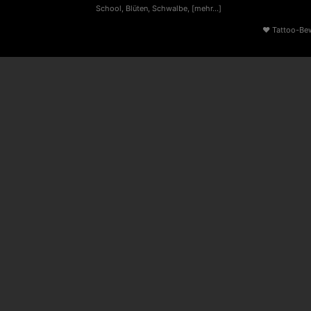
School
,
Blüten
,
Schwalbe
,
[mehr...]
♥
Tattoo-Be