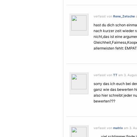
verfasst von
Rene_Zetsche
a
hast du dich schon einmal
nach kurzer zeit wieder
nicht,das ist eine argume
Gleichheit,Fairness,Koop
allermeisten fehlt: EMPAT
verfasst von
TT
am 3. August
sorry das ich euch bei de
ganz wie das bewerten hie
also hier schreibt jeder 
bewerten???
verfasst von
matrix
am 3. Au
........viel schlimmer fin