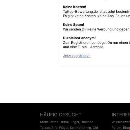
Keine Kosten!
Tattoo-Bewertung.de ist absolut kostenf
Es gibt keine Kosten, keine Abo-Fallen u
Keine Spam!
Wir senden Dir keine Werbung und geben D
Du bleibst anonym!
Zum Registrieren benötigst Du nur einen
und eine E-Mail-Adresse.
Jetzt registrieren
HÄUFIG GESUCHT
INTERE
Stern Tattoo
,
Tribal
,
Engel
,
Drachen
Wissenswert
Tattoo
,
Elfe
,
Flügel
,
Schmetterling
,
Old
Forum
,
Blog