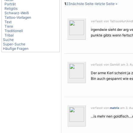
1
2
3
nächste Seite ›
letzte Seite »
Porträt
Religiös
Schwarz-Weiß
Tattoo-Vorlagen
verfasst von TattoosHurtAndI
Text
Tiere
irgendwie sieht der arg v
Traditionell
Tribal
punkte gibts wenn fertsch
Suche
Super-Suche
Häufige Fragen
verfasst von Gambit am 3. Au
Der arme Kerl scheint ja 
Bin auch gespannt wie es
verfasst von
matrix
am 3. Au
...is mehr nen goldfisch...