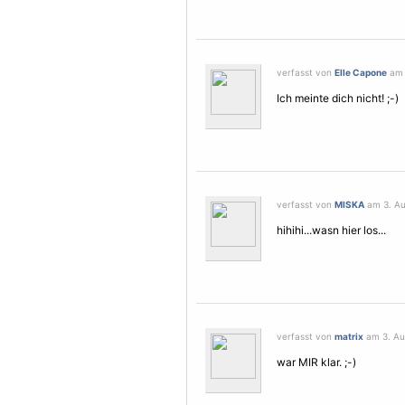
verfasst von
Elle Capone
am 
Ich meinte dich nicht! ;-)
verfasst von
MISKA
am 3. Au
hihihi...wasn hier los...
verfasst von
matrix
am 3. Au
war MIR klar. ;-)