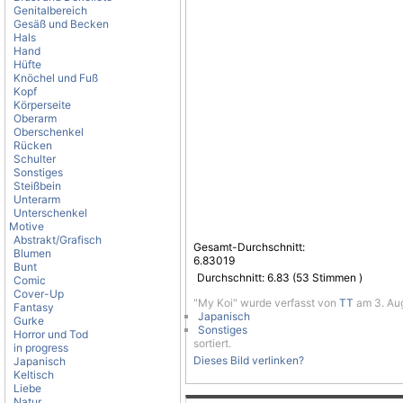
Genitalbereich
Gesäß und Becken
Hals
Hand
Hüfte
Knöchel und Fuß
Kopf
Körperseite
Oberarm
Oberschenkel
Rücken
Schulter
Sonstiges
Steißbein
Unterarm
Unterschenkel
Motive
Abstrakt/Grafisch
Gesamt-Durchschnitt:
Blumen
6.83019
Bunt
Durchschnitt:
6.83
(
53
Stimmen )
Comic
Cover-Up
"My Koi" wurde verfasst von
TT
am 3. Aug
Fantasy
Japanisch
Gurke
Sonstiges
Horror und Tod
sortiert.
in progress
Dieses Bild verlinken?
Japanisch
Keltisch
Liebe
Natur