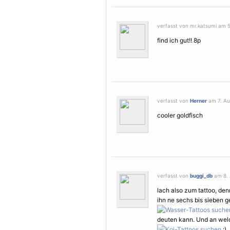
verfasst von mr.katsumi am 5
find ich gut!! 8p
verfasst von
Herner
am 7. Au
cooler goldfisch
verfasst von
buggi_db
am 8. 
lach also zum tattoo, denn
ihn ne sechs bis sieben g
deuten kann. Und an welc
:)