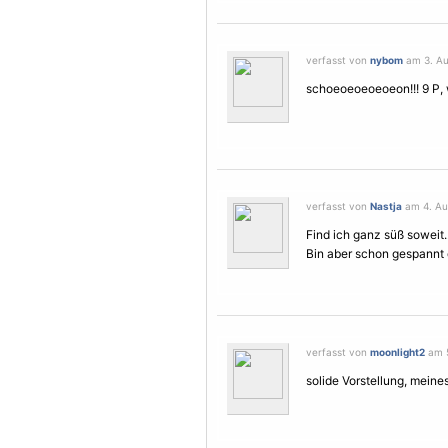
verfasst von
nybom
am 3. Au
schoeoeoeoeoeon!!! 9 P, we
verfasst von
Nastja
am 4. Au
Find ich ganz süß soweit..
Bin aber schon gespannt d
verfasst von
moonlight2
am 5
solide Vorstellung, mein