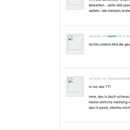
bewerten....seite lebt ja
selben...die meisten woll
verfasst von
matrix
am 3. Au
rechts unterm bild die 
verfasst von TattoosHurtAndI
ni nur das TT!
rene, das is doch schwac
meine ehrliche meinung v
das ni passt, überles mich