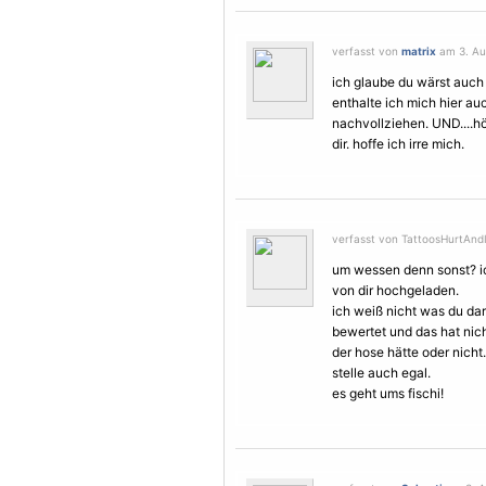
verfasst von
matrix
am 3. Au
ich glaube du wärst auch 
enthalte ich mich hier au
nachvollziehen. UND....h
dir. hoffe ich irre mich.
verfasst von TattoosHurtAndI
um wessen denn sonst? ich
von dir hochgeladen.
ich weiß nicht was du dar
bewertet und das hat nich
der hose hätte oder nicht.
stelle auch egal.
es geht ums fischi!