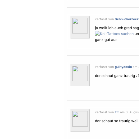
verfasst von
Schnuckerzeck
ja wollt ich auch grad sag
und
ganz gut aus
verfasst von
guiltyassin
am 3
der schaut ganz traurig : 
verfasst von
TT
am 3. August
der schaut so traurig weil