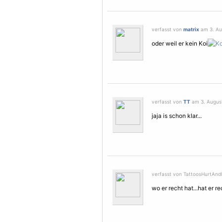
verfasst von
matrix
am 3. Au
oder weil er kein Koi
verfasst von
TT
am 3. August
jaja is schon klar...
verfasst von TattoosHurtAndI
wo er recht hat...hat er re