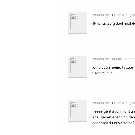
verfasst von
TT
am 3. August
@manu...zeig doch mal de
verfasst von TattoosHurtAndI
ich brauch meine tattoos
fischi zu tun :)
verfasst von
TT
am 3. August
neeee geht auch nicht um
abzugeben aber nich den 
oder hast du etwa keine?