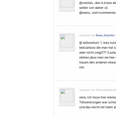
@vanitas...das is krass 
seiten von daher :o)
@manu...kein kommentar z
verfasst von
Rene_Zetsche
a
@ tattooshurt: 1. was nut
lebt,tattoos die man hat 
aber nicht zeigt??? 2.sol
stehen,dass man sie hier 
trauen den anderen etwas 
net.
verfasst von TattoosHurtAndI
rene, ich muss hier niem
Tätowierungen
war schon
und das reicht mir mehr al