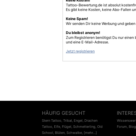
Keine Kosten!
Tattoo-Bewertung.de ist absolut kostenf
Es gibt keine Kosten, keine Abo-Fallen u
Keine Spam!
Wir senden Dir keine Werbung und geben D
Du bleibst anonym!
Zum Registrieren benötigst Du nur einen
und eine E-Mail-Adresse.
Jetzt registrieren
HÄUFIG GESUCHT
INTERE
Stern Tattoo
,
Tribal
,
Engel
,
Drachen
Wissenswert
Tattoo
,
Elfe
,
Flügel
,
Schmetterling
,
Old
Forum
,
Blog
School
,
Blüten
,
Schwalbe
,
[mehr...]