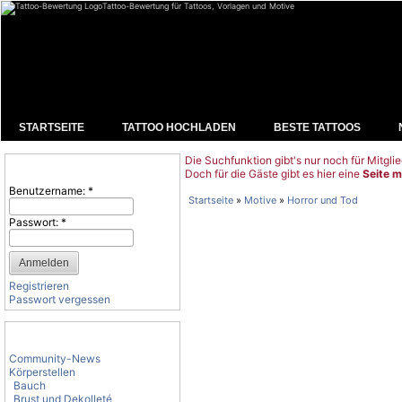
Tattoo-Bewertung für Tattoos, Vorlagen und Motive
STARTSEITE
TATTOO HOCHLADEN
BESTE TATTOOS
Die Suchfunktion gibt's nur noch für Mitglie
Benutzeranmeldung
Doch für die Gäste gibt es hier eine
Seite m
Benutzername:
*
Startseite
»
Motive
»
Horror und Tod
Passwort:
*
Registrieren
Passwort vergessen
Tattoo-Kategorien
Community-News
Körperstellen
Bauch
Brust und Dekolleté