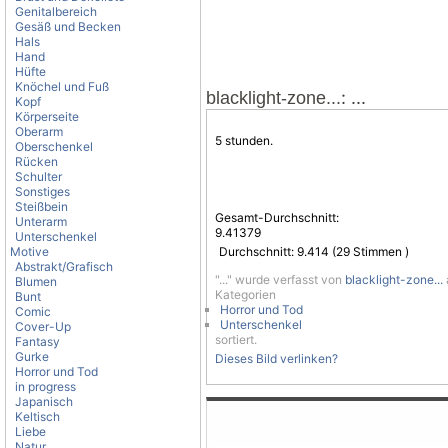
Genitalbereich
Gesäß und Becken
Hals
Hand
Hüfte
Knöchel und Fuß
: ...
blacklight-zone...
Kopf
Körperseite
Oberarm
5 stunden.
Oberschenkel
Rücken
Schulter
Sonstiges
Steißbein
Gesamt-Durchschnitt:
Unterarm
9.41379
Unterschenkel
Motive
Durchschnitt:
9.414
(
29
Stimmen )
Abstrakt/Grafisch
"..." wurde verfasst von
blacklight-zone...
Blumen
Kategorien
Bunt
Horror und Tod
Comic
Unterschenkel
Cover-Up
sortiert.
Fantasy
Gurke
Dieses Bild verlinken?
Horror und Tod
in progress
Japanisch
Keltisch
Liebe
Natur