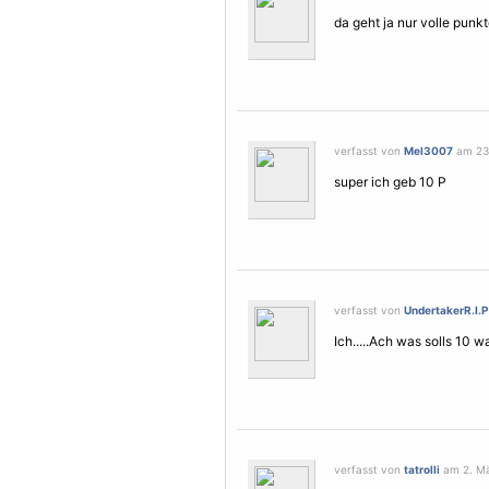
da geht ja nur volle punkt
verfasst von
Mel3007
am 23.
super ich geb 10 P
verfasst von
UndertakerR.I.P
Ich.....Ach was solls 10 wa
verfasst von
tatrolli
am 2. Mä