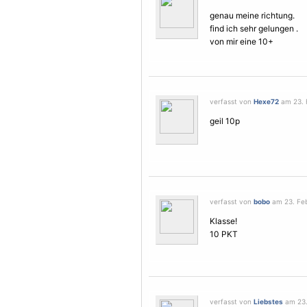
genau meine richtung.
find ich sehr gelungen .
von mir eine 10+
verfasst von
Hexe72
am 23. F
geil 10p
verfasst von
bobo
am 23. Feb
Klasse!
10 PKT
verfasst von
Liebstes
am 23.