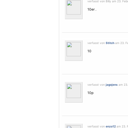
verfasst von Billy am 23. Feb
10er .
verfasst von
Stitch
am 23. Fe
10
verfasst von
jagojens
am 23. 
10p
verfasst von
enzo12
am 23. F