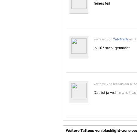
feines teil
verfasst von
Tat-Frank
am 2.
jo..10* stark gemacht
verfasst von Ichbins am 6. Ap
Das ist ja wohl mal ein s
Weitere Tattoos von blacklight-zone oe