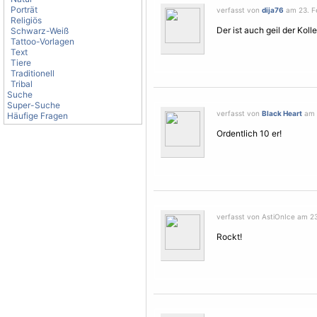
Porträt
verfasst von
dija76
am 23. Fe
Religiös
Der ist auch geil der Koll
Schwarz-Weiß
Tattoo-Vorlagen
Text
Tiere
Traditionell
Tribal
Suche
Super-Suche
verfasst von
Black Heart
am 2
Häufige Fragen
Ordentlich 10 er!
verfasst von AstiOnIce am 23
Rockt!