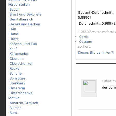
Körperstellen
Bauch
Gesamt-Durchschnitt:
Brust und Dekolleté
5.98901
Genitalbereich
Durchschnitt:
5.989
(
9
Gesäß und Becken
Hals
"105599" wurde verfasst 
Hand
Comic
Hüfte
Oberarm
Knöchel und Fuß
sortiert.
Kopf
Dieses Bild verlinken?
Körperseite
Oberarm
Oberschenkel
Rücken
Schulter
Sonstiges
verfasst v
Steißbein
der burne
Unterarm
Unterschenkel
Motive
Abstrakt/Grafisch
Blumen
Bunt