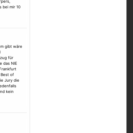
rpers,
s bei mir 10
tem gibt wäre
d
zug für
e das NIE
Frankfurt
 Best of
ie Jury die
edenfalls
und kein