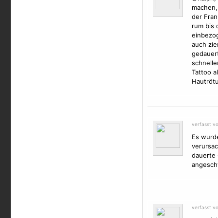
machen, 
der Fran
rum bis 
einbezog
auch zie
gedauert
schnelle
Tattoo a
Hautrötu
verfasst v
Es wurd
verursac
dauerte 
angeschw
verfasst v