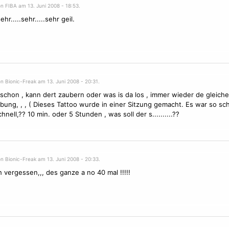
n FIBA am 13. Juni 2008 - 18:53.
ehr.....sehr.....sehr geil.
n Bionic-Freak am 13. Juni 2008 - 20:31.
i schon , kann dert zaubern oder was is da los , immer wieder de gleiche
bung, , , ( Dieses Tattoo wurde in einer Sitzung gemacht. Es war so schn
hnell,?? 10 min. oder 5 Stunden , was soll der s..........??
n Bionic-Freak am 13. Juni 2008 - 20:33.
 vergessen,,, des ganze a no 40 mal !!!!!