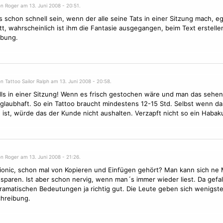
n Roger am 13. Juni 2008 - 20:51.
 schon schnell sein, wenn der alle seine Tats in einer Sitzung mach, eg
t, wahrscheinlich ist ihm die Fantasie ausgegangen, beim Text erstellen
ibung.
n Tattoo Sailor Ralph am 13. Juni 2008 - 20:58.
lls in einer Sitzung! Wenn es frisch gestochen wäre und man das sehe
glaubhaft. So ein Tattoo braucht mindestens 12-15 Std. Selbst wenn das
 ist, würde das der Kunde nicht aushalten. Verzapft nicht so ein Habaku
n Roger am 13. Juni 2008 - 21:26.
onic, schon mal von Kopieren und Einfügen gehört? Man kann sich ne
 sparen. Ist aber schon nervig, wenn man´s immer wieder liest. Da gefal
ramatischen Bedeutungen ja richtig gut. Die Leute geben sich wenigst
hreibung.