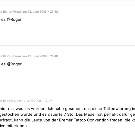
n Bionic-Freak am 13. Juni 2008 - 21:48.
 es @Roger.
n Bionic-Freak am 13. Juni 2008 - 21:48.
 es @Roger.
on happy76 am 14. Juni 2008 - 12:47.
hier mal was los werden. Ich habe gesehen, das diese Tattoowierung in
gestochen wurde und es dauerte 7 Std. Das Mädel hat perfekt dafür g
erfragt, kann die Leute von der Bremer Tattoo
Convention
fragen, die k
live miterleben.