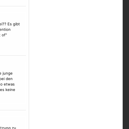
i?? Es gibt
ention
 of"
e junge
bei den
so etwas
es keine
itzung zu