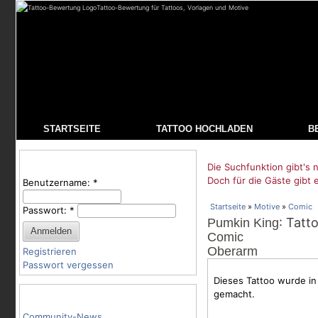
Tattoo-Bewertung für Tattoos, Vorlagen und Motive
STARTSEITE
TATTOO HOCHLADEN
B
Benutzeranmeldung
Die Suchfunktion gibt's n
Doch für die Gäste gibt 
Benutzername:
*
Startseite
»
Motive
»
Comic
Passwort:
*
: Tatt
Pumkin King
Comic
Oberarm
Registrieren
Passwort vergessen
Dieses Tattoo wurde in 
Tattoo-Kategorien
gemacht.
Community-News