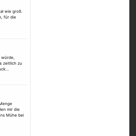
al wie groß.
, für die
n würde,
 zeitlich zu
ck...
 Menge
len mir die
ens Mühe bei