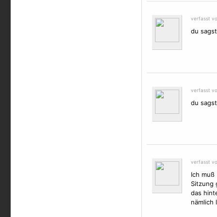
verfasst vo
du sagst
verfasst vo
du sagst
verfasst v
Ich muß 
Sitzung 
das hint
nämlich 