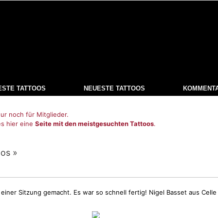
ESTE TATTOOS
NEUESTE TATTOOS
KOMMENT
ur noch für Mitglieder.
es hier eine
Seite mit den meistgesuchten Tattoos
.
oos »
einer Sitzung gemacht. Es war so schnell fertig! Nigel Basset aus Celle