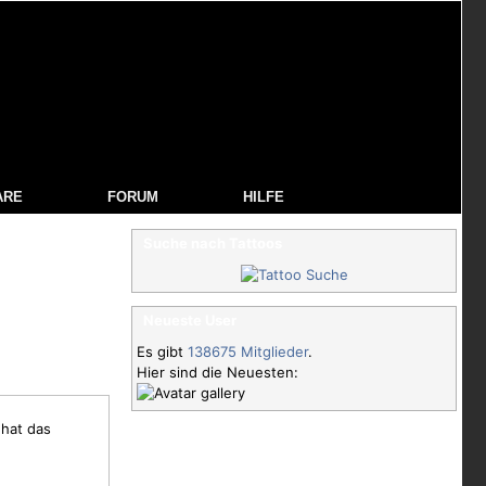
ARE
FORUM
HILFE
Suche nach Tattoos
Neueste User
Es gibt
138675 Mitglieder
.
Hier sind die Neuesten:
 hat das