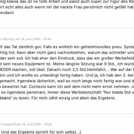
tig klasse das ist ne tolle Arbeit und passt auch super zur Figur des Kö
rt echt alles auch wenn mir die nackte Frau persönlich nicht gefällt hat
erdient
on Mommy am 14. Juni 2008 - 15:44.
llt das Tat ziemlich gut. Falls es wirklich ein geheimnisvolles pneu. Sys
ichtig toll. Kann aber nicht ganz nachvollziehen, warum das schneller un
er sein soll. Ich hab eher den Eindruck, dass das ein großer Werbefeld
d sein neues Equipment ist. Meine längste Sitzung war 9 Std., ich würd
DER machen, voll übel. Danach noch 2,5 Std Heimfahrt... War auf der 
ion
und ich wollte es unbedingt fertig haben. Und ja, ich hab den 2. bei
emacht. Irgendwie lächerlich, weil es noch lange nicht fertig war und d
 bewertet hat. Contests kann ich seit dem nicht mehr ernst nehmen. J
h es irgendwie penetrant, immer diese Werbebotschaft "Nur blabla Std 
blabla" zu lesen. Für mich zählt einzig und allein das Ergebnis.
on happy76 am 14. Juni 2008 - 18:05.
! Und das Ergebnis spricht für sich selbst. ;)