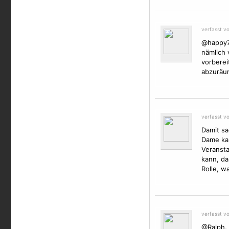
verfasst vo
@happy76
nämlich 
vorberei
abzuräum
verfasst v
Damit sa
Dame kam
Veransta
kann, da
Rolle, w
verfasst vo
@Ralph, 