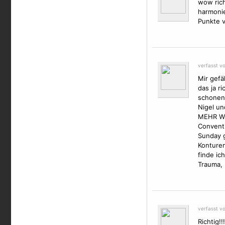
wow rich
harmonie
Punkte v
verfasst v
Mir gefä
das ja r
schonend
Nigel un
MEHR WIE
Convent
Sunday g
Konturen
finde ic
Trauma, 
verfasst v
Richtig!!