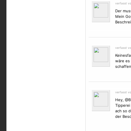
verfasst vo
Der muss
Mein Got
Beschre
verfasst vo
Keinesfa
wäre es 
schaffen
verfasst vo
Hey, @Bi
Tipperei
ach so d
der Besc