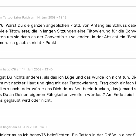
n Tattoo Sailor Ralph am 14. Juni 2008 - 13:13.
: Warst Du die ganzen angeblichen 7 Std. von Anfang bis Schluss dabe
viele Tätowierer, die in langen Sitzungen eine
Tätowierung
für die
Conv
ten um sie dann an der Conventin zu vollenden, in der Absicht ein "Best
en. Ich glaub«s nicht - Punkt.
on happy76 am 14. Juni 2008 - 13:40.
gst Du nichts anderes, als das ich Lüge und das würde ich nicht tun. Di
 mit nackter Haut und ging mit der Tattoowierung. Frag doch einfach 
ltern nach, oder würde das Dich dermaßen beeindrucken, das jemand 
s Du an Deinen eigenen Fähigkeiten zweifeln würdest? Am Ende spielt 
as geglaubt wird oder nicht.
n Roger am 14. Juni 2008 - 14:00.
leider muss ich happy76 beipflichten. Ein Tattoo in der Größe in einer S