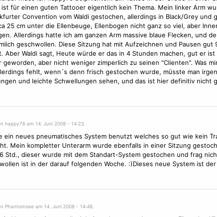
ist für einen guten Tattooer eigentlich kein Thema. Mein linker Arm wu
kfurter
Convention
vom Waldi gestochen, allerdings in Black/Grey und 
ca 25 cm unter die Ellenbeuge, Ellenbogen nicht ganz so viel, aber Inn
en. Allerdings hatte ich am ganzen Arm massive blaue Flecken, und de
mlich geschwollen. Diese Sitzung hat mit Aufzeichnen und Pausen gut 
. Aber Waldi sagt, Heute würde er das in 4 Stunden machen, gut er ist
r geworden, aber nicht weniger zimperlich zu seinen "Clienten". Was mi
llerdings fehlt, wenn´s denn frisch gestochen wurde, müsste man irg
ngen und leichte Schwellungen sehen, und das ist hier definitiv nicht
on happy76 am 14. Juni 2008 - 14:23.
e ein neues pneumatisches System benutzt welches so gut wie kein T
ht. Mein kompletter Unterarm wurde ebenfalls in einer Sitzung gestoc
6 Std., dieser wurde mit dem Standart-System gestochen und frag nich
ollen ist in der darauf folgenden Woche. :)Dieses neue System ist der
on Phantomsee am 14. Juni 2008 - 14:48.