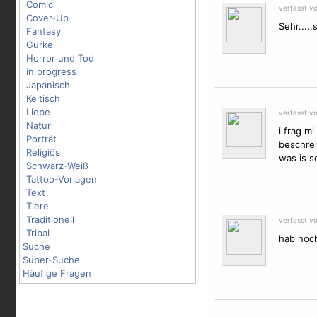
Comic
verfasst vo
Cover-Up
Sehr.....s
Fantasy
Gurke
Horror und Tod
in progress
Japanisch
Keltisch
Liebe
verfasst vo
Natur
i frag m
Porträt
beschrei
Religiös
was is sc
Schwarz-Weiß
Tattoo-Vorlagen
Text
Tiere
Traditionell
verfasst vo
Tribal
hab noch
Suche
Super-Suche
Häufige Fragen