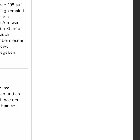
rde ´98 auf
ging komplett
enarm
r Arm war
9,5 Stunden
 auch
r bei diesem
endwo
 gegeben.
rauma
hen und es
t, wie der
 Hammer...