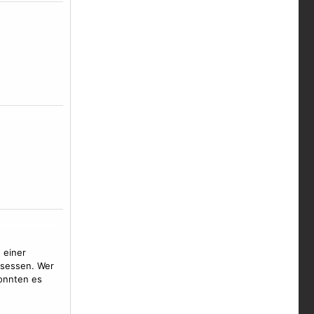
 einer
esessen. Wer
onnten es