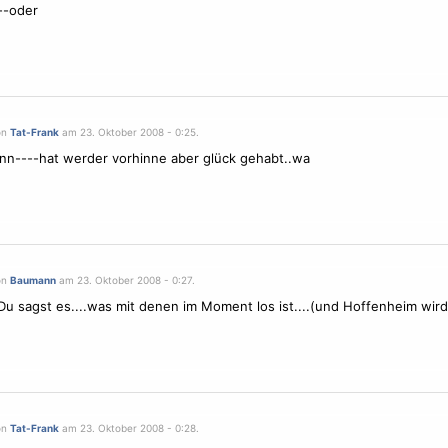
--oder
on
Tat-Frank
am 23. Oktober 2008 - 0:25.
n----hat werder vorhinne aber glück gehabt..wa
on
Baumann
am 23. Oktober 2008 - 0:27.
u sagst es....was mit denen im Moment los ist....(und Hoffenheim wird M
on
Tat-Frank
am 23. Oktober 2008 - 0:28.