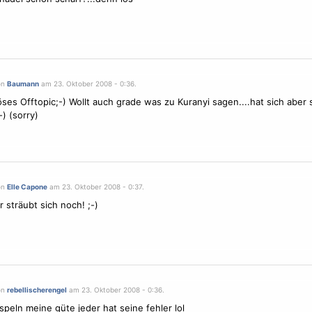
on
Baumann
am 23. Oktober 2008 - 0:36.
öses Offtopic;-) Wollt auch grade was zu Kuranyi sagen....hat sich aber
-) (sorry)
on
Elle Capone
am 23. Oktober 2008 - 0:37.
r sträubt sich noch! ;-)
on
rebellischerengel
am 23. Oktober 2008 - 0:36.
ispeln meine güte jeder hat seine fehler lol