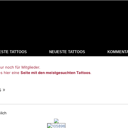
ESTE TATTOOS
NEUESTE TATTOOS
KOMMENT
ur noch für Mitglieder.
es hier eine
Seite mit den meistgesuchten Tattoos
.
s »
lich