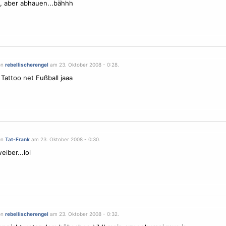
t, aber abhauen...bähhh
on
rebellischerengel
am 23. Oktober 2008 - 0:28.
Tattoo net Fußball jaaa
on
Tat-Frank
am 23. Oktober 2008 - 0:30.
weiber...lol
on
rebellischerengel
am 23. Oktober 2008 - 0:32.