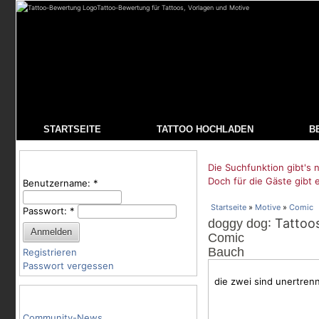
Tattoo-Bewertung für Tattoos, Vorlagen und Motive
STARTSEITE
TATTOO HOCHLADEN
B
Benutzeranmeldung
Die Suchfunktion gibt's n
Doch für die Gäste gibt 
Benutzername:
*
Startseite
»
Motive
»
Comic
Passwort:
*
: Tattoo
doggy dog
Comic
Bauch
Registrieren
Passwort vergessen
die zwei sind unertrenn
Tattoo-Kategorien
Community-News