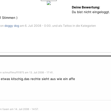
Deine Bewertung:
Du bist nicht eingeloggt.
1
Stimmen )
von
doggy dog
am 6. Juli 2008 - 0:00. und als Tattoo in die Kategorien
n schnuffimuffi1975 am 13. Juli 2008 - 17:41.
s etwas kitschig.das rechte sieht aus wie ein affe
n faxen am 14. Juli 2008 - 14:57.