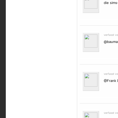
die sims
verfasst v
@bauman
verfasst v
@Frank D
verfasst v