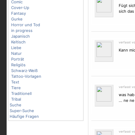
Comic
Fügt sic
Cover-Up
sich das 
Fantasy
Gurke
Horror und Tod
in progress
Japanisch
Keltisch
verfasst v
Liebe
Kann mic
Natur
Porträt
Religiös
Schwarz-Weiß
Tattoo-Vorlagen
Text
verfasst vo
Tiere
Traditionell
was hab 
Tribal
... ne n
Suche
Super-Suche
Häufige Fragen
verfasst vo