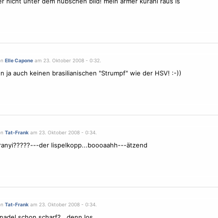
r nicht unter dem hübschen bild! mein armer kurani raus is
on
Elle Capone
am 23. Oktober 2008 - 0:32.
n ja auch keinen brasilianischen "Strumpf" wie der HSV! :-))
on
Tat-Frank
am 23. Oktober 2008 - 0:34.
anyi?????---der lispelkopp...boooaahh---ätzend
on
Tat-Frank
am 23. Oktober 2008 - 0:34.
, nadel schon scharf?...denn los