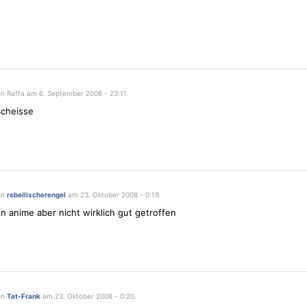
on Raffa am 6. September 2008 - 23:11.
Scheisse
on
rebellischerengel
am 23. Oktober 2008 - 0:19.
n anime aber nicht wirklich gut getroffen
on
Tat-Frank
am 23. Oktober 2008 - 0:20.