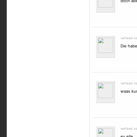
doch abe
verfasst v
Die habe
verfasst v
waas kur
verfasst v
ey elle 