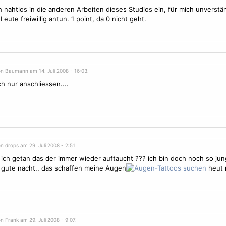
h nahtlos in die anderen Arbeiten dieses Studios ein, für mich unverstän
Leute freiwillig antun. 1 point, da 0 nicht geht.
on Baumann am 14. Juli 2008 - 16:03.
h nur anschliessen....
n drops am 29. Juli 2008 - 2:51.
ich getan das der immer wieder auftaucht ??? ich bin doch noch so jun
e gute nacht.. das schaffen meine Augen
heut 
n Frank am 29. Juli 2008 - 9:07.