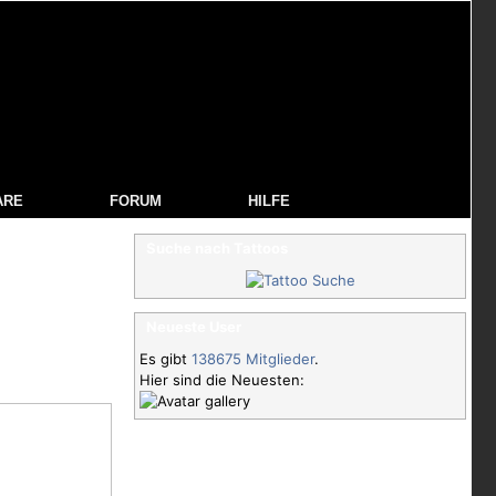
ARE
FORUM
HILFE
Suche nach Tattoos
Neueste User
Es gibt
138675 Mitglieder
.
Hier sind die Neuesten: