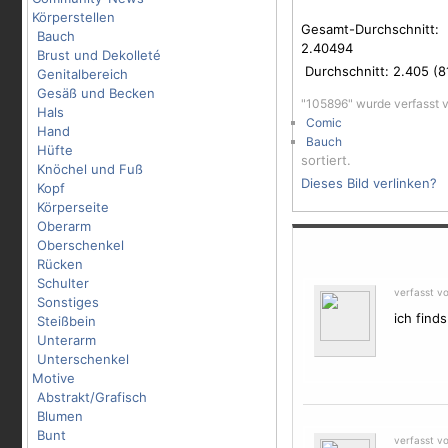
Körperstellen
Gesamt-Durchschnitt:
Bauch
2.40494
Brust und Dekolleté
Durchschnitt:
2.405
(
8
Genitalbereich
Gesäß und Becken
"105896" wurde verfasst 
Hals
Comic
Hand
Bauch
Hüfte
sortiert.
Knöchel und Fuß
Dieses Bild verlinken?
Kopf
Körperseite
Oberarm
Oberschenkel
Rücken
Schulter
verfasst vo
Sonstiges
ich find
Steißbein
Unterarm
Unterschenkel
Motive
Abstrakt/Grafisch
Blumen
Bunt
verfasst vo