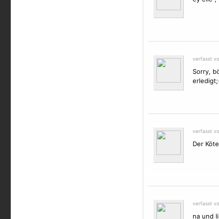
verfasst v
Sorry, b
erledigt;
verfasst v
Der Köte
verfasst v
na und l