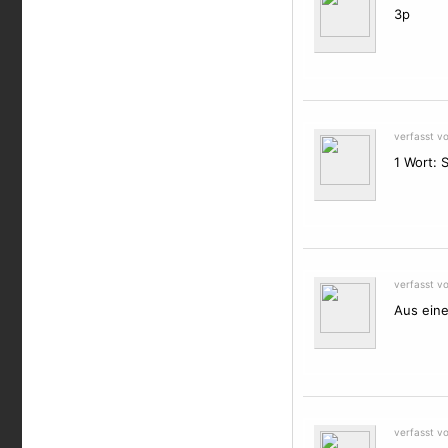
3p
verfasst v
1 Wort: 
verfasst v
Aus eine
verfasst v