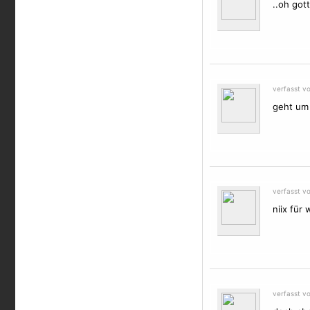
..oh got
verfasst v
geht um 
verfasst v
niix für 
verfasst v