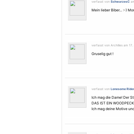
verfasst von
SchwarzesC
am
Mein lieber Biber... :-) M
verfasst von Archilles am 17.
Gruselig gut !
verfasst von
Lonesome Ride
Ich mag die Dame! Der Sti
DAS IST EIN WOODPECK
Ich mag deine
Motive
und