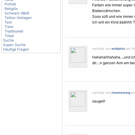
Porträt
Farben wie immer super. 
Religiös
Bieberzähnchen.
Schwarz-Weiß
Sooo süß und wie immer
Tattoo-Vorlagen
Text
Ich will ein Kind ääähhh 
Tiere
Traditionell
Tribal
Suche
Super-Suche
verfasst von
echtjetzt
am 16.
Häufige Fragen
Hahahahhahaha....und ich 
dir....n ganzen Arm am bes
verfasst von
riesenzwerg
am 
saugeil!