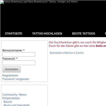
Tattoo-Bewertung für Tattoos, Vorlagen und Motive
STARTSEITE
TATTOO HOCHLADEN
BESTE TATTOOS
Die Suchfunktion gibt's nur noch für Mitglie
Benutzeranmeldung
Doch für die Gäste gibt es hier eine
Seite m
Benutzername:
*
Startseite
»
Motive
»
Comic
Passwort:
*
Registrieren
Passwort vergessen
Tattoo-Kategorien
Community-News
Körperstellen
Bauch
Brust und Dekolleté