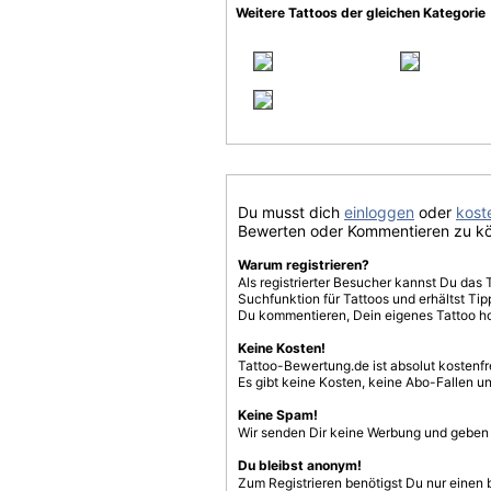
Weitere Tattoos der gleichen Kategorie
Du musst dich
einloggen
oder
koste
Bewerten oder Kommentieren zu k
Warum registrieren?
Als registrierter Besucher kannst Du das 
Suchfunktion für Tattoos und erhältst T
Du kommentieren, Dein eigenes Tattoo h
Keine Kosten!
Tattoo-Bewertung.de ist absolut kostenf
Es gibt keine Kosten, keine Abo-Fallen u
Keine Spam!
Wir senden Dir keine Werbung und geben D
Du bleibst anonym!
Zum Registrieren benötigst Du nur einen