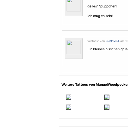
geiles^^püppchen!
ich mag es sehr!
verfasst von
Bunt1234
am 19
Ein kleines bisschen gruse
Weitere Tattoos von ManuelWoodpecke