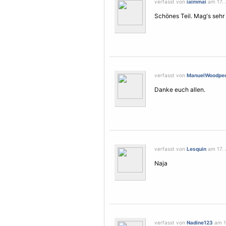
verfasst von
iaimmai
am 17. 
Schönes Teil. Mag's sehr .
verfasst von
ManuelWoodpe
Danke euch allen.
verfasst von
Lesquin
am 17. 
Naja
verfasst von
Nadine123
am 17