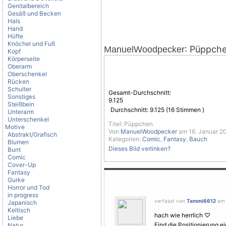
Genitalbereich
Gesäß und Becken
Hals
Hand
Hüfte
Knöchel und Fuß
: Püppch
ManuelWoodpecker
Kopf
Körperseite
Oberarm
Oberschenkel
Rücken
Schulter
Gesamt-Durchschnitt:
Sonstiges
9.125
Steißbein
Durchschnitt:
9.125
(
16
Stimmen )
Unterarm
Unterschenkel
Titel: Püppchen
Motive
Von
ManuelWoodpecker
am 16. Januar 20
Abstrakt/Grafisch
Kategorien:
Comic
,
Fantasy
,
Bauch
Blumen
Dieses Bild verlinken?
Bunt
Comic
Cover-Up
Fantasy
Gurke
Horror und Tod
in progress
verfasst von
Tammi6612
am 
Japanisch
Keltisch
hach wie herrlich ♡
Liebe
Find die Positionierung e
Natur