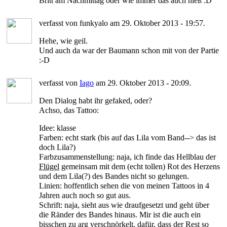
Britt am Nachmittag oder wie immer das auch hieß :D
verfasst von funkyalo am 29. Oktober 2013 - 19:57.
Hehe, wie geil.
Und auch da war der Baumann schon mit von der Partie
:-D
verfasst von
Iago
am 29. Oktober 2013 - 20:09.
Den Dialog habt ihr gefaked, oder?
Achso, das Tattoo:
Idee: klasse
Farben: echt stark (bis auf das Lila vom Band--> das ist
doch Lila?)
Farbzusammenstellung: naja, ich finde das Hellblau der
Flügel
gemeinsam mit dem (echt tollen) Rot des Herzens
und dem Lila(?) des Bandes nicht so gelungen.
Linien: hoffentlich sehen die von meinen Tattoos in 4
Jahren auch noch so gut aus.
Schrift: naja, sieht aus wie draufgesetzt und geht über
die Ränder des Bandes hinaus. Mir ist die auch ein
bisschen zu arg verschnörkelt, dafür, dass der Rest so