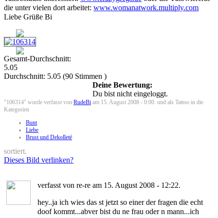
die unter vielen dort arbeitet:
www.womanatwork.multiply.com
Liebe Grüße Bi
Gesamt-Durchschnitt:
5.05
Durchschnitt:
5.05
(
90
Stimmen )
Deine Bewertung:
Du bist nicht eingeloggt.
"106314" wurde verfasst von
RudeBi
am 15. August 2008 - 0:00. und als Tattoo in die
Kategorien
Bunt
Liebe
Brust und Dekolleté
sortiert.
Dieses Bild verlinken?
verfasst von re-re am 15. August 2008 - 12:22.
hey..ja ich wies das st jetzt so einer der fragen die echt
doof kommt...abver bist du ne frau oder n mann...ich