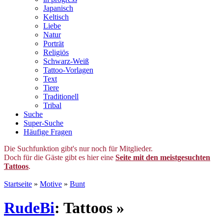
Japanisch
Keltisch
Liebe
Natur
Porträt
Religiös
Schwarz-Weiß
Tattoo-Vorlagen
Text
Tiere
Traditionell
Tribal
Suche
Super-Suche
Häufige Fragen
Die Suchfunktion gibt's nur noch für Mitglieder.
Doch für die Gäste gibt es hier eine
Seite mit den meistgesuchten
Tattoos
.
Startseite
»
Motive
»
Bunt
RudeBi
: Tattoos »