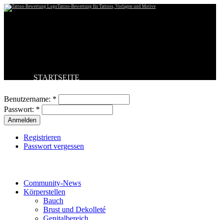
Tattoo-Bewertung für Tattoos, Vorlagen und Motive
STARTSEITE
Benutzeranmeldung
TATTOO HOCHLADEN
BESTE TATTOOS
Benutzername:
*
NEUESTE TATTOOS
Passwort:
*
KOMMENTARE
FORUM
HILFE
Registrieren
Passwort vergessen
Tattoo-Kategorien
Community-News
Körperstellen
Bauch
Brust und Dekolleté
Genitalbereich