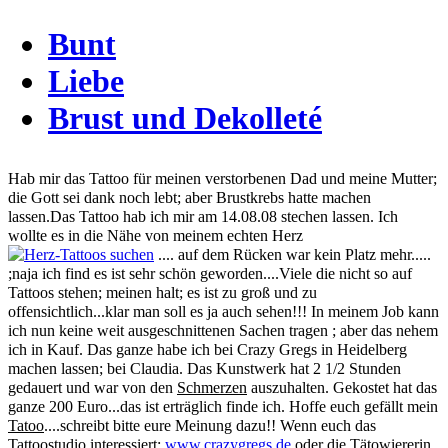
Bunt
Liebe
Brust und Dekolleté
Hab mir das Tattoo für meinen verstorbenen Dad und meine Mutter;
die Gott sei dank noch lebt; aber Brustkrebs hatte machen
lassen.Das Tattoo hab ich mir am 14.08.08 stechen lassen. Ich
wollte es in die Nähe von meinem echten Herz
.... auf dem Rücken war kein Platz mehr.....
;naja ich find es ist sehr schön geworden....Viele die nicht so auf
Tattoos stehen; meinen halt; es ist zu groß und zu
offensichtlich...klar man soll es ja auch sehen!!! In meinem Job kann
ich nun keine weit ausgeschnittenen Sachen tragen ; aber das nehem
ich in Kauf. Das ganze habe ich bei Crazy Gregs in Heidelberg
machen lassen; bei Claudia. Das Kunstwerk hat 2 1/2 Stunden
gedauert und war von den
Schmerzen
auszuhalten. Gekostet hat das
ganze 200 Euro...das ist erträglich finde ich. Hoffe euch gefällt mein
Tatoo
....schreibt bitte eure Meinung dazu!! Wenn euch das
Tattoostudio interessiert:
www.crazygregs.de
oder die Tätowiererin