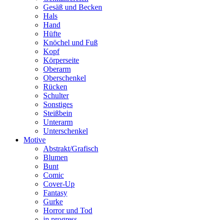
Gesäß und Becken
Hals
Hand
Hüfte
Knöchel und Fuß
Kopf
Körperseite
Oberarm
Oberschenkel
Rücken
Schulter
Sonstiges
Steißbein
Unterarm
Unterschenkel
Motive
Abstrakt/Grafisch
Blumen
Bunt
Comic
Cover-Up
Fantasy
Gurke
Horror und Tod
in progress