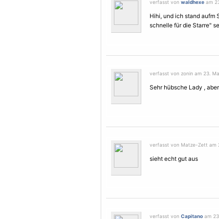
verfasst von
waldhexe
am 23
Hihi, und ich stand aufm
schnelle für die Starre" s
verfasst von zonin am 23. Mai
Sehr hübsche Lady , aber
verfasst von Matze-Zett am 2
sieht echt gut aus
verfasst von
Capitano
am 23.