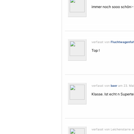
immer noch sooo schön:-)
verfasst von
Fluchtwagenfah
Top !
verfasst von
baer
am 23. Mai
Klasse. Ist echt n Supertei
verfasst von Leichenstarre am