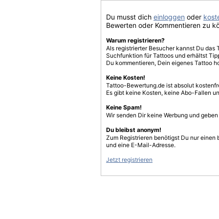
Du musst dich
einloggen
oder
koste
Bewerten oder Kommentieren zu k
Warum registrieren?
Als registrierter Besucher kannst Du das 
Suchfunktion für Tattoos und erhältst T
Du kommentieren, Dein eigenes Tattoo h
Keine Kosten!
Tattoo-Bewertung.de ist absolut kostenf
Es gibt keine Kosten, keine Abo-Fallen u
Keine Spam!
Wir senden Dir keine Werbung und geben D
Du bleibst anonym!
Zum Registrieren benötigst Du nur einen
und eine E-Mail-Adresse.
Jetzt registrieren