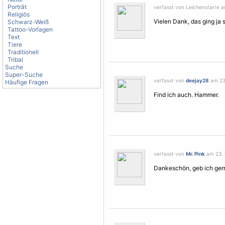
Porträt
verfasst von Leichenstarre a
Religiös
Vielen Dank, das ging ja s
Schwarz-Weiß
Tattoo-Vorlagen
Text
Tiere
Traditionell
Tribal
Suche
Super-Suche
verfasst von
deejay28
am 23.
Häufige Fragen
Find ich auch. Hammer.
verfasst von
Mr. Pink
am 23. M
Dankeschön, geb ich gern