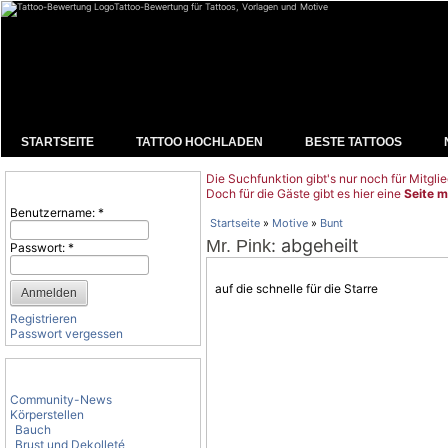
Tattoo-Bewertung für Tattoos, Vorlagen und Motive
STARTSEITE
TATTOO HOCHLADEN
BESTE TATTOOS
Die Suchfunktion gibt's nur noch für Mitglie
Benutzeranmeldung
Doch für die Gäste gibt es hier eine
Seite m
Benutzername:
*
Startseite
»
Motive
»
Bunt
: abgeheilt
Mr. Pink
Passwort:
*
auf die schnelle für die Starre
Registrieren
Passwort vergessen
Tattoo-Kategorien
Community-News
Körperstellen
Bauch
Brust und Dekolleté