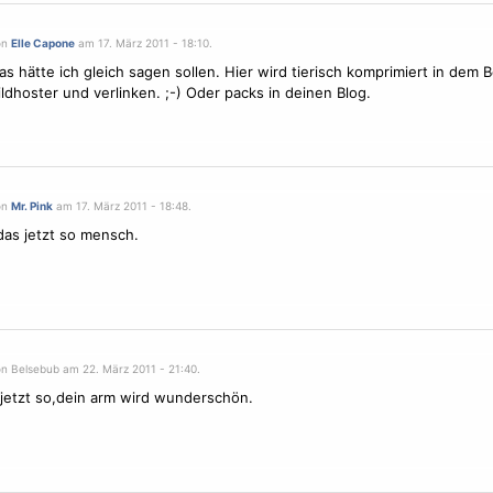
on
Elle Capone
am 17. März 2011 - 18:10.
Das hätte ich gleich sagen sollen. Hier wird tierisch komprimiert in dem B
Bildhoster und verlinken. ;-) Oder packs in deinen Blog.
on
Mr. Pink
am 17. März 2011 - 18:48.
 das jetzt so mensch.
on Belsebub am 22. März 2011 - 21:40.
 jetzt so,dein arm wird wunderschön.