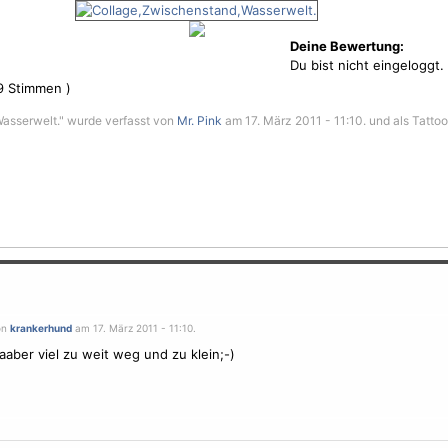
Deine Bewertung:
Du bist nicht eingeloggt.
9
Stimmen )
asserwelt." wurde verfasst von
Mr. Pink
am 17. März 2011 - 11:10. und als Tattoo 
on
krankerhund
am 17. März 2011 - 11:10.
aaber viel zu weit weg und zu klein;-)