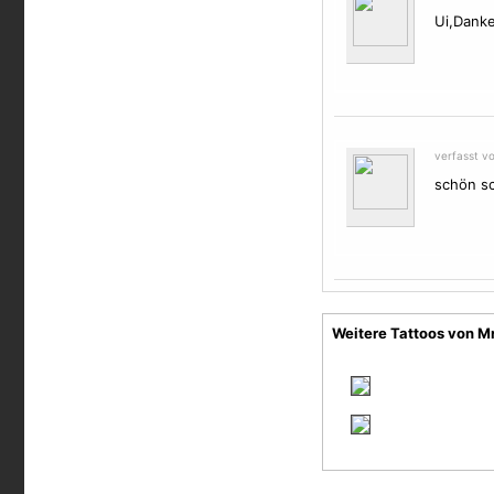
Ui,Danke
verfasst v
schön s
Weitere Tattoos von Mr