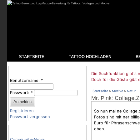
Tattoo-Bewertung für Tattoos, Vorlagen und Motive
STARTSEITE
TATTOO HOCHLADEN
B
Benutzeranmeldung
Die Suchfunktion gibt's n
Doch für die Gäste gibt 
Benutzername:
*
Startseite
»
Motive
»
Natur
Passwort:
*
: Collage,
Mr. Pink
Registrieren
So nun mal ne Collage,
Passwort vergessen
Fotos sind mit ner bill
Euro für Phrasenschwei
oben.
Tattoo-Kategorien
Community-News