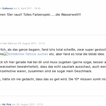
on
SuNuraxi
am 8. April 2011 - 18:42.
nen 10er raus!! Tolles Farbenspiel......die Wasserwelt!!!
n Hein Blöd am 29. August 2011 - 21:12.
lich, als das ganze begann, fand ichs total scheiße, zwar super gesto
öte
etc. aber fand es total die blöde Idee.
ck ich hier gerade mal bei dir und muss zugeben (gerne sogar, besser 
hwarzsehen bewahrheitet), dass das echt saustark ausschaut, auch wen
inzelmotive waren, zusammen sind sie sogar mein Geschmack.
, hätte ich nie gedacht, dass das so geil wird. Die 10* müssen somit nic
on
Mr. Pink
am 29. August 2011 - 21:21.