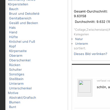
Körperstellen
Bauch
Gesamt-Durchschnitt:
Brust und Dekolleté
9.63158
Genitalbereich
Durchschnitt:
9.632
(
1
Gesäß und Becken
Hals
"Collage,Zwischenstand,W
Hand
Kategorien
Hüfte
Natur
Knöchel und Fuß
Unterarm
Kopf
sortiert.
Körperseite
Dieses Bild verlinken?
Oberarm
Oberschenkel
Rücken
Schulter
Sonstiges
Steißbein
verfasst v
Unterarm
schön, a
Unterschenkel
Motive
Abstrakt/Grafisch
Blumen
Bunt