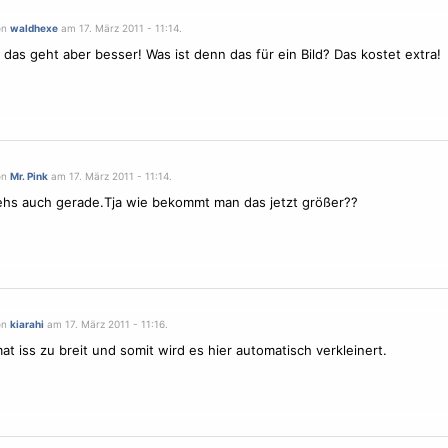
on
waldhexe
am 17. März 2011 - 11:14.
das geht aber besser! Was ist denn das für ein Bild? Das kostet extra!
on
Mr. Pink
am 17. März 2011 - 11:14.
ehs auch gerade.Tja wie bekommt man das jetzt größer??
on
kiarahi
am 17. März 2011 - 11:16.
at iss zu breit und somit wird es hier automatisch verkleinert.