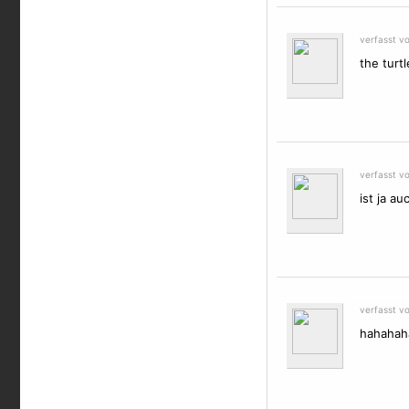
verfasst v
the turt
verfasst v
ist ja a
verfasst v
hahahaha