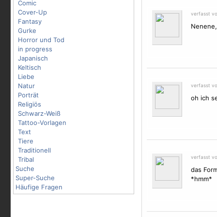
Comic
Cover-Up
verfasst v
Fantasy
Nenene, 
Gurke
Horror und Tod
in progress
Japanisch
Keltisch
Liebe
Natur
verfasst v
Porträt
oh ich s
Religiös
Schwarz-Weiß
Tattoo-Vorlagen
Text
Tiere
Traditionell
verfasst v
Tribal
Suche
das Form
Super-Suche
*hmm*
Häufige Fragen