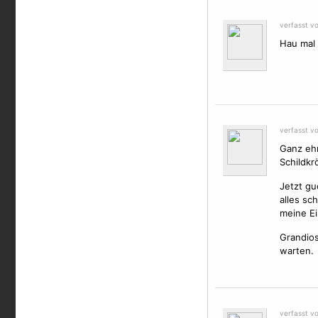
verfasst v
Hau mal 
verfasst vo
Ganz ehr
Schildkr
Jetzt gu
alles sc
meine E
Grandios
warten.
verfasst v