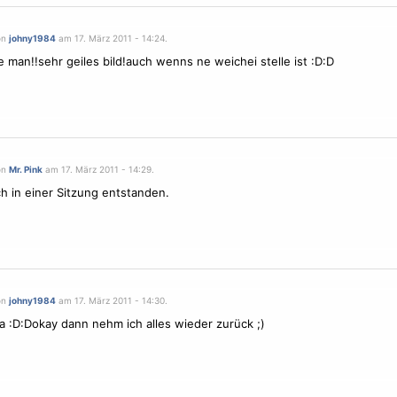
on
johny1984
am 17. März 2011 - 14:24.
le man!!sehr geiles bild!auch wenns ne weichei stelle ist :D:D
on
Mr. Pink
am 17. März 2011 - 14:29.
uch in einer Sitzung entstanden.
on
johny1984
am 17. März 2011 - 14:30.
 :D:Dokay dann nehm ich alles wieder zurück ;)