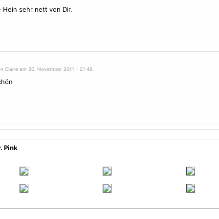
 Hein sehr nett von Dir.
on Claire am 20. November 2011 - 21:46.
chön
. Pink