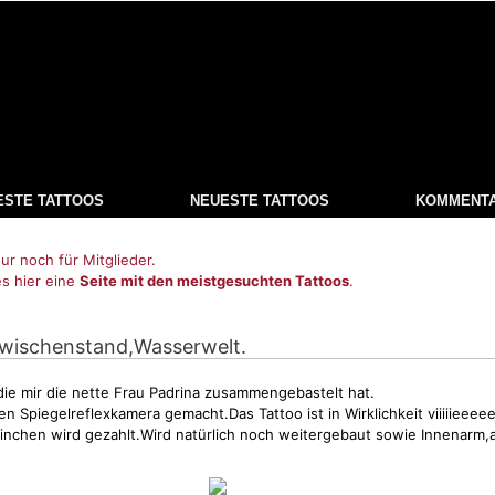
ESTE TATTOOS
NEUESTE TATTOOS
KOMMENT
ur noch für Mitglieder.
es hier eine
Seite mit den meistgesuchten Tattoos
.
Zwischenstand,Wasserwelt.
die mir die nette Frau Padrina zusammengebastelt hat.
igen Spiegelreflexkamera gemacht.Das Tattoo ist in Wirklichkeit viiiiieeee
nchen wird gezahlt.Wird natürlich noch weitergebaut sowie Innenarm,