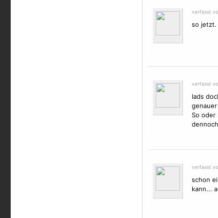
verfasst v
so jetzt.
verfasst v
lads doc
genauer
So oder 
dennoch 
verfasst v
schon ei
kann... 