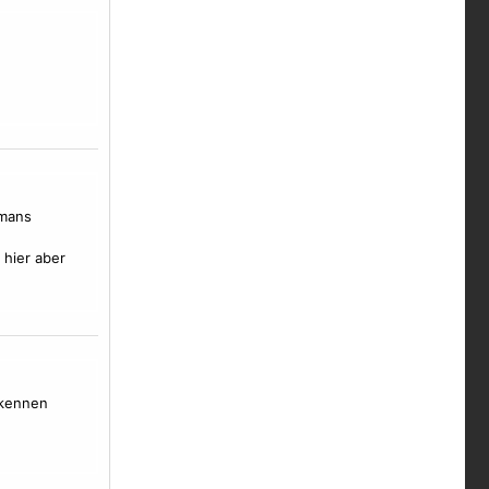
 mans
 hier aber
rkennen