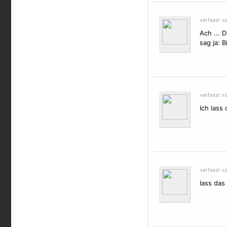
verfasst v
Ach ... 
sag ja: 
verfasst v
Ich lass
verfasst v
lass das