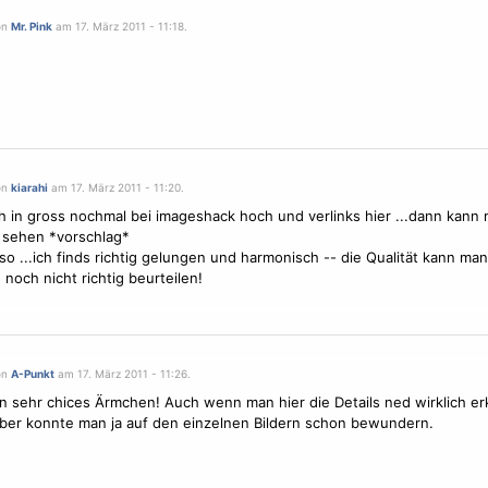
on
Mr. Pink
am 17. März 2011 - 11:18.
on
kiarahi
am 17. März 2011 - 11:20.
h in gross nochmal bei imageshack hoch und verlinks hier ...dann kann
 sehen *vorschlag*
so ...ich finds richtig gelungen und harmonisch -- die Qualität kann man
noch nicht richtig beurteilen!
on
A-Punkt
am 17. März 2011 - 11:26.
n sehr chices Ärmchen! Auch wenn man hier die Details ned wirklich e
aber konnte man ja auf den einzelnen Bildern schon bewundern.