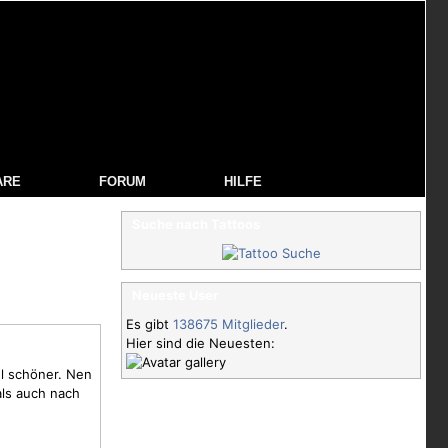
ARE
FORUM
HILFE
Suche nach Tattoos
Neueste User
Es gibt
138675 Mitglieder
.
Hier sind die Neuesten:
el schöner. Nen
als auch nach