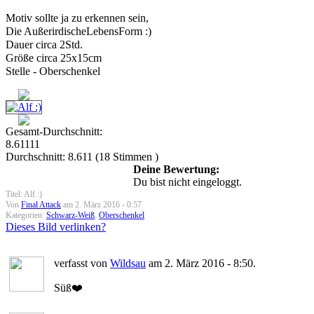
Motiv sollte ja zu erkennen sein,
Die AußerirdischeLebensForm :)
Dauer circa 2Std.
Größe circa 25x15cm
Stelle - Oberschenkel
Gesamt-Durchschnitt:
8.61111
Durchschnitt:
8.611
(
18
Stimmen )
Deine Bewertung:
Du bist nicht eingeloggt.
Titel: Alf :)
Von
Final Attack
am 2. März 2016 - 0:57
Kategorien:
Schwarz-Weiß
,
Oberschenkel
Dieses Bild verlinken?
verfasst von
Wildsau
am 2. März 2016 - 8:50.
Süß❤️