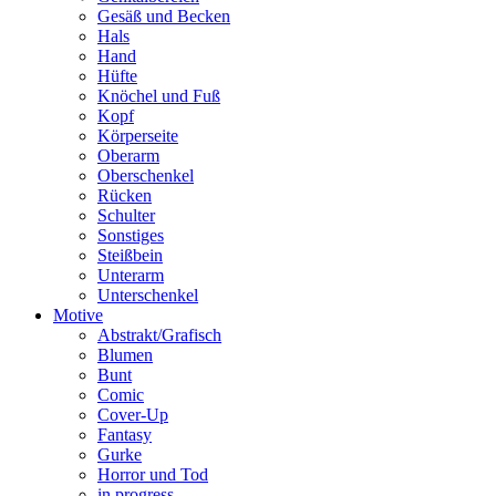
Gesäß und Becken
Hals
Hand
Hüfte
Knöchel und Fuß
Kopf
Körperseite
Oberarm
Oberschenkel
Rücken
Schulter
Sonstiges
Steißbein
Unterarm
Unterschenkel
Motive
Abstrakt/Grafisch
Blumen
Bunt
Comic
Cover-Up
Fantasy
Gurke
Horror und Tod
in progress