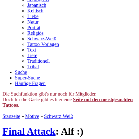
Japanisch
Keltisch
Liebe
Natur
Porträt
Religiös
Schwarz-Weiß
Tattoo-Vorlagen
Text
Tiere
Traditionell
Tribal
Suche
Super-Suche
Häufige Fragen
Die Suchfunktion gibt's nur noch für Mitglieder.
Doch für die Gäste gibt es hier eine
Seite mit den meistgesuchten
Tattoos
.
Startseite
»
Motive
»
Schwarz-Weiß
Final Attack
: Alf :)