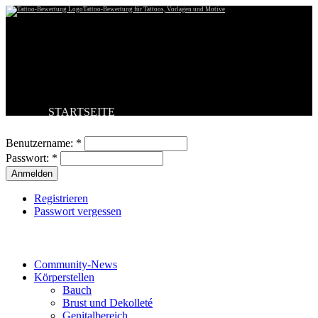
Tattoo-Bewertung für Tattoos, Vorlagen und Motive
STARTSEITE
Benutzeranmeldung
TATTOO HOCHLADEN
BESTE TATTOOS
Benutzername:
*
NEUESTE TATTOOS
Passwort:
*
KOMMENTARE
FORUM
HILFE
Registrieren
Passwort vergessen
Tattoo-Kategorien
Community-News
Körperstellen
Bauch
Brust und Dekolleté
Genitalbereich