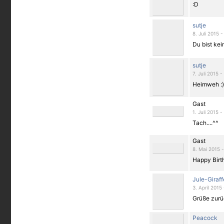
:D
sutje
8. Juli 2015 -
Du bist kei
sutje
7. Juli 2015 -
Heimweh :)
Gast
1. Juli 2015 -
Tach....^^
Gast
8. Mai 2015 -
Happy Birth
Jule-Giraff
3. April 2015
Grüße zurü
Peacock