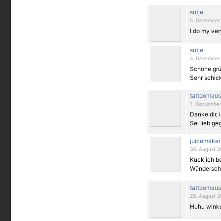
sutje
5. Dezember 
I do my ver
sutje
4. Dezember 
Schöne grüß
Sehr schick
tattoomau
1. September
Danke dir, 
Sei lieb ge
juicemaker
30. August 2
Kuck ich be
Wünderschö
tattoomau
29. August 2
Huhu winke 