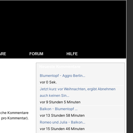
ARE
FORUM
HILFE
Neueste Kommentare
Blumentopf - Aggro Berlin...
vor 0 Sek.
Jetzt kurz vor Weihnachten, ergibt Abnehmen
auch keinen Sin...
vor 9 Stunden 5 Minuten
Balkon - Blumentopf ...
vor 13 Stunden 58 Minuten
Romeo und Julia - Balkon...
vor 15 Stunden 46 Minuten