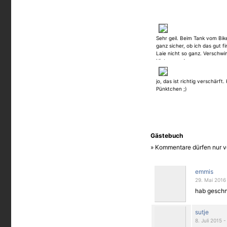
Sehr geil. Beim Tank vom Bike
ganz sicher, ob ich das gut f
Laie nicht so ganz. Verschw
Hintergrund.
jo, das ist richtig verschärft
Pünktchen ;)
Gästebuch
» Kommentare dürfen nur v
emmis
29. Mai 2016
hab geschn
sutje
8. Juli 2015 -