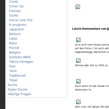
Comic
Cover-Up
Fantasy
Gurke
Horror und Tod
in progress
Letzte Kommentare von j
Japanisch
Keltisch
Liebe
Natur
Ist in echt noch etwas kontra
Porträt
auf den Fotos.:) Ist auch se
Religiös
tagesabhängig. Mal kommt es
Schwarz-Weiß
Tattoo-Vorlagen
Stimme jelly-fish zu 100% zu.
Text
Tiere
Traditionell
Tribal
Suche
Auch wenn ich die Hunde richt
Super-Suche
Gestochen 1a.
Häufige Fragen
Sehr cool. Auf diesen Stil steh