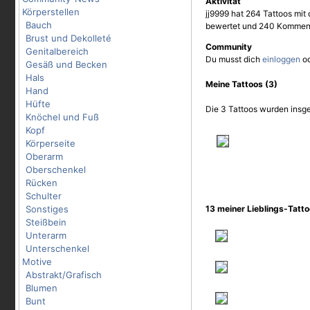
Aktivität
Körperstellen
jj9999 hat 264 Tattoos mit 
Bauch
bewertet und 240 Komment
Brust und Dekolleté
Community
Genitalbereich
Du musst dich
einloggen
o
Gesäß und Becken
Hals
Meine Tattoos (3)
Hand
Hüfte
Die 3 Tattoos wurden insge
Knöchel und Fuß
Kopf
Körperseite
Oberarm
Oberschenkel
Rücken
Schulter
Sonstiges
13 meiner Lieblings-Tatt
Steißbein
Unterarm
Unterschenkel
Motive
Abstrakt/Grafisch
Blumen
Bunt