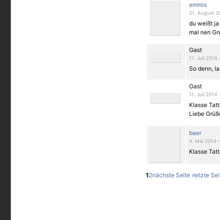
emmis
21. August 2
du weißt ja
mal nen Gr
Gast
11. Juli 2014 
So denn, la
Gast
11. Juli 2014 
Klasse Tatt
Liebe Grüß
baer
4. Mai 2014 -
Klasse Tat
1
2
nächste Seite ›
letzte Sei