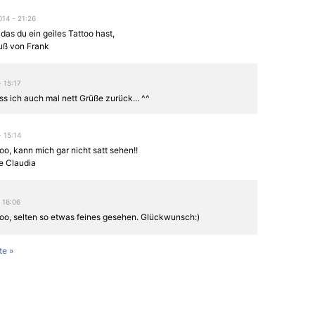
014 - 21:26
 das du ein geiles Tattoo hast,
uß von Frank
- 15:17
ss ich auch mal nett Grüße zurück... ^^
- 15:14
oo, kann mich gar nicht satt sehen!!
e Claudia
 16:06
too, selten so etwas feines gesehen. Glückwunsch:)
te »