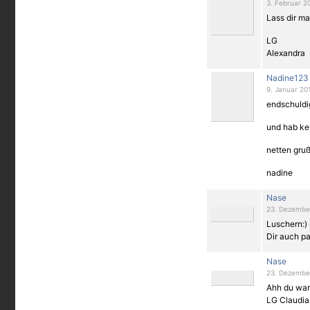
3. Februar 2
Lass dir ma
LG
Alexandra
Nadine123
9. Januar 20
endschuldi
und hab ke
netten gruß
nadine
Nase
23. Dezember
Luschern:)
Dir auch p
Nase
23. Dezember
Ahh du wars
LG Claudia