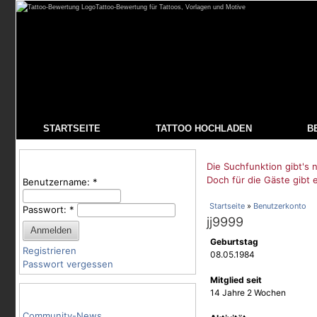
Tattoo-Bewertung für Tattoos, Vorlagen und Motive
STARTSEITE
TATTOO HOCHLADEN
B
Benutzeranmeldung
Die Suchfunktion gibt's n
Doch für die Gäste gibt 
Benutzername:
*
Startseite
»
Benutzerkonto
Passwort:
*
jj9999
Geburtstag
Registrieren
08.05.1984
Passwort vergessen
Mitglied seit
Tattoo-Kategorien
14 Jahre 2 Wochen
Community-News