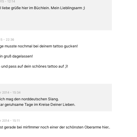
015 - 12:14
l liebe grüße hier im Büchlein. Mein Lieblingsarm ;)
15 - 22:36
ge musste nochmal bei deinem tattoo gucken!
in gruß dagelassen!
 und pass auf dein schönes tattoo auf ;)!
 2014 - 15:34
 ich mag den norddeutschen Slang.
aar geruhsame Tage im Kreise Deiner Lieben.
 2014 - 15:11
t gerade bei mir!Immer noch einer der schönsten Oberarme hier..