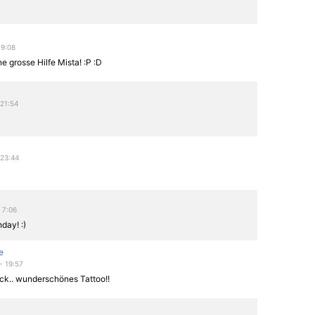
 9:08
ne grosse Hilfe Mista! :P :D
 21:54
 23:44
 7:06
day! :)
e
 - 19:57
ck.. wunderschönes Tattoo!!