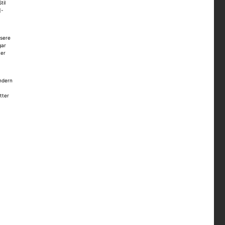
til
]-
ssere
gar
ter
 nur
 ist
2 -
ondern
tter
er.
t