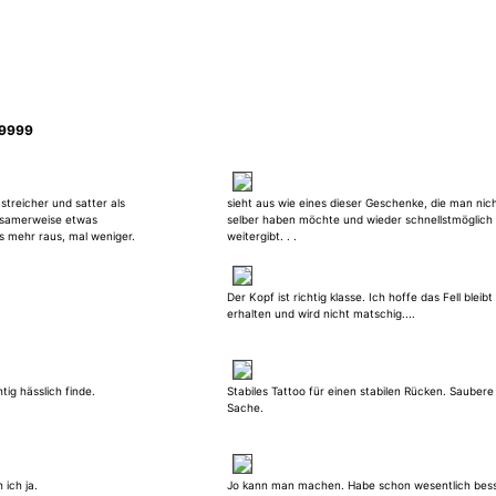
j9999
streicher und satter als
sieht aus wie eines dieser Geschenke, die man nic
ltsamerweise etwas
selber haben möchte und wieder schnellstmöglich
 mehr raus, mal weniger.
weitergibt. . .
Der Kopf ist richtig klasse. Ich hoffe das Fell bleibt
erhalten und wird nicht matschig....
ig hässlich finde.
Stabiles Tattoo für einen stabilen Rücken. Saubere
Sache.
 ich ja.
Jo kann man machen. Habe schon wesentlich bes