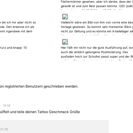
Flattermänner gesehen, aber ich denke, dass der S
gewollt ist und zum Rest passen könnte. (2D) [edit
bearbeitet am 21.01.2016 um 15:50 -[/edit]
 bin ich mir aber nicht so
Vielleicht wäre ein Bild von ihm von vorne eine be
inde. Den erkenne ich als
Vorlage gewesen. So kommt sein markanter Blick 
immt irgendwie mit dem
nicht zur Geltung und es könnte ein X-beliebiger al
Mann sein, anstatt ein X-Men. Was aber wohl nicht
an der Ausführung vom Inker liegt, denn gestochen
es super. [edit]- bearbeitet am 17.11.2015 um 20:1
. Kurz und knapp: 10
Hier fällt mir nicht nur die gute Ausführung auf, s
[/edit]
auch die wirklich gelungene Positionierung. Das
ausfaden hoch zur Schulter passt super und der Ri
auf dem Bizeps formt sich um den Arm. Glatter 10
Auch weil der Blutstropfen auf der Rose richtig gu
aussieht. schöööön Sonntach
on registrierten Benutzern geschrieben werden.
 - 18:08
üffelt und teile deinen Tattoo Geschmack Grüße
 21:39