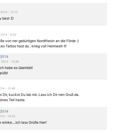
2014 - 12:12
y best :D
2014 - 9:52
e von ner gebürtigen Nordfriesin an die Förde :)
es Tattoo hast du , krieg voll Heimweh !!!
s2014
 2014 - 14:36
ich habe es überlebt!
grüßt!
014 - 10:48
i Dir, kuckst Du bei mir. Lass ich Dir nen Gruß da.
nes Teil haste.
s2014
014 - 14:02
winke....Ich lass Grüße hier!