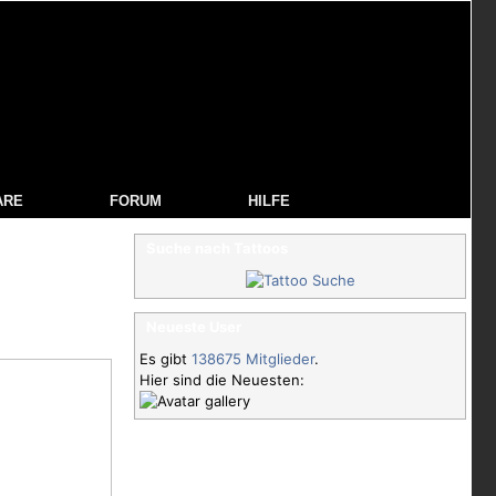
ARE
FORUM
HILFE
Suche nach Tattoos
Neueste User
Es gibt
138675 Mitglieder
.
Hier sind die Neuesten: