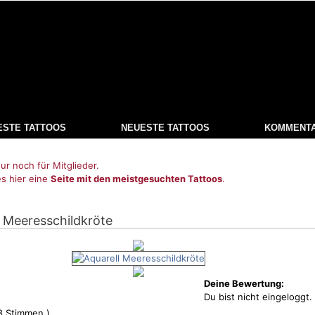
ESTE TATTOOS
NEUESTE TATTOOS
KOMMENT
ur noch für Mitglieder.
es hier eine
Seite mit den meistgesuchten Tattoos
.
l Meeresschildkröte
Deine Bewertung:
Du bist nicht eingeloggt.
8
Stimmen )