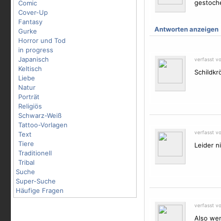
gestoch
Comic
Cover-Up
Fantasy
Antworten anzeigen
Gurke
Horror und Tod
in progress
Japanisch
verfasst v
Keltisch
Schildkr
Liebe
Natur
Porträt
Religiös
Schwarz-Weiß
Tattoo-Vorlagen
verfasst v
Text
Tiere
Leider ni
Traditionell
Tribal
Suche
Super-Suche
Häufige Fragen
verfasst v
Also wen