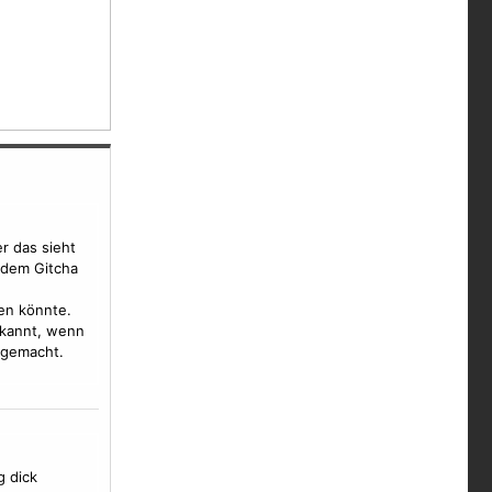
er das sieht
 dem Gitcha
en könnte.
rkannt, wenn
t gemacht.
g dick