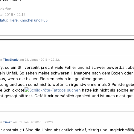
ldkröte
ar 2016 - 22:15
atur
,
Tiere
,
Knöchel und Fuß
on
Tim Shady
am 31. Januar 2016 - 22:22.
ry, so ein Stil verzeiht ja echt viele Fehler und ist schwer bewertbar, ab
 ein Unfall. So sehen meine schweren Hämatome nach dem Boxen oder
aus, wenn die blauen Flecken schon ins gelbliche gehen.
ung und auch sonst nichts wofür ich irgendwie mehr als 3 Punkte geb
ie Schildkröte
hätte ich nicht als solche e
cht gesagt hättest. Gefällt mir persönlich garnicht und ist auch nicht gu
on
Tim25
am 31. Januar 2016 - 22:23.
 abstrakt ;-) Sind die Linien absichtlich schief, zittrig und ungleichmäßi