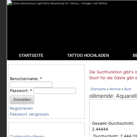
Tattoo-Bewertung für Tattoos, Vorlagen und Motive
STARTSEITE
TATTOO HOCHLADEN
B
Benutzeranmeldung
Die Suchfunktion gibt's n
Doch für die Gäste gibt 
Benutzername:
*
Startseite
»
Motive
»
Bunt
Passwort:
*
: Aquarel
ollimende
Registrieren
Passwort vergessen
Gesamt-Durchschnitt:
Tattoo-Kategorien
2.44444
Durchschnitt:
2.444
(
1
Community-News