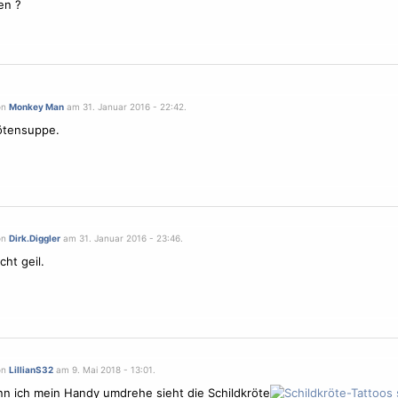
en ?
on
Monkey Man
am 31. Januar 2016 - 22:42.
ötensuppe.
on
Dirk.Diggler
am 31. Januar 2016 - 23:46.
cht geil.
on
LillianS32
am 9. Mai 2018 - 13:01.
n ich mein Handy umdrehe sieht die Schildkröte