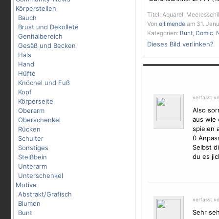
Körperstellen
Titel: Aquarell Meeresschi
Bauch
Von
ollimende
am 31. Janu
Brust und Dekolleté
Kategorien:
Bunt
,
Comic
,
N
Genitalbereich
Dieses Bild verlinken?
Gesäß und Becken
Hals
Hand
Hüfte
Knöchel und Fuß
Kopf
verfasst v
Körperseite
Also sor
Oberarm
aus wie
Oberschenkel
spielen 
Rücken
0 Anpass
Schulter
Selbst d
Sonstiges
du es ji
Steißbein
Unterarm
Unterschenkel
Motive
Abstrakt/Grafisch
verfasst v
Blumen
Sehr sehr
Bunt