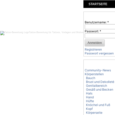
STARTSEITE
KOMMENTARE
Benutzeranmeld
Benutzername:
*
Passwort:
*
Tattoo-Bewertung für Tattoos, Vorlagen und Motive
Registrieren
Passwort vergessen
Tattoo-Kategorie
Community-News
Körperstellen
Bauch
Brust und Dekolleté
Genitalbereich
Gesäß und Becken
Hals
Hand
Hüfte
Knöchel und Fuß
Kopf
Körperseite