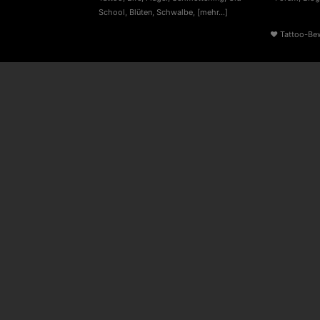
School
,
Blüten
,
Schwalbe
,
[mehr...]
♥
Tattoo-Be