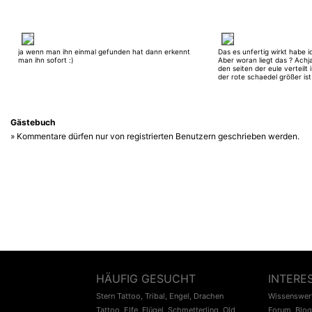
ja wenn man ihn einmal gefunden hat dann erkennt
Das es unfertig wirkt habe i
man ihn sofort :)
Aber woran liegt das ? Achj
den seiten der eule verteilt i
der rote schaedel größer is
war gewollt :) Wollte mal wi
? Finde ihn ja doch eher un
Gästebuch
» Kommentare dürfen nur von registrierten Benutzern geschrieben werden.
HÄUFIG GESUCHT
INTERE
Stern Tattoo
,
Tribal
,
Engel
,
Drachen
Wissenswert
Tattoo
,
Elfe
,
Flügel
,
Schmetterling
,
Old
Forum
,
Blog