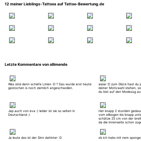
12 meiner Lieblings-Tattoos auf Tattoo-Bewertung.de
Letzte Kommentare von ollimende
Was sind denn schiefe Linien :D ? Das wurde erst heute
aiaiai :D zum Glück hast du 
gestochen is noch ziemlich angeschwollen.
deiner Motivwahl stehen, s
du bist auf den Modezug auf
Jap auch von eva :) leider ist sie so selten in
Hat knapp 2 stunden gedaue
Deutschland :/
vom ellbogen bis knapp unte
schätze 25 cm von der brei
da die innenseite schon zug
Ja leute das ist der Sinn dahinter :D
ok ich habs mit nem sponge