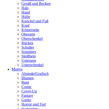
Gesäß und Becken
Hals
Hand
Hüfte
Knöchel und Fuß
Kopf
Körperseite
Oberarm
Oberschenkel
Rücken
Schulter
Sonstiges
Steißbein
Unterarm
Unterschenkel
Motive
Abstrakt/Grafisch
Blumen
Bunt
Comic
Cover-Up
Fantasy
Gurke
Horror und Tod
in progress