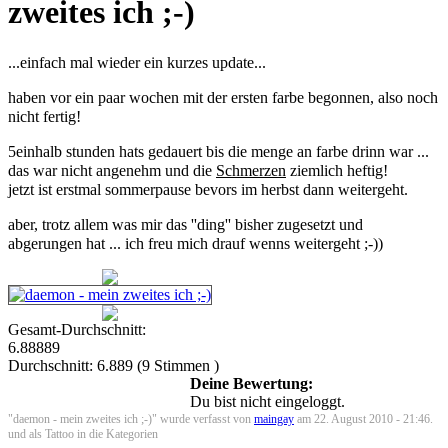
zweites ich ;-)
...einfach mal wieder ein kurzes update...
haben vor ein paar wochen mit der ersten farbe begonnen, also noch
nicht fertig!
5einhalb stunden hats gedauert bis die menge an farbe drinn war ...
das war nicht angenehm und die
Schmerzen
ziemlich heftig!
jetzt ist erstmal sommerpause bevors im herbst dann weitergeht.
aber, trotz allem was mir das ''ding'' bisher zugesetzt und
abgerungen hat ... ich freu mich drauf wenns weitergeht ;-))
Gesamt-Durchschnitt:
6.88889
Durchschnitt:
6.889
(
9
Stimmen )
Deine Bewertung:
Du bist nicht eingeloggt.
"daemon - mein zweites ich ;-)" wurde verfasst von
maingay
am 22. August 2010 - 21:46.
und als Tattoo in die Kategorien