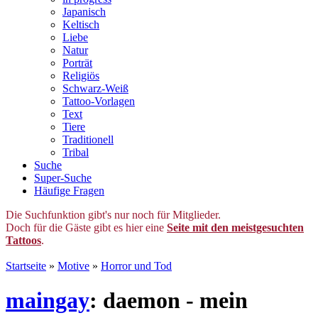
Japanisch
Keltisch
Liebe
Natur
Porträt
Religiös
Schwarz-Weiß
Tattoo-Vorlagen
Text
Tiere
Traditionell
Tribal
Suche
Super-Suche
Häufige Fragen
Die Suchfunktion gibt's nur noch für Mitglieder.
Doch für die Gäste gibt es hier eine
Seite mit den meistgesuchten
Tattoos
.
Startseite
»
Motive
»
Horror und Tod
maingay
: daemon - mein