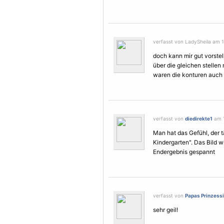
verfasst von LadySheila am 11
doch kann mir gut vorstel
über die gleichen stellen
waren die konturen auch 
verfasst von
diedirekte1
am 1
Man hat das Gefühl, der t
Kindergarten". Das Bild w
Endergebnis gespannt
verfasst von
Papas Prinzess
sehr geil!