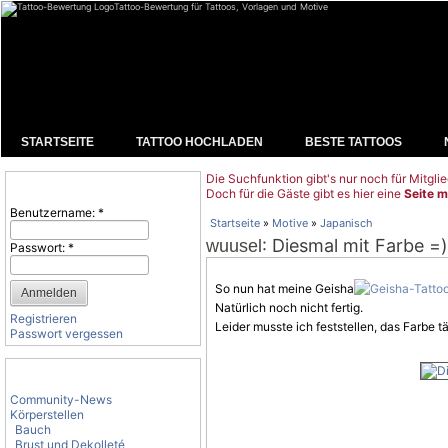
Tattoo-Bewertung für Tattoos, Vorlagen und Motive
STARTSEITE
TATTOO HOCHLADEN
BESTE TATTOOS
Die Suchfunktion gibt's nur noch für Mitglie
Benutzeranmeldung
Doch für die Gäste gibt es hier eine
Seite m
Benutzername:
*
Startseite
»
Motive
»
Japanisch
: Diesmal mit Farbe =)
wuusel
Passwort:
*
So nun hat meine Geisha
Natürlich noch nicht fertig.
Registrieren
Leider musste ich feststellen, das Farbe
t
Passwort vergessen
Tattoo-Kategorien
Community-News
Körperstellen
Bauch
Brust und Dekolleté