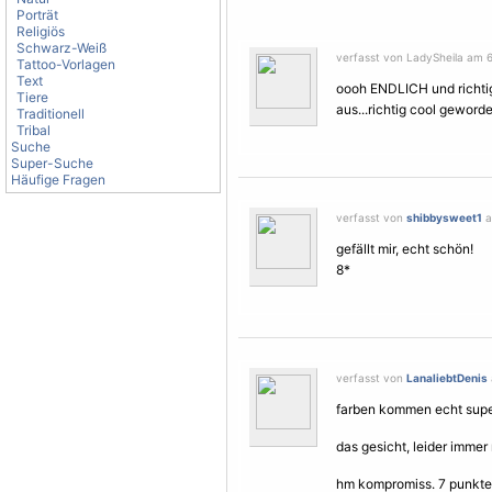
Porträt
Religiös
Schwarz-Weiß
verfasst von LadySheila am 6.
Tattoo-Vorlagen
Text
oooh ENDLICH und richtig
Tiere
aus...richtig cool geworde
Traditionell
Tribal
Suche
Super-Suche
Häufige Fragen
verfasst von
shibbysweet1
a
gefällt mir, echt schön!
8*
verfasst von
LanaliebtDenis
farben kommen echt supe
das gesicht, leider imme
hm kompromiss. 7 punkte