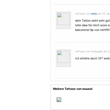
verfasst von
rasly
am 22. Apr
dein
Tattoo
sieht sehr gu
tolle idee für mich würe es n
bekommst 9p von mir!!!!!!!
verfasst von funkygallo am 23
ich erhöhe doch 10* weils 
Weitere Tattoos von wuusel