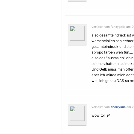
verfasst von funkygallo am 20
also gesamteindruck ist 
warscheinlich schlechter
gesamteindruck und stel
apropo farben weh tun....
also das "ausmalen" ob n
schmerzhafter als eine ko
Und Gelb muss man öfter 
aber ich würde mich echt
weil ich genau DAS so ma
verfasst von
cherrysue
am 20
wow toll 9*