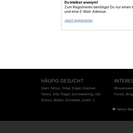
Du bleibst anonym!
Zum Registrieren benötigst Du nur einen
und eine E-Mail-Adresse.
Jetzt registrieren
HÄUFIG GESUCHT
INTERE
Stern Tattoo
,
Tribal
,
Engel
,
Drachen
Wissenswert
Tattoo
,
Elfe
,
Flügel
,
Schmetterling
,
Old
Forum
,
Blog
School
,
Blüten
,
Schwalbe
,
[mehr...]
♥
Tattoo-Be