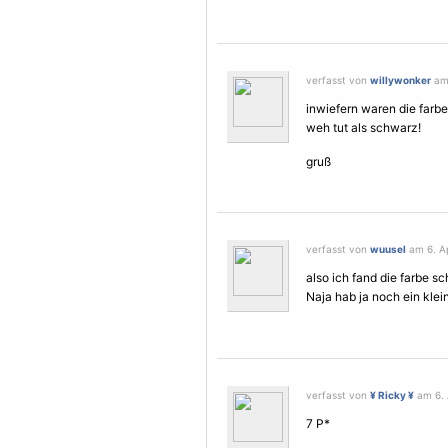
verfasst von
willywonker
am 
inwiefern waren die farbe
weh tut als schwarz!
gruß
verfasst von
wuusel
am 6. Ap
also ich fand die farbe s
Naja hab ja noch ein klei
verfasst von
¥ Ricky ¥
am 6. 
7 P*