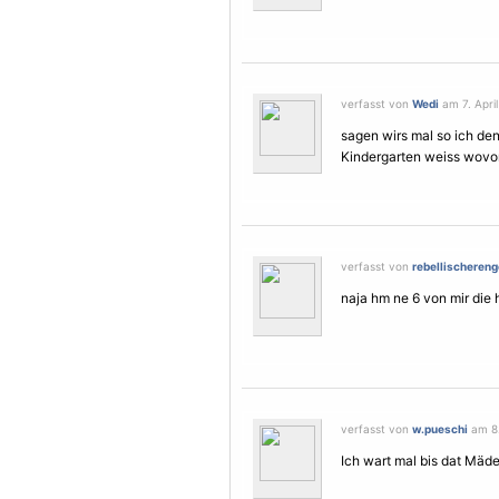
verfasst von
Wedi
am 7. April
sagen wirs mal so ich denk
Kindergarten weiss wovon 
verfasst von
rebellischereng
naja hm ne 6 von mir die
verfasst von
w.pueschi
am 8.
Ich wart mal bis dat Mädel