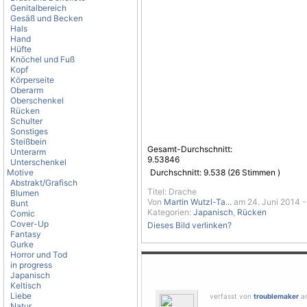
Genitalbereich
Gesäß und Becken
Hals
Hand
Hüfte
Knöchel und Fuß
Kopf
Körperseite
Oberarm
Oberschenkel
Rücken
Schulter
Sonstiges
Steißbein
Gesamt-Durchschnitt:
Unterarm
9.53846
Unterschenkel
Motive
Durchschnitt:
9.538
(
26
Stimmen )
Abstrakt/Grafisch
Titel: Drache
Blumen
Von
Martin Wutzl-Ta...
am 24. Juni 2014 -
Bunt
Kategorien:
Japanisch
,
Rücken
Comic
Cover-Up
Dieses Bild verlinken?
Fantasy
Gurke
Horror und Tod
in progress
Japanisch
Keltisch
Liebe
verfasst von
troublemaker
am
Natur