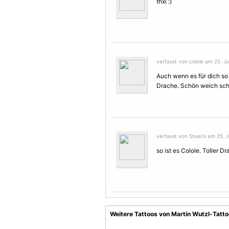
thxi :)
verfasst von colole am 25. Ju
Auch wenn es für dich so "
Drache
. Schön weich scha
verfasst von Stoeck am 25. Ju
so ist es Colole. Toller
Dr
Weitere Tattoos von Martin Wutzl-Tatto