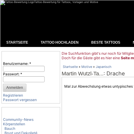
Tattoo-Bewertung für Tattoos, Vorlagen und Motive
STARTSEITE
TATTOO HOCHLADEN
BESTE TATTOOS
Die Suchfunktion gibt's nur noch für Mitglie
Benutzeranmeldung
Doch für die Gäste gibt es hier eine
Seite m
Benutzername:
*
Startseite
»
Motive
»
Japanisch
: Drache
Martin Wutzl-Ta...
Passwort:
*
Mal zur Abwechslung etwas untypisches für
Registrieren
Passwort vergessen
Tattoo-Kategorien
Community-News
Körperstellen
Bauch
Brust und Dekolleté