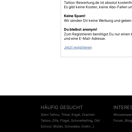
Tattoo-Bewertung.de ist absolut kostenf
Es gibt keine Kosten, keine Abo-Fallen u
Keine Spam!
Wir senden Dir keine Werbung und geben D
Du bleibst anonym!
Zum Registrieren benötigst Du nur einen
und eine E-Mail-Adresse.
Jetzt registrieren
HÄUFIG GESUCHT
INTERE
Stern Tattoo
,
Tribal
,
Engel
,
Drachen
Wissenswert
Tattoo
,
Elfe
,
Flügel
,
Schmetterling
,
Old
Forum
,
Blog
School
,
Blüten
,
Schwalbe
,
[mehr...]