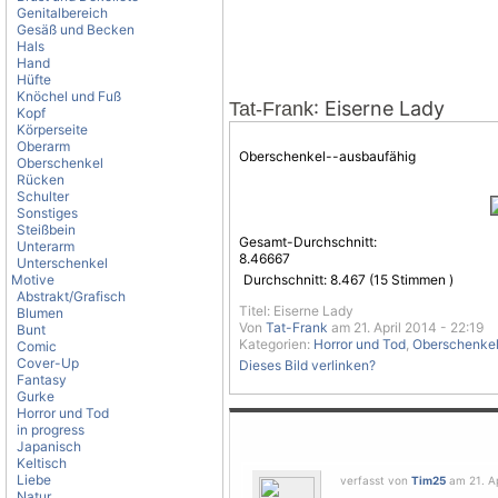
Genitalbereich
Gesäß und Becken
Hals
Hand
Hüfte
Knöchel und Fuß
: Eiserne Lady
Tat-Frank
Kopf
Körperseite
Oberarm
Oberschenkel--ausbaufähig
Oberschenkel
Rücken
Schulter
Sonstiges
Steißbein
Gesamt-Durchschnitt:
Unterarm
8.46667
Unterschenkel
Motive
Durchschnitt:
8.467
(
15
Stimmen )
Abstrakt/Grafisch
Titel: Eiserne Lady
Blumen
Von
Tat-Frank
am 21. April 2014 - 22:19
Bunt
Kategorien:
Horror und Tod
,
Oberschenke
Comic
Cover-Up
Dieses Bild verlinken?
Fantasy
Gurke
Horror und Tod
in progress
Japanisch
Keltisch
Liebe
verfasst von
Tim25
am 21. Ap
Natur