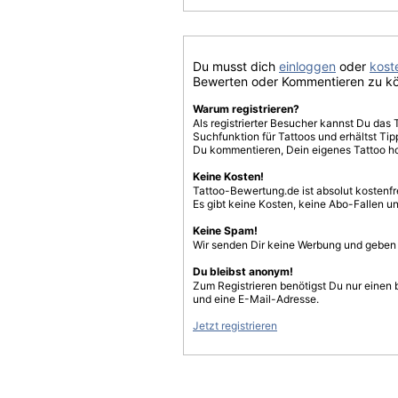
Du musst dich
einloggen
oder
koste
Bewerten oder Kommentieren zu k
Warum registrieren?
Als registrierter Besucher kannst Du das 
Suchfunktion für Tattoos und erhältst T
Du kommentieren, Dein eigenes Tattoo h
Keine Kosten!
Tattoo-Bewertung.de ist absolut kostenf
Es gibt keine Kosten, keine Abo-Fallen u
Keine Spam!
Wir senden Dir keine Werbung und geben D
Du bleibst anonym!
Zum Registrieren benötigst Du nur einen
und eine E-Mail-Adresse.
Jetzt registrieren