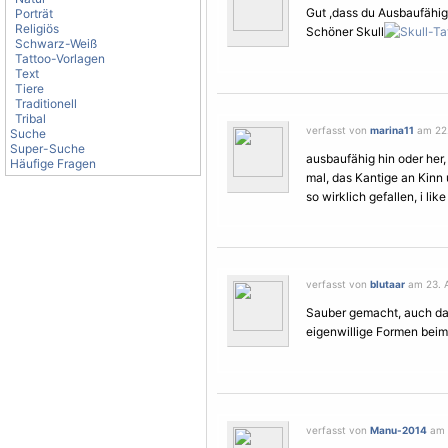
Gut ,dass du Ausbaufähig 
Porträt
Religiös
Schöner Skull
Schwarz-Weiß
Tattoo-Vorlagen
Text
Tiere
Traditionell
Tribal
verfasst von
marina11
am 22. 
Suche
Super-Suche
ausbaufähig hin oder her, 
Häufige Fragen
mal, das Kantige an Kinn
so wirklich gefallen, i lik
verfasst von
blutaar
am 23. A
Sauber gemacht, auch da
eigenwillige Formen beim 
verfasst von
Manu-2014
am 2