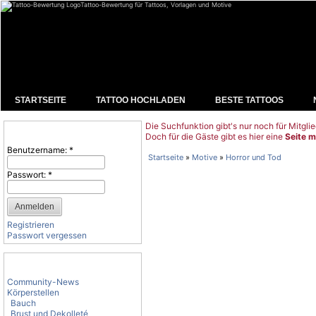
Tattoo-Bewertung für Tattoos, Vorlagen und Motive
STARTSEITE
TATTOO HOCHLADEN
BESTE TATTOOS
Die Suchfunktion gibt's nur noch für Mitglie
Benutzeranmeldung
Doch für die Gäste gibt es hier eine
Seite m
Benutzername:
*
Startseite
»
Motive
»
Horror und Tod
Passwort:
*
Registrieren
Passwort vergessen
Tattoo-Kategorien
Community-News
Körperstellen
Bauch
Brust und Dekolleté