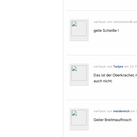
verfasst von tattooman48 am 
geile Scheiße !
verfasst von
Tanjee
am 23. F
Das ist der Oberkracher, 
auch nicht.
verfasst von
meidemich
am 2
Geiler Breitmaulfrosch