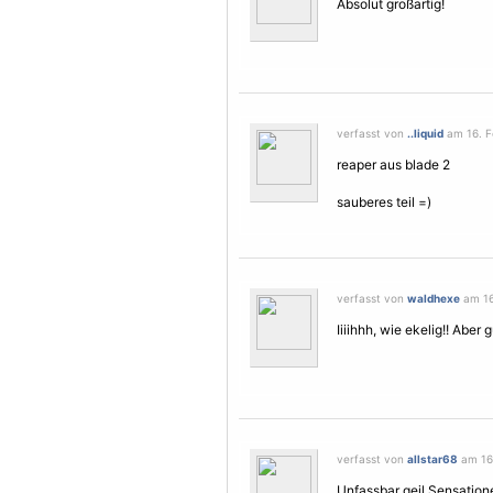
Absolut großartig!
verfasst von
..liquid
am 16. F
reaper aus blade 2
sauberes teil =)
verfasst von
waldhexe
am 16
Iiiihhh, wie ekelig!! Aber g
verfasst von
allstar68
am 16.
Unfassbar geil.Sensatione