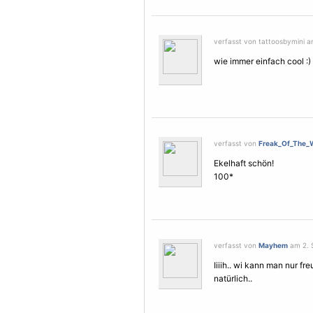
verfasst von tattoosbymini am
wie immer einfach cool :)
verfasst von
Freak_Of_The_
Ekelhaft schön!
100*
verfasst von
Mayhem
am 2. 
Iiiih.. wi kann man nur f
natürlich..