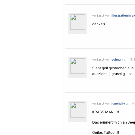
verfasst von
illustration in s
danke;)
verfasst von
schnurr
am 11. 
Sieht geil gestochen aus
ausziehe ;) gruselig... ba.
verfasst von
junehaily
am 14.
KRASS MAN!!!!!!
Das erinnert mich an Jee
Geiles Tattoo!!!!!