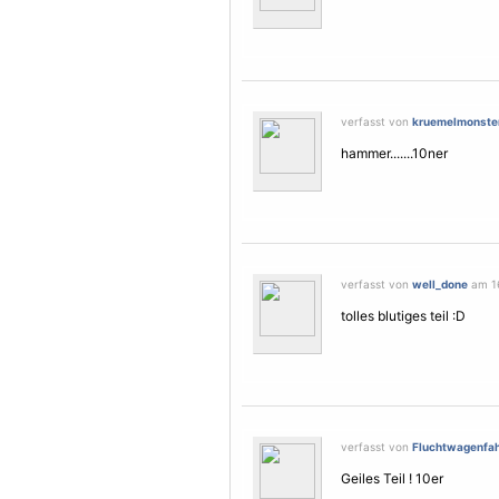
verfasst von
kruemelmonste
hammer.......10ner
verfasst von
well_done
am 16
tolles blutiges teil :D
verfasst von
Fluchtwagenfah
Geiles Teil ! 10er