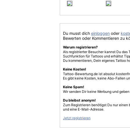
Du musst dich
einloggen
oder
koste
Bewerten oder Kommentieren zu k
Warum registrieren?
Als registrierter Besucher kannst Du das 
Suchfunktion für Tattoos und erhältst T
Du kommentieren, Dein eigenes Tattoo h
Keine Kosten!
Tattoo-Bewertung.de ist absolut kostenf
Es gibt keine Kosten, keine Abo-Fallen u
Keine Spam!
Wir senden Dir keine Werbung und geben D
Du bleibst anonym!
Zum Registrieren benötigst Du nur einen
und eine E-Mail-Adresse.
Jetzt registrieren