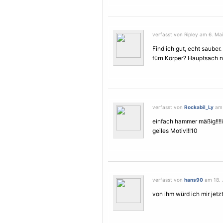
verfasst von Ripley am 6. Mai
Find ich gut, echt sauber
fürn Körper? Hauptsach n
verfasst von
Rockabil_Ly
am 
einfach hammer mäßig!!!!i
geiles
Motiv
!!!10
verfasst von
hans90
am 18. J
von ihm würd ich mir jetzt