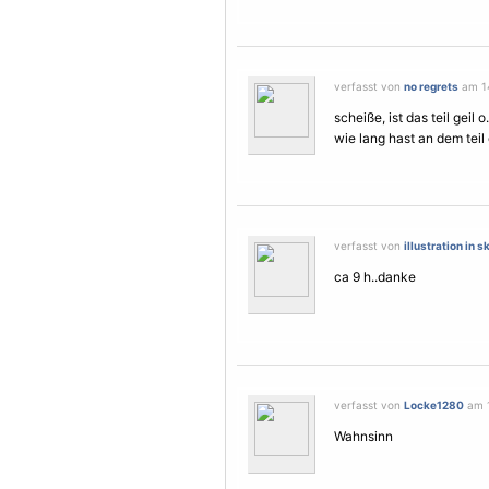
verfasst von
no regrets
am 14
scheiße, ist das teil geil o
wie lang hast an dem teil 
verfasst von
illustration in s
ca 9 h..danke
verfasst von
Locke1280
am 1
Wahnsinn