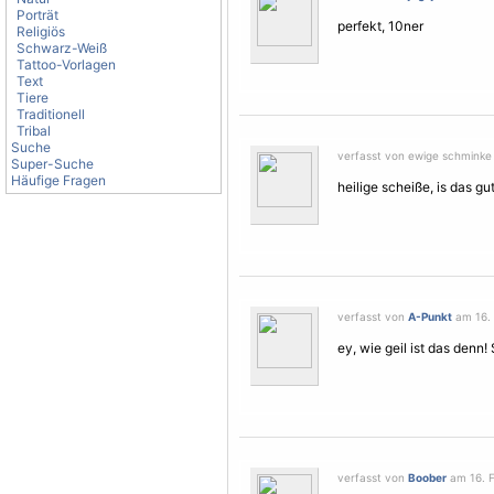
Porträt
perfekt, 10ner
Religiös
Schwarz-Weiß
Tattoo-Vorlagen
Text
Tiere
Traditionell
Tribal
Suche
verfasst von ewige schminke 
Super-Suche
Häufige Fragen
heilige scheiße, is das gut
verfasst von
A-Punkt
am 16. 
ey, wie geil ist das denn
verfasst von
Boober
am 16. F