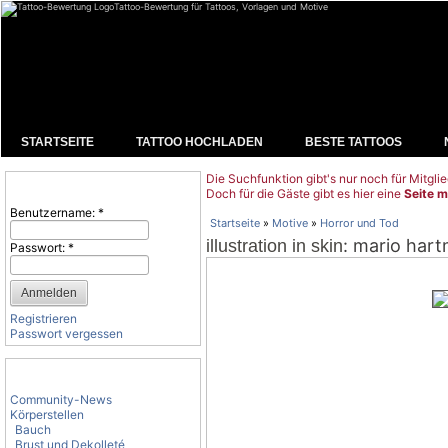
Tattoo-Bewertung für Tattoos, Vorlagen und Motive
STARTSEITE
TATTOO HOCHLADEN
BESTE TATTOOS
Die Suchfunktion gibt's nur noch für Mitglie
Benutzeranmeldung
Doch für die Gäste gibt es hier eine
Seite m
Benutzername:
*
Startseite
»
Motive
»
Horror und Tod
: mario har
illustration in skin
Passwort:
*
Registrieren
Passwort vergessen
Tattoo-Kategorien
Community-News
Körperstellen
Bauch
Brust und Dekolleté