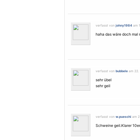
verfasst von
johny1984
am 1
haha das wäre doch mal ne
verfasst von
bubbele
am 22. 
sehr übel
sehr geil
verfasst von
w.pueschi
am 23
Schweine geil.Klarer 10e