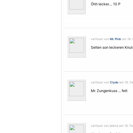
Öhh lecker.... 10 P
verfasst von
Mr. Pink
am 16. 
Selten son leckeren Knuts
verfasst von
Clyde
am 16. Fe
Mr. Zungenkuss ... fett
verfasst von jelena am 16. Fe