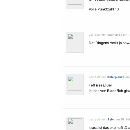
Volle Punktzahl 10
verfasst von dadman69 am 16
Dat Dingens rockt ja sowa
verfasst von
Killerplauze
am 
Fett isses,10er
Ist das von Blade?ich gla
verfasst von
Sylvi
am 16. Feb
krass ist das ekelhaft :D