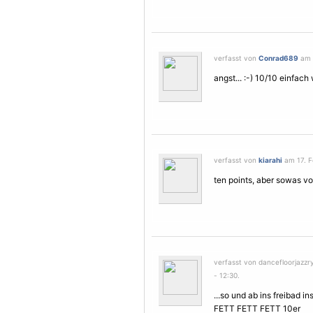
verfasst von
Conrad689
am 1
angst... :-) 10/10 einfach
verfasst von
kiarahi
am 17. F
ten points, aber sowas v
verfasst von dancefloorjazz
- 12:30.
...so und ab ins freibad 
FETT FETT FETT 10er