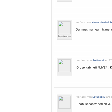
verfasst von
Kennstdeehnich
Da muss man gar nix mehr
Moderator
verfasst von
SuNuraxi
am 17.
Gruselkabinett *LIVE* !!
verfasst von
Lotus2510
am 17
Boah ist das widerlich xD