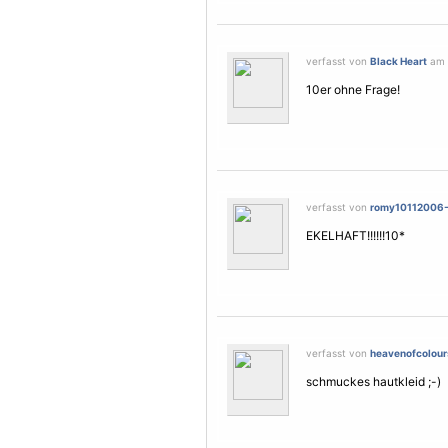
verfasst von
Black Heart
am 2
10er ohne Frage!
verfasst von
romy10112006
EKELHAFT!!!!!!10*
verfasst von
heavenofcolour
schmuckes hautkleid ;-)