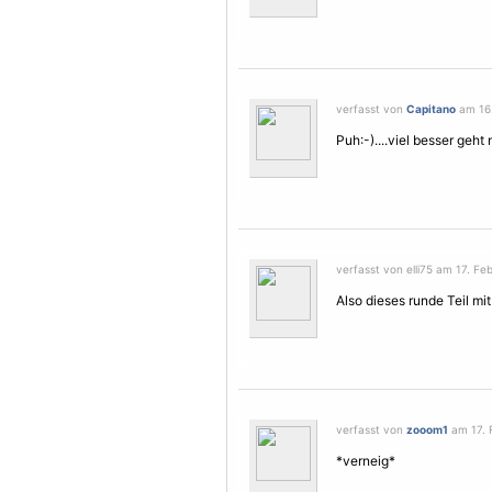
verfasst von
Capitano
am 16.
Puh:-)....viel besser geht 
verfasst von elli75 am 17. Fe
Also dieses runde Teil m
verfasst von
zooom1
am 17. F
*verneig*