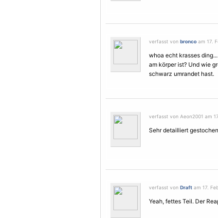
verfasst von
bronco
am 17. F
whoa echt krasses ding.
am körper ist? Und wie gr
schwarz umrandet hast.
verfasst von Aeon2001 am 17.
Sehr detailliert gestoche
verfasst von
Draft
am 17. Feb
Yeah, fettes Teil. Der Re