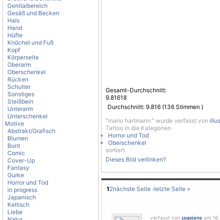
Genitalbereich
Gesäß und Becken
Hals
Hand
Hüfte
Knöchel und Fuß
Kopf
Körperseite
Oberarm
Oberschenkel
Rücken
Schulter
Gesamt-Durchschnitt:
Sonstiges
9.81618
Steißbein
Durchschnitt:
9.816
(
136
Stimmen )
Unterarm
Unterschenkel
"mario hartmann." wurde verfasst von
illu
Motive
Tattoo in die Kategorien
Abstrakt/Grafisch
Horror und Tod
Blumen
Oberschenkel
Bunt
sortiert.
Comic
Dieses Bild verlinken?
Cover-Up
Fantasy
Gurke
Horror und Tod
1
2
nächste Seite ›
letzte Seite »
in progress
Japanisch
Keltisch
Liebe
verfasst von
jagojens
am 16. 
Natur