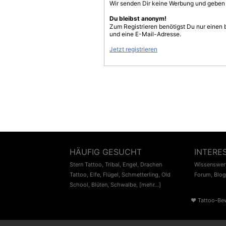
Wir senden Dir keine Werbung und geben D
Du bleibst anonym!
Zum Registrieren benötigst Du nur einen
und eine E-Mail-Adresse.
Jetzt registrieren
HÄUFIG GESUCHT
INTERE
Stern Tattoo
,
Tribal
,
Engel
,
Drachen
Wissenswert
Tattoo
,
Elfe
,
Flügel
,
Schmetterling
,
Old
Forum
,
Blog
School
,
Blüten
,
Schwalbe
,
[mehr...]
♥
Tattoo-Be