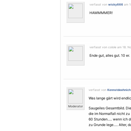
verfasst von
wicky666
am 18
HAMMMMER!
verfasst von colole am 18. N
Ende gut, alles gut. 10 er.
verfasst von
Kennstdeehnich
Was lange gärt wird endlich
Moderator
Saugeiles Gesamtbild. Die 
die im Normalfall nicht zu
60 Stunden..... wenn ich 
zu Grunde lege..... Alter, d