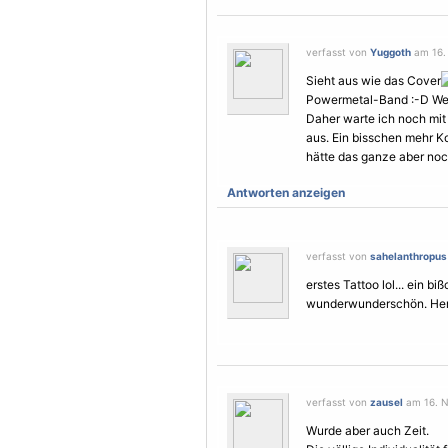
verfasst von
Yuggoth
am 16.
Sieht aus wie das Cover
Powermetal-Band :-D Weiß 
Daher warte ich noch mit
aus. Ein bisschen mehr K
hätte das ganze aber no
Antworten anzeigen
verfasst von
sahelanthropus
erstes Tattoo lol... ein b
wunderwunderschön. He
verfasst von
zausel
am 16. N
Wurde aber auch Zeit.