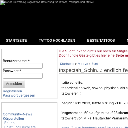
Tattoo-Bewertung für Tattoos, Vorlagen und Motive
STARTSEITE
TATTOO HOCHLADEN
BESTE TATTOOS
Die Suchfunktion gibt's nur noch für Mitglie
Benutzeranmeldung
Doch für die Gäste gibt es hier eine
Seite m
Benutzername:
*
Startseite
»
Motive
»
Bunt
: endlich fe
Inspectah_Schin...
Passwort:
*
...die scheiße.
tat ordentlich weh, sowohl physisch, als a
Registrieren
tätowieren
;)
Passwort vergessen
beginn 16.12.2013, letzte sitzung 21.10.2
Tattoo-Kategorien
insgesamt ca. 60h aufgeteilt auf 28 sitzu
Community-News
tätowiert von Mika, Hautarchiv Pranaram
Körperstellen
Bauch
Brust und Dekolleté
https://www.facebook.com/Hautarchiv/?f