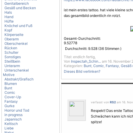
Genitalbereich
Gesäß und Becken
ist mein erstes tattoo. hat viele kleine s
Hals
das gesamtbild ordentlich rin rotzt.
Hand
Hüfte
Knöchel und Fuß
Kopf
Körperseite
Gesamt-Durchschnitt:
Oberarm
9.52778
Oberschenkel
Rücken
Durchschnitt:
9.528
(
36
Stimmen )
Schulter
Sonstiges
Titel: endlich fertig,
Steißbein
Von
Inspectah_Schin...
am 16. November 2
Unterarm
Kategorien:
Bunt
,
Comic
,
Fantasy
,
Gesäß 
Unterschenkel
Dieses Bild verlinken?
Motive
Abstrakt/Grafisch
Blumen
Bunt
Comic
Cover-Up
Fantasy
verfasst von
RS2
am 16. Nov
Gurke
Horror und Tod
Respekt! Das erste Tattoo
in progress
Schwächen kann ich nicht
Japanisch
spitze!
Keltisch
Liebe
Natur