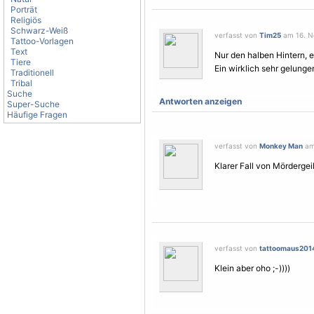
Porträt
Religiös
Schwarz-Weiß
verfasst von
Tim25
am 16. N
Tattoo-Vorlagen
Text
Nur den halben Hintern, 
Tiere
Ein wirklich sehr gelunge
Traditionell
Tribal
Suche
Antworten anzeigen
Super-Suche
Häufige Fragen
verfasst von
Monkey Man
am
Klarer Fall von Mördergei
verfasst von
tattoomaus201
Klein aber oho ;-))))