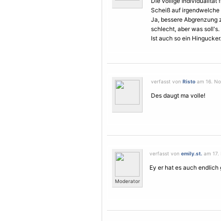
Die völlige Individualität 
Scheiß auf irgendwelche 
Ja, bessere Abgrenzung 
schlecht, aber was soll's.
Ist auch so ein Hingucker.
verfasst von
Risto
am 16. No
Des daugt ma volle!
verfasst von
emily.st.
am 17. 
Ey er hat es auch endlich 
Moderator