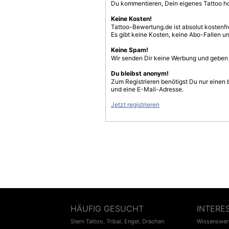
Du kommentieren, Dein eigenes Tattoo h
Keine Kosten!
Tattoo-Bewertung.de ist absolut kostenf
Es gibt keine Kosten, keine Abo-Fallen u
Keine Spam!
Wir senden Dir keine Werbung und geben D
Du bleibst anonym!
Zum Registrieren benötigst Du nur einen
und eine E-Mail-Adresse.
Jetzt registrieren
HÄUFIG GESUCHT
INTERE
Stern Tattoo
,
Tribal
,
Engel
,
Drachen
Wissenswert