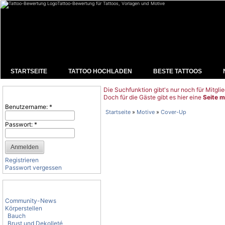
Tattoo-Bewertung für Tattoos, Vorlagen und Motive
STARTSEITE
TATTOO HOCHLADEN
BESTE TATTOOS
Die Suchfunktion gibt's nur noch für Mitglie
Benutzeranmeldung
Doch für die Gäste gibt es hier eine
Seite m
Benutzername:
*
Startseite
»
Motive
»
Cover-Up
Passwort:
*
Registrieren
Passwort vergessen
Tattoo-Kategorien
Community-News
Körperstellen
Bauch
Brust und Dekolleté