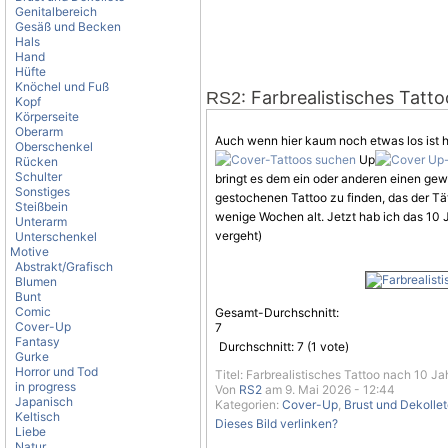
Genitalbereich
Gesäß und Becken
Hals
Hand
Hüfte
Knöchel und Fuß
: Farbrealistisches Tatt
RS2
Kopf
Körperseite
Oberarm
Auch wenn hier kaum noch etwas los ist 
Oberschenkel
Up
Rücken
Schulter
bringt es dem ein oder anderen einen gewi
Sonstiges
gestochenen Tattoo zu finden, das der T
Steißbein
wenige Wochen alt. Jetzt hab ich das 10 
Unterarm
vergeht)
Unterschenkel
Motive
Abstrakt/Grafisch
Blumen
Bunt
Comic
Gesamt-Durchschnitt:
Cover-Up
7
Fantasy
Durchschnitt:
7
(
1
vote)
Gurke
Horror und Tod
Titel: Farbrealistisches Tattoo nach 10 Ja
in progress
Von
RS2
am 9. Mai 2026 - 12:44
Japanisch
Kategorien:
Cover-Up
,
Brust und Dekolle
Keltisch
Dieses Bild verlinken?
Liebe
Natur