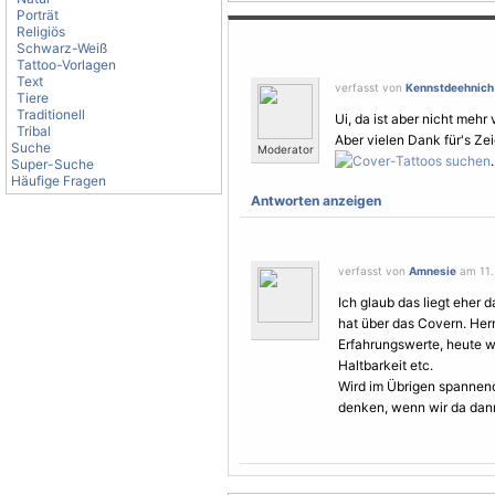
Porträt
Religiös
Schwarz-Weiß
Tattoo-Vorlagen
Text
verfasst von
Kennstdeehnich
Tiere
Traditionell
Ui, da ist aber nicht mehr 
Tribal
Aber vielen Dank für's Zei
Suche
Moderator
.
Super-Suche
Häufige Fragen
Antworten anzeigen
verfasst von
Amnesie
am 11.
Ich glaub das liegt eher 
hat über das Covern. Her
Erfahrungswerte, heute w
Haltbarkeit etc.
Wird im Übrigen spannend
denken, wenn wir da dan