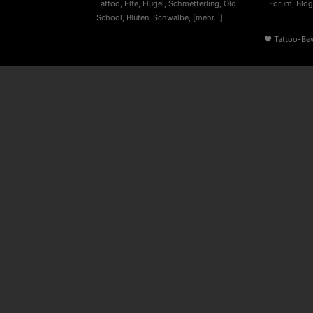
Tattoo
,
Elfe
,
Flügel
,
Schmetterling
,
Old
Forum
,
Blog
School
,
Blüten
,
Schwalbe
,
[mehr...]
♥
Tattoo-Be