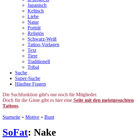
Japanisch
Keltisch
Liebe
Natur
Porträt
Religiös
Schwarz-Weiß
Tattoo-Vorlagen
Text
Tiere
Traditionell
Tribal
Suche
Super-Suche
Häufige Fragen
Die Suchfunktion gibt's nur noch für Mitglieder.
Doch für die Gäste gibt es hier eine
Seite mit den meistgesuchten
Tattoos
.
Startseite
»
Motive
»
Bunt
SoFat
: Nake