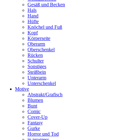
Gesäß und Becken
Hals
Hand
Hüfte
Knöchel und Fuß
Kopf
Körperseite
Oberarm
Oberschenkel
Rücken
Schulter
Sonstiges
Steißbein
Unterarm
Unterschenkel
Motive
Abstrakt/Grafisch
Blumen
Bunt
Comic
Cover-Up
Fantasy
Gurke
Horror und Tod
in progress