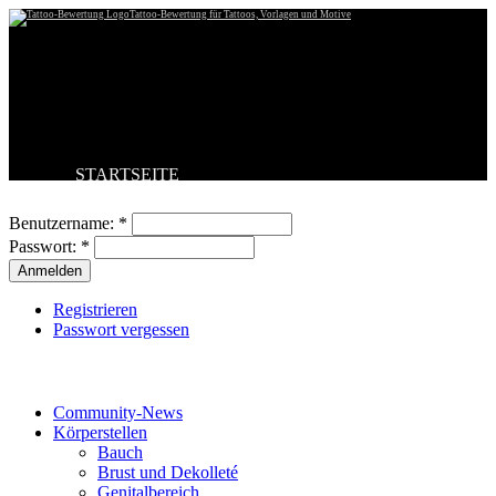
Tattoo-Bewertung für Tattoos, Vorlagen und Motive
STARTSEITE
Benutzeranmeldung
TATTOO HOCHLADEN
BESTE TATTOOS
Benutzername:
*
NEUESTE TATTOOS
Passwort:
*
KOMMENTARE
FORUM
HILFE
Registrieren
Passwort vergessen
Tattoo-Kategorien
Community-News
Körperstellen
Bauch
Brust und Dekolleté
Genitalbereich