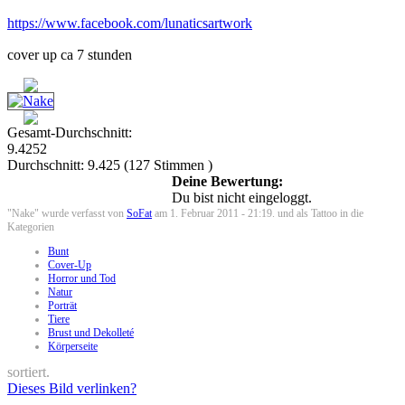
https://www.facebook.com/lunaticsartwork
cover up ca 7 stunden
Gesamt-Durchschnitt:
9.4252
Durchschnitt:
9.425
(
127
Stimmen )
Deine Bewertung:
Du bist nicht eingeloggt.
"Nake" wurde verfasst von
SoFat
am 1. Februar 2011 - 21:19. und als Tattoo in die
Kategorien
Bunt
Cover-Up
Horror und Tod
Natur
Porträt
Tiere
Brust und Dekolleté
Körperseite
sortiert.
Dieses Bild verlinken?