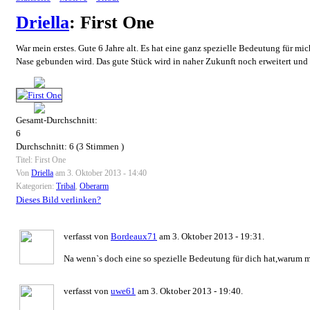
Driella
: First One
War mein erstes. Gute 6 Jahre alt. Es hat eine ganz spezielle Bedeutung für mi
Nase gebunden wird. Das gute Stück wird in naher Zukunft noch erweitert und ü
Gesamt-Durchschnitt:
6
Durchschnitt:
6
(
3
Stimmen )
Titel: First One
Von
Driella
am 3. Oktober 2013 - 14:40
Kategorien:
Tribal
,
Oberarm
Dieses Bild verlinken?
verfasst von
Bordeaux71
am 3. Oktober 2013 - 19:31.
Na wenn`s doch eine so spezielle Bedeutung für dich hat,warum m
verfasst von
uwe61
am 3. Oktober 2013 - 19:40.