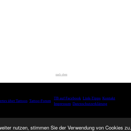
nach oben
WEITER SURFEN
SSANTES
TB auf Facebook
,
Link-Tipps
,
Kontakt
,
rtes über Tattoos
,
Tattoo-Forum
,
Impressum
,
Datenschutzerklärung
© 2007-2026.
weiter nutzen, stimmen Sie der Verwendung von Cookies zu