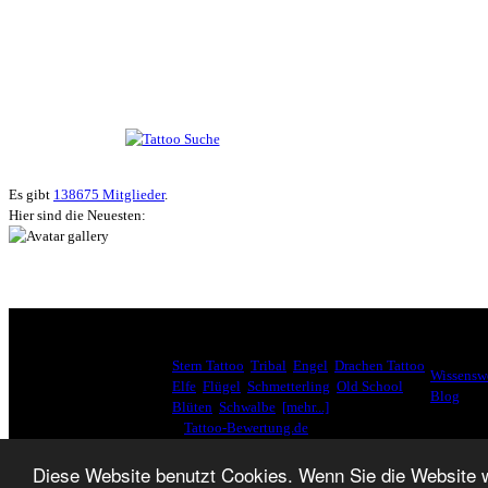
Suche nach Tattoos
Neueste User
Es gibt
138675 Mitglieder
.
Hier sind die Neuesten:
HÄUFIG GESUCHT
INTERE
Stern Tattoo
,
Tribal
,
Engel
,
Drachen Tattoo
,
Wissenswe
Elfe
,
Flügel
,
Schmetterling
,
Old School
,
Blog
Blüten
,
Schwalbe
,
[mehr...]
♥
Tattoo-Bewertung.de
liebt dich! Wirklich. ♥
Diese Website benutzt Cookies. Wenn Sie die Website 