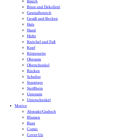
Bauch
Brust und Dekolleté
Genitalbereich
Gesäß und Becken
Hals
Hand
Hüfte
Knöchel und Fuß
Kopf
Körperseite
Oberarm
Oberschenkel
Rücken
Schulter
Sonstiges
Steißbein
Unterarm
Unterschenkel
Motive
Abstrakt/Grafisch
Blumen
Bunt
Comic
Cover-Up