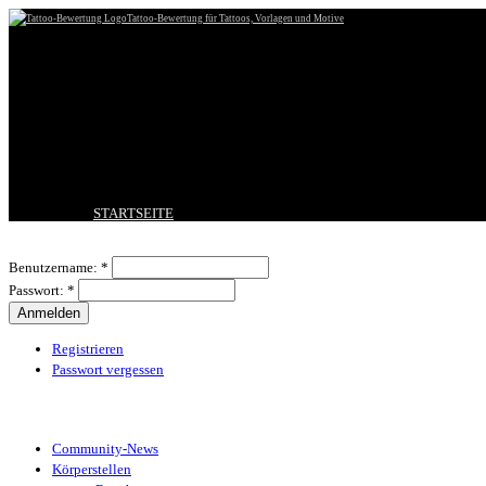
Tattoo-Bewertung für Tattoos, Vorlagen und Motive
STARTSEITE
TATTOO HOCHLADEN
Benutzeranmeldung
BESTE TATTOOS
Benutzername:
*
NEUESTE TATTOOS
Passwort:
*
KOMMENTARE
FORUM
HILFE
Registrieren
Passwort vergessen
Tattoo-Kategorien
Community-News
Körperstellen