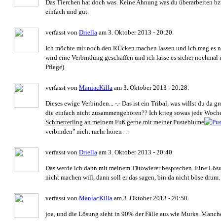
Das Tierchen hat doch was. Keine Ahnung was du überarbeiten bzw
einfach und gut.
verfasst von
Driella
am 3. Oktober 2013 - 20:20.
Ich möchte mir noch den RÜcken machen lassen und ich mag es nic
wird eine Verbindung geschaffen und ich lasse es sicher nochmal n
Pflege).
verfasst von
ManiacKilla
am 3. Oktober 2013 - 20:28.
Dieses ewige Verbinden... -.- Das ist ein Tribal, was willst du da 
die einfach nicht zusammengehören?? Ich krieg sowas jede Woche
Schmetterling
an meinem Fuß gerne mit meiner Pusteblume
verbinden" nicht mehr hören -.-
verfasst von
Driella
am 3. Oktober 2013 - 20:40.
Das werde ich dann mit meinem Tätowierer besprechen. Eine Lösun
nicht machen will, dann soll er das sagen, bin da nicht böse drum.
verfasst von
ManiacKilla
am 3. Oktober 2013 - 20:50.
joa, und die Lösung sieht in 90% der Fälle aus wie Murks. Manche 