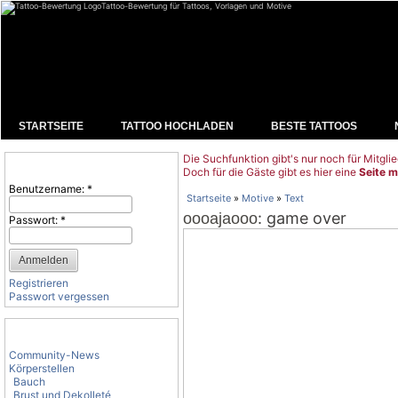
Tattoo-Bewertung für Tattoos, Vorlagen und Motive
STARTSEITE
TATTOO HOCHLADEN
BESTE TATTOOS
Die Suchfunktion gibt's nur noch für Mitglie
Benutzeranmeldung
Doch für die Gäste gibt es hier eine
Seite m
Benutzername:
*
Startseite
»
Motive
»
Text
: game over
oooajaooo
Passwort:
*
Registrieren
Passwort vergessen
Tattoo-Kategorien
Community-News
Körperstellen
Bauch
Brust und Dekolleté