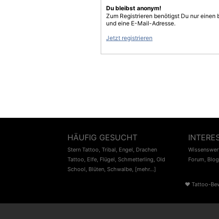
Du bleibst anonym!
Zum Registrieren benötigst Du nur einen
und eine E-Mail-Adresse.
Jetzt registrieren
HÄUFIG GESUCHT
INTERE
Stern Tattoo
,
Tribal
,
Engel
,
Drachen
Wissenswert
Tattoo
,
Elfe
,
Flügel
,
Schmetterling
,
Old
Forum
,
Blog
School
,
Blüten
,
Schwalbe
,
[mehr...]
♥
Tattoo-Be