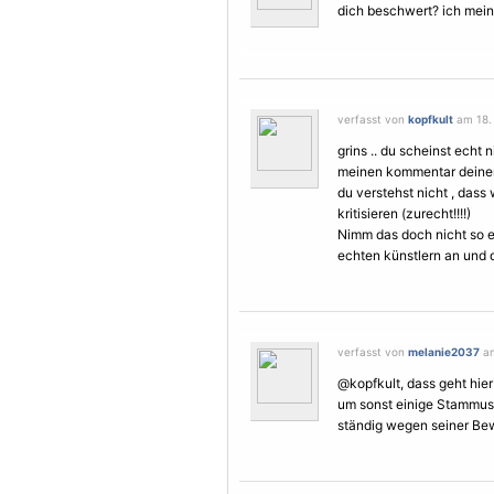
dich beschwert? ich mein 
verfasst von
kopfkult
am 18.
grins .. du scheinst echt 
meinen kommentar dein
du verstehst nicht , dass 
kritisieren (zurecht!!!!)
Nimm das doch nicht so er
echten künstlern an und d
verfasst von
melanie2037
am
@kopfkult, dass geht hier 
um sonst einige Stammuse
ständig wegen seiner Bew