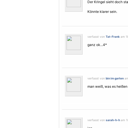
Der Kringel sieht doch st
Könnte klarer sein.
verfasst von
Tat-Frank
am 18
ganz ok...4*
verfasst von
bin im garten
am
man weiß, was es heißen s
verfasst von
sarah-h-h
am 18