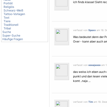
ich finds klasse! Sieht r
Porträt
Religiös
Schwarz-Weiß
Tattoo-Vorlagen
Text
Tiere
Traditionell
Tribal
verfasst von
Spaxx
am 18. D
Suche
Super-Suche
Was bedeutet denn der P
Häufige Fragen
Over - kann aber auch am
verfasst von
oooajaooo
am 18
das weiss ich eben auch n
punkt und dan lesen viele
komt ..naja ...
verfasst von
Tim
am 18. Deze