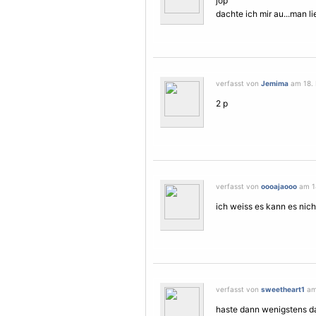
jop
dachte ich mir au...man li
verfasst von
Jemima
am 18. 
2 p
verfasst von
oooajaooo
am 18
ich weiss es kann es nic
verfasst von
sweetheart1
am 
haste dann wenigstens d