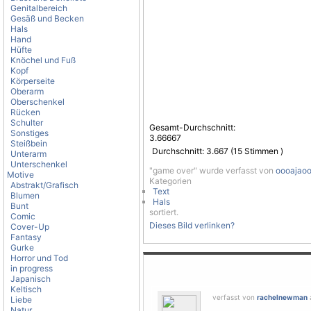
Genitalbereich
Gesäß und Becken
Hals
Hand
Hüfte
Knöchel und Fuß
Kopf
Körperseite
Oberarm
Oberschenkel
Rücken
Schulter
Gesamt-Durchschnitt:
Sonstiges
3.66667
Steißbein
Durchschnitt:
3.667
(
15
Stimmen )
Unterarm
Unterschenkel
"game over" wurde verfasst von
oooajao
Motive
Kategorien
Abstrakt/Grafisch
Text
Blumen
Hals
Bunt
sortiert.
Comic
Dieses Bild verlinken?
Cover-Up
Fantasy
Gurke
Horror und Tod
in progress
Japanisch
Keltisch
verfasst von
rachelnewman
Liebe
Natur