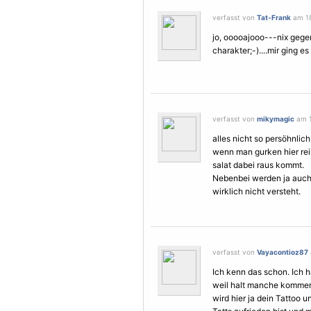
verfasst von
Tat-Frank
am 18
jo, ooooajooo---nix gegen
charakter;-)....mir ging 
verfasst von
mikymagic
am 1
alles nicht so persöhnlic
wenn man gurken hier rei
salat dabei raus kommt.
Nebenbei werden ja auc
wirklich nicht versteht.
verfasst von
Vayacontioz87
Ich kenn das schon. Ich h
weil halt manche komment
wird hier ja dein Tattoo 