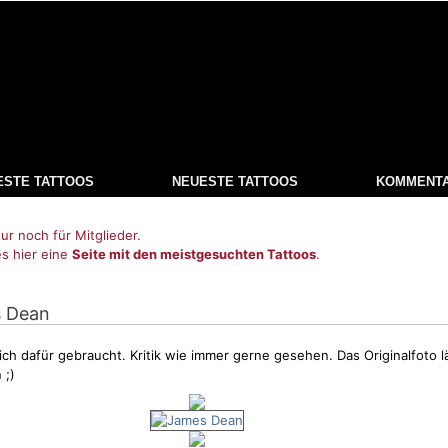
ESTE TATTOOS
NEUESTE TATTOOS
KOMMENT
ur noch für Mitglieder.
es hier eine
Seite mit den meistgesuchten Tattoos
.
s Dean
ch dafür gebraucht. Kritik wie immer gerne gesehen. Das Originalfoto lä
 ;)