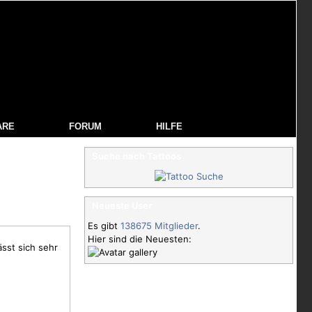
ARE
FORUM
HILFE
Suche nach Tattoos
Neueste User
Es gibt
138675 Mitglieder
.
Hier sind die Neuesten:
sst sich sehr