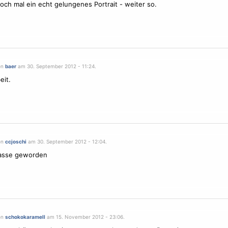
doch mal ein echt gelungenes Portrait - weiter so.
on
baer
am 30. September 2012 - 11:24.
eit.
on
ccjoschi
am 30. September 2012 - 12:04.
lasse geworden
on
schokokaramell
am 15. November 2012 - 23:06.