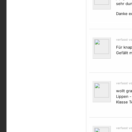
sehr dun
Danke eu
verfasst v
Für knap
Gefällt 
verfasst v
wollt gr
Lippen -
Klasse T
verfasst v