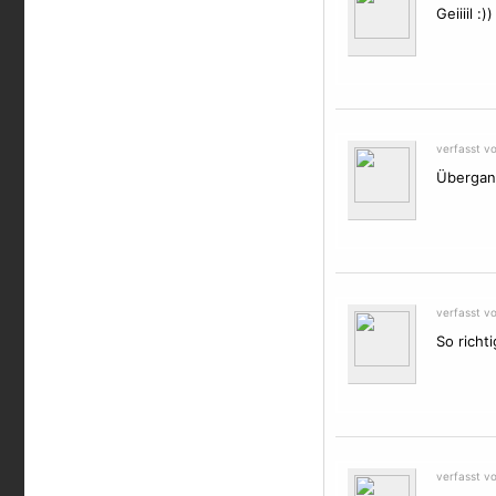
Geiiiil :))
verfasst v
Übergang
verfasst v
So richti
verfasst v