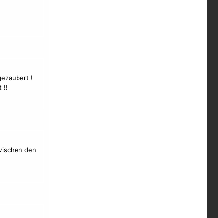
gezaubert !
 !!
zwischen den