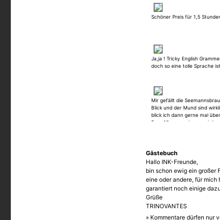
Schöner Preis für 1,5 Stunden 
Ja,ja ! Tricky English Gramm
doch so eine tolle Sprache ist
Mir gefällt die Seemannsbraut
Blick und der Mund sind wirk
blick ich dann gerne mal übe
Ergo 10 ner auch von mir !
Gästebuch
Hallo INK-Freunde,
bin schon ewig ein großer 
eine oder andere, für mich
garantiert noch einige dazu
Grüße
TRINOVANTES
» Kommentare dürfen nur v