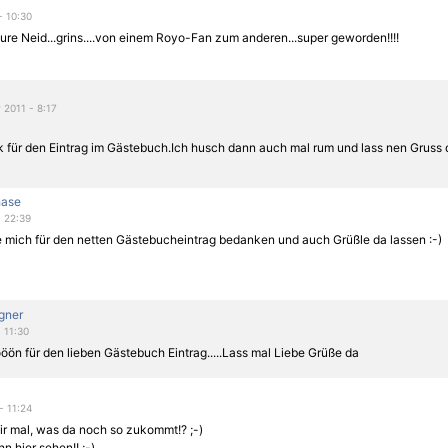
 - 10:30
ure Neid...grins....von einem Royo-Fan zum anderen...super geworden!!!!
 2011 - 8:17
k für den Eintrag im Gästebuch.Ich husch dann auch mal rum und lass nen Gruss 
hase
- 22:39
te mich für den netten Gästebucheintrag bedanken und auch Grüßle da lassen :-)
gner
- 11:30
ön für den lieben Gästebuch Eintrag.....Lass mal Liebe Grüße da
- 11:24
r mal, was da noch so zukommt!? ;-)
nn hier sehen!! ;-)