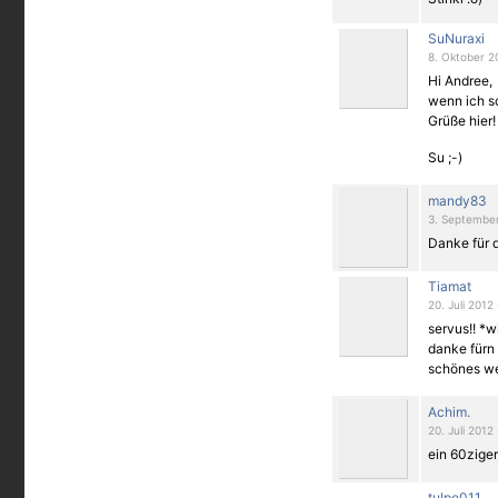
SuNuraxi
8. Oktober 2
Hi Andree,
wenn ich s
Grüße hier!
Su ;-)
mandy83
3. September
Danke für d
Tiamat
20. Juli 2012
servus!! *
danke fürn 
schönes we 
Achim.
20. Juli 2012
ein 60ziger
tulpe011