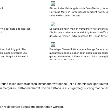
!!!!
Bin auch der Meinung das sich Dein Glaube , Liebe
Hoffnung Motiv in Farbe besser gemacht hätte. S
sieht wirklich sehr trist aus !!
er wo dat gute alte deutsch
Da kann ich mich meinen Vorrednern nur anschließ
 !
Die Farben knallen aber mal richtig krass !!! Hoffe
das die so Bleiben ,extrem grelles Tat - ergo fette 
 auch richtig gut !!Der
Einmaliger Sleeve !! Könnte jede Menge Superlativ
lich super geworden ,da
aufzählen mache es aber dann doch kurz da schon
r den Nagellack hinweg !
gesagt worden ist !!! 10ner ist noch viel zu wenig !!
GLÜCKWUNSCH !!!!!!!
Freund toller Tattoos dessen immer älter werdende Pelle ( imerhin 60ziger Baurei
 hamergeiles , Tattoo verziert !! Und da Tattoos ja auch gepflegt süchtig mache
.
on registrierten Benutzern geschrieben werden.