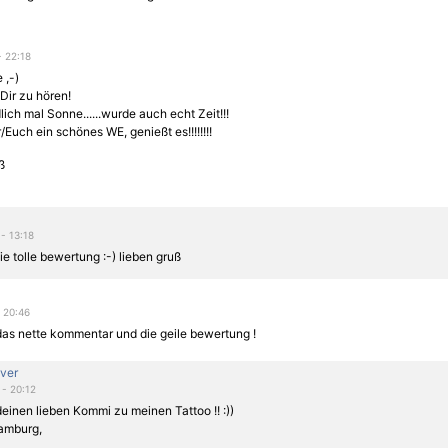
- 22:18
 ,-)
Dir zu hören!
lich mal Sonne
......wurde auch echt Zeit!!!
Euch ein schönes WE, genießt es!!!!!!!!
ß
 - 13:18
ie tolle bewertung :-) lieben gruß
- 20:46
das nette kommentar und die geile bewertung !
ver
 - 20:12
einen lieben Kommi zu meinen Tattoo !! :))
amburg,