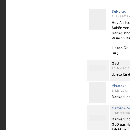
SuNuraxi
6. Juni 2013 
Hey Andree
Schön von 
Danke, end
Wünsch Dir/
Lieben Gru
Su ;-)
Gast
25. Mai 2013
danke für d
Virus.exe
6. Mai 2013 
Danke für 
Narben-Co
6. März 2013
Danke für d
GLG aus H
Stinki :o)