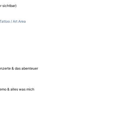
r sichtbar)
attoo / Art Area
onzerte & das abenteuer
emo & alles was mich