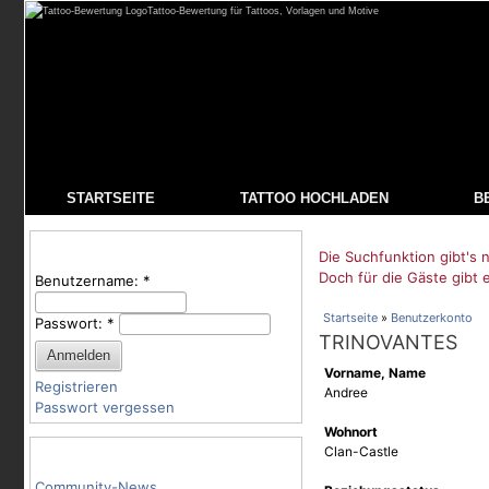
Tattoo-Bewertung für Tattoos, Vorlagen und Motive
STARTSEITE
TATTOO HOCHLADEN
B
Benutzeranmeldung
Die Suchfunktion gibt's n
Doch für die Gäste gibt 
Benutzername:
*
Startseite
»
Benutzerkonto
Passwort:
*
TRINOVANTES
Vorname, Name
Registrieren
Andree
Passwort vergessen
Wohnort
Tattoo-Kategorien
Clan-Castle
Community-News