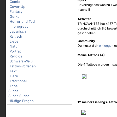
Sport
Comic
Bevorzugt das was zu zwe
Cover-Up
macht !!!
Fantasy
Gurke
Aktivität
Horror und Tod
TRINOVANTES hat 4187 Tat
in progress
durchschnittlich 8.6 bewe
Japanisch
geschrieben.
Keltisch
Community
Liebe
Du musst dich
einloggen
o
Natur
Porträt
Meine Tattoos (4)
Religiös
Schwarz-Weiß
Die 4 Tattoos wurden insge
Tattoo-Vorlagen
Text
Tiere
Traditionell
Tribal
Suche
Super-Suche
Häufige Fragen
12 meiner Lieblings-Tatt