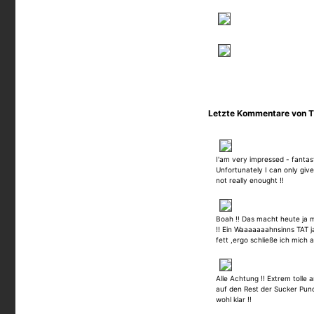
Letzte Kommentare von
I'am very impressed - fantas
Unfortunately I can only give 
not really enought !!
Boah !! Das macht heute ja m
!! Ein Waaaaaaahnsinns TAT j
fett ,ergo schließe ich mich 
Alle Achtung !! Extrem tolle 
auf den Rest der Sucker Punc
wohl klar !!