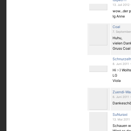
13. Juli 2012
wow...der p
lg Anne
Coal
7. September
Huhu,
vielen Dan
Gruss Coal
Schnurzel
8. Juni 2011 
Hi :-) Woll
LG
Viola
Zuendi-Wa
6. Juni 2011 
Dankeschöö
SuNuraxi
13. Mai 2011 
Schauen wi
Wirst es da