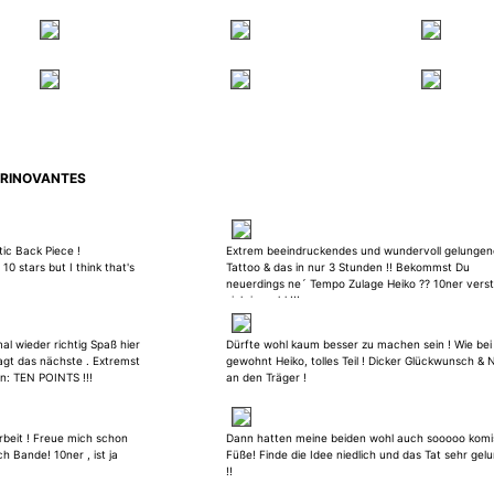
 TRINOVANTES
tic Back Piece !
Extrem beeindruckendes und wundervoll gelungen
10 stars but I think that's
Tattoo & das in nur 3 Stunden !! Bekommst Du
neuerdings ne´ Tempo Zulage Heiko ?? 10ner vers
sich ja wohl !!!
al wieder richtig Spaß hier
Dürfte wohl kaum besser zu machen sein ! Wie bei 
agt das nächste . Extremst
gewohnt Heiko, tolles Teil ! Dicker Glückwunsch & 
an: TEN POINTS !!!
an den Träger !
arbeit ! Freue mich schon
Dann hatten meine beiden wohl auch sooooo kom
h Bande! 10ner , ist ja
Füße! Finde die Idee niedlich und das Tat sehr gel
!!