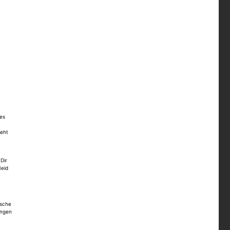
es
teht
Dir
Neid
ische
ungen