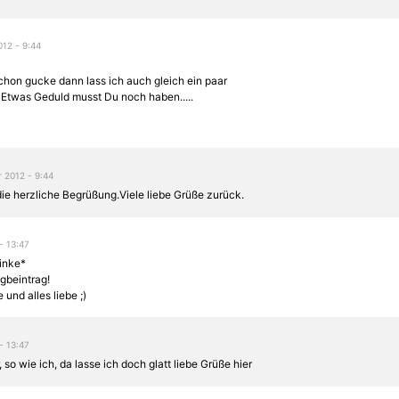
012 - 9:44
chon gucke dann lass ich auch gleich ein paar
 Etwas Geduld musst Du noch haben.....
 2012 - 9:44
ie herzliche Begrüßung.Viele liebe Grüße zurück.
 - 13:47
winke*
gbeintrag!
und alles liebe ;)
 - 13:47
, so wie ich, da lasse ich doch glatt liebe Grüße hier