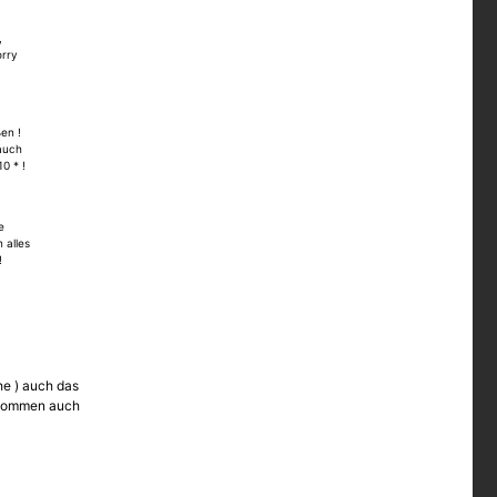
,
orry
en !
 auch
10 * !
e
 alles
!
he ) auch das
n kommen auch