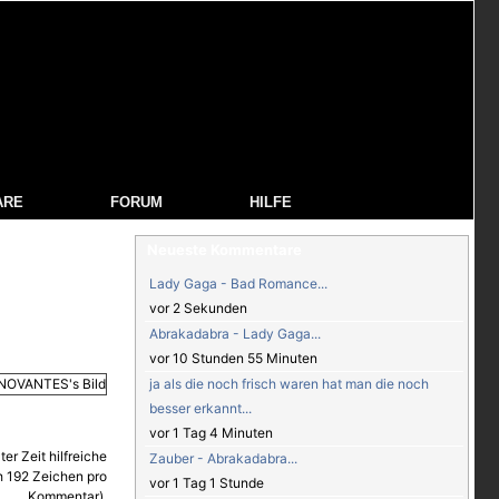
ARE
FORUM
HILFE
Neueste Kommentare
Lady Gaga - Bad Romance...
vor 2 Sekunden
Abrakadabra - Lady Gaga...
vor 10 Stunden 55 Minuten
ja als die noch frisch waren hat man die noch
besser erkannt...
vor 1 Tag 4 Minuten
Zauber - Abrakadabra...
vor 1 Tag 1 Stunde