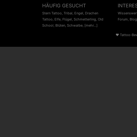
HÄUFIG GESUCHT
INTERE
Stern Tattoo
,
Tribal
,
Engel
,
Drachen
Wissenswert
Tattoo
,
Elfe
,
Flügel
,
Schmetterling
,
Old
Forum
,
Blog
School
,
Blüten
,
Schwalbe
,
[mehr...]
♥
Tattoo-Be