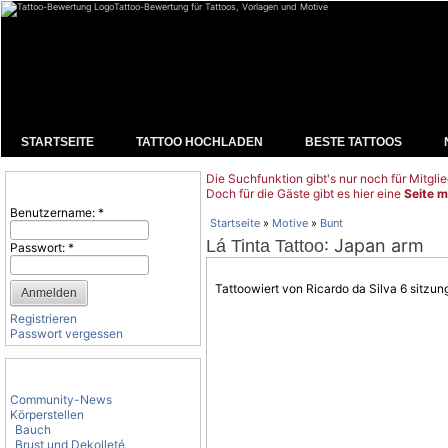
Tattoo-Bewertung für Tattoos, Vorlagen und Motive
STARTSEITE
TATTOO HOCHLADEN
BESTE TATTOOS
Die Suchfunktion gibt's nur noch für Mitglie
Benutzeranmeldung
Doch für die Gäste gibt es hier eine
Seite m
Benutzername:
*
Startseite
»
Motive
»
Bunt
: Japan arm
Lá Tinta Tattoo
Passwort:
*
Tattoowiert von Ricardo da Silva 6 sitzun
Registrieren
Passwort vergessen
Tattoo-Kategorien
Community-News
Körperstellen
Bauch
Brust und Dekolleté