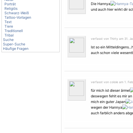
Die Hannya
Porträt
Religiös
und auch hier wirkt dir sc
Schwarz-Weiß
Tattoo-Vorlagen
Text
Tiere
Traditionell
Tribal
verfasst von Thirty am 31. Ja
Suche
Super-Suche
Ist so ein Mitteldingens
Häufige Fragen
auch schon viele wesentl
verfasst von colole am 1. Feb
für mich ist dieser ärmel
deswegen fehlt es mir an 
mich ein guter Japan
wegen der Hannya
auch farblich anders abge