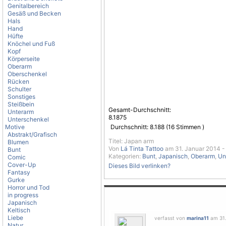
Genitalbereich
Gesäß und Becken
Hals
Hand
Hüfte
Knöchel und Fuß
Kopf
Körperseite
Oberarm
Oberschenkel
Rücken
Schulter
Sonstiges
Steißbein
Gesamt-Durchschnitt:
Unterarm
8.1875
Unterschenkel
Motive
Durchschnitt:
8.188
(
16
Stimmen )
Abstrakt/Grafisch
Titel: Japan arm
Blumen
Von
Lá Tinta Tattoo
am 31. Januar 2014 -
Bunt
Kategorien:
Bunt
,
Japanisch
,
Oberarm
,
Un
Comic
Cover-Up
Dieses Bild verlinken?
Fantasy
Gurke
Horror und Tod
in progress
Japanisch
Keltisch
Liebe
verfasst von
marina11
am 31.
Natur