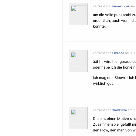
verfasst von
merovinger
am 1
um die volle punktzahl zu
ordentlich, auch wenn d
könnte.
verfasst von
Fiveace
am 1. F
äähh.. wird hier gerade d
oder habe ich die Ironie 
Ich mag den Sleeve- Ich 
wirklich gut.
verfasst von
waldhexe
am 1.
Die einzelnen
Motive
sin
Zusammenspiel gefällt mir
den Flow, den man von wi