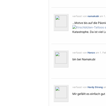
verfasst von
namakubi
am 1.
...Motve bis auf die Päon
Katastrophe. Da ist viel 
verfasst von
Hanzo
am 1. Feb
bin bei Namakubi
verfasst von
Hardy Strong
am
Mir gefällt es einfach gut .